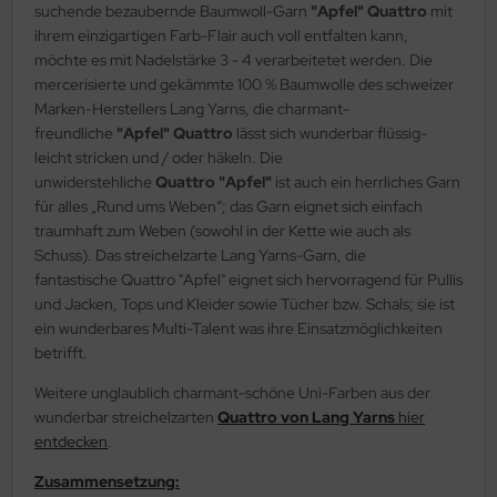
suchende bezaubernde Baumwoll-Garn
"Apfel" Quattro
mit
ihrem einzigartigen Farb-Flair auch voll entfalten kann,
möchte es mit Nadelstärke 3 - 4 verarbeitetet werden. Die
mercerisierte und gekämmte 100 % Baumwolle des schweizer
Marken-Herstellers Lang Yarns, die charmant-
freundliche
"Apfel" Quattro
lässt sich wunderbar flüssig-
leicht stricken und / oder häkeln. Die
unwiderstehliche
Quattro "Apfel"
ist auch ein herrliches Garn
für alles „Rund ums Weben“; das Garn eignet sich einfach
traumhaft zum Weben (sowohl in der Kette wie auch als
Schuss). Das streichelzarte Lang Yarns-Garn, die
fantastische Quattro "Apfel" eignet sich hervorragend für Pullis
und Jacken, Tops und Kleider sowie Tücher bzw. Schals; sie ist
ein wunderbares Multi-Talent was ihre Einsatzmöglichkeiten
betrifft.
Weitere unglaublich charmant-schöne Uni-Farben aus der
wunderbar streichelzarten
Quattro von Lang Yarns
hier
entdecken
.
Zusammensetzung: