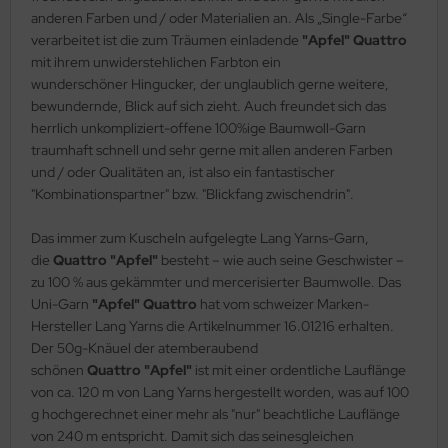
anderen Farben und / oder Materialien an. Als „Single-Farbe“
verarbeitet ist die zum Träumen einladende
"Apfel"
Quattro
mit ihrem unwiderstehlichen Farbton ein
wunderschöner Hingucker, der unglaublich gerne weitere,
bewundernde, Blick auf sich zieht. Auch freundet sich das
herrlich unkompliziert-offene 100%ige Baumwoll-Garn
traumhaft schnell und sehr gerne mit allen anderen Farben
und / oder Qualitäten an, ist also ein fantastischer
"Kombinationspartner" bzw. "Blickfang zwischendrin".
Das immer zum Kuscheln aufgelegte Lang Yarns-Garn,
die
Quattro "Apfel"
besteht – wie auch seine Geschwister –
zu 100 % aus gekämmter und mercerisierter Baumwolle. Das
Uni-Garn
"Apfel" Quattro
hat vom schweizer Marken-
Hersteller Lang Yarns die Artikelnummer 16.01216 erhalten.
Der 50g-Knäuel der atemberaubend
schönen
Quattro "Apfel"
ist mit einer ordentliche Lauflänge
von ca. 120 m von Lang Yarns hergestellt worden, was auf 100
g hochgerechnet einer mehr als "nur" beachtliche Lauflänge
von 240 m entspricht. Damit sich das seinesgleichen