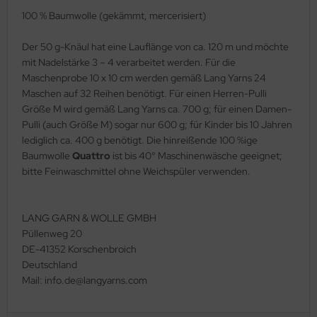
100 % Baumwolle (gekämmt, mercerisiert)
Der 50 g-Knäul hat eine Lauflänge von ca. 120 m und möchte
mit Nadelstärke 3 – 4 verarbeitet werden. Für die
Maschenprobe 10 x 10 cm werden gemäß Lang Yarns 24
Maschen auf 32 Reihen benötigt. Für einen Herren-Pulli
Größe M wird gemäß Lang Yarns ca. 700 g; für einen Damen-
Pulli (auch Größe M) sogar nur 600 g; für Kinder bis 10 Jahren
lediglich ca. 400 g benötigt. Die hinreißende 100 %ige
Baumwolle
Quattro
ist bis 40° Maschinenwäsche geeignet;
bitte Feinwaschmittel ohne Weichspüler verwenden.
LANG GARN & WOLLE GMBH
Püllenweg 20
DE-41352 Korschenbroich
Deutschland
Mail: info.de@langyarns.com