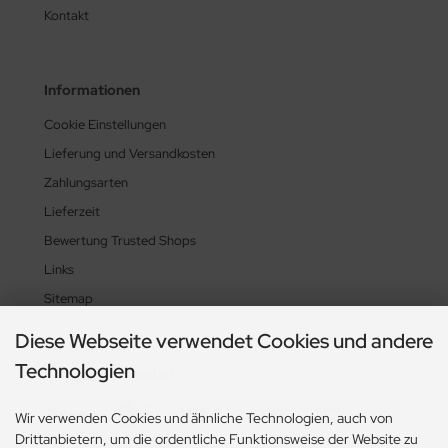
Kontakt
Informationen
Cookie Einstellungen
Lieferung und Versandkosten
Zahlungsarten
Lieferzeit
Bewertung Trusted Shops
Links
Sitemap
Diese Webseite verwendet Cookies und andere
Technologien
Zahlungsmethoden
Wir verwenden Cookies und ähnliche Technologien, auch von
Drittanbietern, um die ordentliche Funktionsweise der Website zu