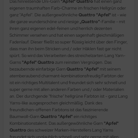
Das hinreißende Uni-Garn
"Apfel" Quattro
hat einen ganz
eigenen traumhaften Farb-Charme im frischen Hellgrün oder
ganz "Apfel". Die außergewöhnliche
Quattro "Apfel"
ist - wie
die ganze wunderschöne und riesige
„Quattro“
-Familie - mit
ihren ganz eigenen edel-feinen und herrlich dezenten
Schimmer versehen und hat einen sagenhaft gleichmäßigen
Fadenlauf. Dieser fließt so super flüssig leicht über den Finger,
dass man ihn beim Stricken und / oder Häklen fast gar nicht
spürt. So wird das Verarbeiten des streichelzarten Lang Yarn-
Garns
"Apfel" Quattro
zum reinsten Vergnügen. Das
bezaubernde einfarbige Garn
Quattro "Apfel"
mit seinem
atemberaubend charmant-kombinationsfreudig Farbton der
ist ein richtiges Multitalent und freundet sich sehr schnell und
super gerne mit allen anderen Farben und / oder Materialien
an. Der durchgende "frische" hellgrüne Farbton ist - ganz Lang
Yarns-like ausgesprochen gleichmäßig. Dank des
freundlichen-offenen Farbtons ist das faszinierende
Baumwoll-Garn
Quattro "Apfel"
ein richitges
Kombinationstalent. Das außergewöhnliche Garn
"Apfel"
Quattro
des schweizer Marken-Herstellers Lang Yarns
freundet sich unglaublich schnell und sehr gerne mit allen