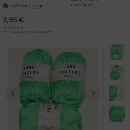
OOLADDICTS
mercerisiert)
(276)
Lieferzeit:
1-2 Tage
2,95 €
59,00 € pro kg
inkl. 19 % MwSt. zzgl.
Versandkosten