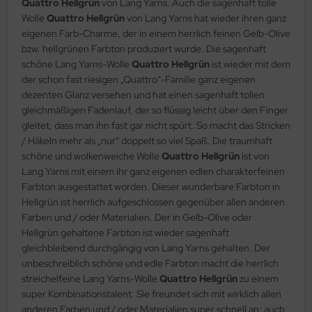
Quattro Hellgrün
von Lang Yarns. Auch die sagenhaft tolle
Wolle
Quattro Hellgrün
von Lang Yarns hat wieder ihren ganz
eigenen Farb-Charme, der in einem herrlich feinen Gelb-Olive
bzw. hellgrünen Farbton produziert wurde. Die sagenhaft
schöne Lang Yarns-Wolle
Quattro Hellgrün
ist wieder mit dem
der schon fast riesigen „Quattro“-Familie ganz eigenen
dezenten Glanz versehen und hat einen sagenhaft tollen
gleichmäßigen Fadenlauf, der so flüssig leicht über den Finger
gleitet, dass man ihn fast gar nicht spürt. So macht das Stricken
/ Häkeln mehr als „nur“ doppelt so viel Spaß. Die traumhaft
schöne und wolkenweiche Wolle
Quattro Hellgrün
ist von
Lang Yarns mit einem ihr ganz eigenen edlen charakterfeinen
Farbton ausgestattet worden. Dieser wunderbare Farbton in
Hellgrün ist herrlich aufgeschlossen gegenüber allen anderen
Farben und / oder Materialien. Der in Gelb-Olive oder
Hellgrün gehaltene Farbton ist wieder sagenhaft
gleichbleibend durchgängig von Lang Yarns gehalten. Der
unbeschreiblich schöne und edle Farbton macht die herrlich
streichelfeine Lang Yarns-Wolle
Quattro Hellgrün
zu einem
super Kombinationstalent. Sie freundet sich mit wirklich allen
anderen Farben und / oder Materialien super schnell an; auch