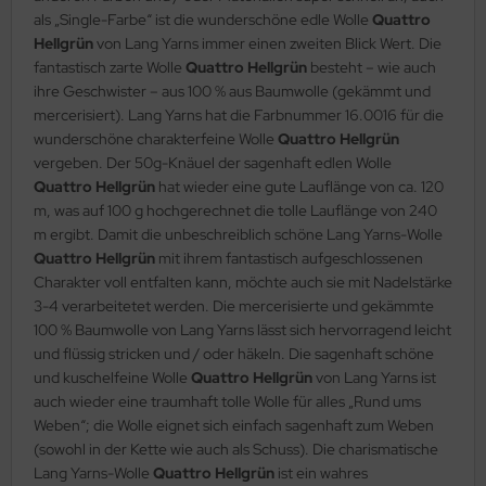
als „Single-Farbe“ ist die wunderschöne edle Wolle
Quattro
Hellgrün
von Lang Yarns immer einen zweiten Blick Wert. Die
fantastisch zarte Wolle
Quattro Hellgrün
besteht – wie auch
ihre Geschwister – aus 100 % aus Baumwolle (gekämmt und
mercerisiert). Lang Yarns hat die Farbnummer 16.0016 für die
wunderschöne charakterfeine Wolle
Quattro Hellgrün
vergeben. Der 50g-Knäuel der sagenhaft edlen Wolle
Quattro Hellgrün
hat wieder eine gute Lauflänge von ca. 120
m, was auf 100 g hochgerechnet die tolle Lauflänge von 240
m ergibt. Damit die unbeschreiblich schöne Lang Yarns-Wolle
Quattro Hellgrün
mit ihrem fantastisch aufgeschlossenen
Charakter voll entfalten kann, möchte auch sie mit Nadelstärke
3-4 verarbeitetet werden. Die mercerisierte und gekämmte
100 % Baumwolle von Lang Yarns lässt sich hervorragend leicht
und flüssig stricken und / oder häkeln. Die sagenhaft schöne
und kuschelfeine Wolle
Quattro Hellgrün
von Lang Yarns ist
auch wieder eine traumhaft tolle Wolle für alles „Rund ums
Weben“; die Wolle eignet sich einfach sagenhaft zum Weben
(sowohl in der Kette wie auch als Schuss). Die charismatische
Lang Yarns-Wolle
Quattro Hellgrün
ist ein wahres