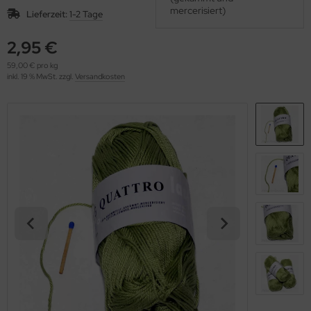
OOLADDICTS
mercerisiert)
(276)
Lieferzeit:
1-2 Tage
2,95 €
59,00 € pro kg
inkl. 19 % MwSt. zzgl.
Versandkosten