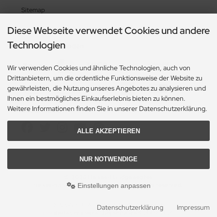
Sitemap
Diese Webseite verwendet Cookies und andere
Technologien
Zahlungsmethoden
Wir verwenden Cookies und ähnliche Technologien, auch von
Drittanbietern, um die ordentliche Funktionsweise der Website zu
gewährleisten, die Nutzung unseres Angebotes zu analysieren und
Ihnen ein bestmögliches Einkaufserlebnis bieten zu können.
Weitere Informationen finden Sie in unserer Datenschutzerklärung.
Social Media
ALLE AKZEPTIEREN
NUR NOTWENDIGE
© 2026 Heikes-Handgewebtes
heikes-handgewebtes.de/shop/ - All rights reserved.
Einstellungen anpassen
DESIGN + REALISATION
by eW-Service.de
Datenschutzerklärung
Impressum
mod
ified eCommerce Shopsoftware © 2009-2026