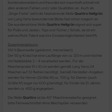
Kombinationstalent und freundet sich traumhaft schnell mit
allen anderen Farben und / oder Qualitäten an. Auch als
„Singe-Farbe“ zieht die faszinierende Wolle
Quattro Hellgrün
von Lang Yarns bewundernde Blicke fast schon magisch an.
Die wunderschöne Wolle
Quattro Hellgrün
eignet sich super
für Pullis und Jacken, Tops und Tücher / Schals, sie ist ein
wahres Multi-Talent was ihre Einsatzmöglichkeiten betrifft.
Zusammensetzung:
100 % Baumwolle (gekämmt, mercerisiert)
Der 50 g-Knäul hat eine Lauflänge von ca. 120 m und möchte
mit Nadelstärke 3 – 4 verarbeitet werden. Für die
Maschenprobe 10 x 10 cm werden gemäß Lang Yarns 24
Maschen auf 32 Reihen benötigt. Gemäß Hersteller-Angaben
werden für Herren (Größe M) ca. 700 g; für Damen (auch
Größe M) sogar nur 600 g benötigt; für Kinder bis 10 Jahren
werden ca. 400 g angegeben.
Die Wolle
Quattro
ist bis 40° Maschinenwäsche geeignet;
bitte Feinwaschmittel ohne Weichspüler verwenden.