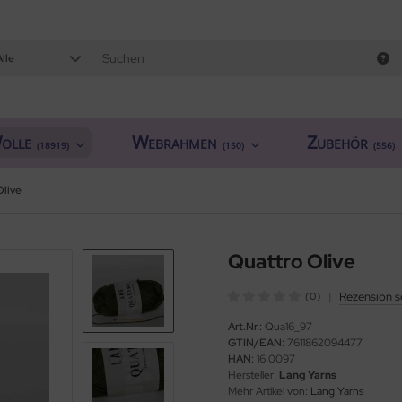
Alle
olle
Webrahmen
Zubehör
(18919)
(150)
(556)
Olive
Quattro Olive
|
Rezension s
(0)
Art.Nr.:
Qua16_97
GTIN/EAN:
7611862094477
HAN:
16.0097
Hersteller:
Lang Yarns
Mehr Artikel von:
Lang Yarns