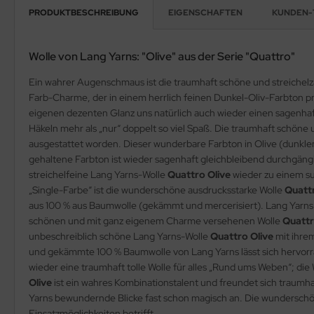
PRODUKTBESCHREIBUNG
EIGENSCHAFTEN
KUNDEN-
Wolle von Lang Yarns: "Olive" aus der Serie "Quattro"
Ein wahrer Augenschmaus ist die traumhaft schöne und streichelz
Farb-Charme, der in einem herrlich feinen Dunkel-Oliv-Farbton p
eigenen dezenten Glanz uns natürlich auch wieder einen sagenhaft t
Häkeln mehr als „nur“ doppelt so viel Spaß. Die traumhaft schön
ausgestattet worden. Dieser wunderbare Farbton in Olive (dunkler
gehaltene Farbton ist wieder sagenhaft gleichbleibend durchgän
streichelfeine Lang Yarns-Wolle
Quattro Olive
wieder zu einem sup
„Single-Farbe“ ist die wunderschöne ausdrucksstarke Wolle
Quattr
aus 100 % aus Baumwolle (gekämmt und mercerisiert). Lang Yarn
schönen und mit ganz eigenem Charme versehenen Wolle
Quattr
unbeschreiblich schöne Lang Yarns-Wolle
Quattro Olive
mit ihrem
und gekämmte 100 % Baumwolle von Lang Yarns lässt sich hervorrag
wieder eine traumhaft tolle Wolle für alles „Rund ums Weben“; die
Olive
ist ein wahres Kombinationstalent und freundet sich traumhaf
Yarns bewundernde Blicke fast schon magisch an. Die wundersch
Einsatzmöglichkeiten betrifft.