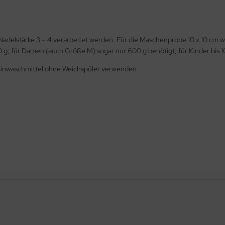
 Nadelstärke 3 – 4 verarbeitet werden. Für die Maschenprobe 10 x 10 c
g; für Damen (auch Größe M) sogar nur 600 g benötigt; für Kinder bis 
Feinwaschmittel ohne Weichspüler verwenden.