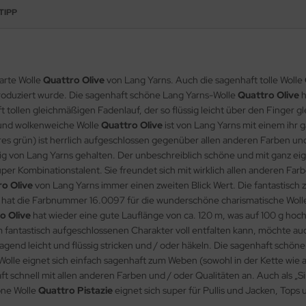
TIPP
arte Wolle
Quattro Olive
von Lang Yarns. Auch die sagenhaft tolle Wolle
roduziert wurde. Die sagenhaft schöne Lang Yarns-Wolle
Quattro Olive
h
ollen gleichmäßigen Fadenlauf, der so flüssig leicht über den Finger glei
e und wolkenweiche Wolle
Quattro Olive
ist von Lang Yarns mit einem ihr
es grün) ist herrlich aufgeschlossen gegenüber allen anderen Farben und
gig von Lang Yarns gehalten. Der unbeschreiblich schöne und mit ganz 
er Kombinationstalent. Sie freundet sich mit wirklich allen anderen Farb
o Olive
von Lang Yarns immer einen zweiten Blick Wert. Die fantastisch 
s hat die Farbnummer 16.0097 für die wunderschöne charismatische Wol
o Olive
hat wieder eine gute Lauflänge von ca. 120 m, was auf 100 g hoc
 fantastisch aufgeschlossenen Charakter voll entfalten kann, möchte auc
end leicht und flüssig stricken und / oder häkeln. Die sagenhaft schön
 Wolle eignet sich einfach sagenhaft zum Weben (sowohl in der Kette wie 
t schnell mit allen anderen Farben und / oder Qualitäten an. Auch als „S
öne Wolle
Quattro Pistazie
eignet sich super für Pullis und Jacken, Tops u