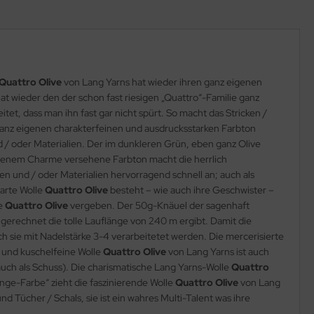
Quattro Olive
von Lang Yarns hat wieder ihren ganz eigenen
at wieder den der schon fast riesigen „Quattro“-Familie ganz
tet, dass man ihn fast gar nicht spürt. So macht das Stricken /
 ganz eigenen charakterfeinen und ausdrucksstarken Farbton
 / oder Materialien. Der im dunkleren Grün, eben ganz Olive
eigenem Charme versehene Farbton macht die herrlich
en und / oder Materialien hervorragend schnell an; auch als
zarte Wolle
Quattro Olive
besteht – wie auch ihre Geschwister –
le
Quattro Olive
vergeben. Der 50g-Knäuel der sagenhaft
hgerechnet die tolle Lauflänge von 240 m ergibt. Damit die
h sie mit Nadelstärke 3-4 verarbeitetet werden. Die mercerisierte
e und kuschelfeine Wolle
Quattro Olive
von Lang Yarns ist auch
auch als Schuss). Die charismatische Lang Yarns-Wolle
Quattro
inge-Farbe“ zieht die faszinierende Wolle
Quattro Olive
von Lang
nd Tücher / Schals, sie ist ein wahres Multi-Talent was ihre