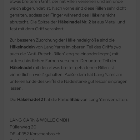
etwas breiteren Griff, der mit Rillen versehen und am Ende
weich abgerundet ist. Nach vorne sind diese Rillen sehr dicht
gehalten, sodass der Finger während des Häkelns nicht
abrutscht. Die Spitze der
Häkelnadel Nr. 2
ist aus Metall und
fest mit dem Griff verankert.
Zur besseren Zuordnung der Häkelnadelgröße sind die
Häkelnadeln
von Lang Yarns im oberen Teil des Griffs (wo
auch die "Anti-Rutsch-Rillen" eng beieinanderliegen) mit
unterschiedlichen Farben versehen. Der untere Teil der
Häkelnadel
mit den etwas breiter gehaltenen Rillen ist
einheitlich in weiß gehalten. Außerdem hat Lang Yarns am
unteren Ende des Griffs die Nadelstärke gut lesbar einprägen
lassen.
Die
Häkelnadel 2
hat die Farbe
Blau
von Lang Yarns erhalten.
LANG GARN & WOLLE GMBH
Püllenweg 20
DE-41352 Korschenbroich