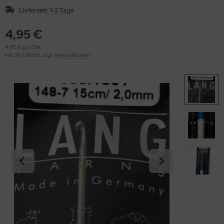
OOLADDICTS
(276)
Lieferzeit:
1-2 Tage
4,95 €
4,95 € pro Stk
inkl. 19 % MwSt. zzgl.
Versandkosten