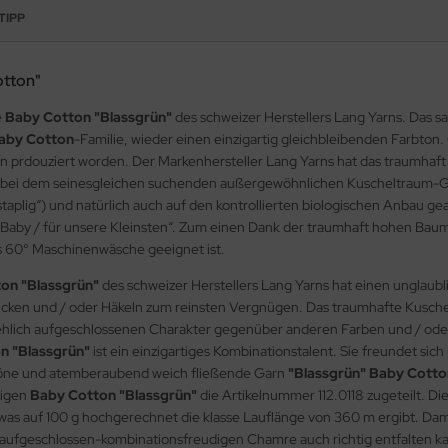
TIPP
otton"
e
Baby Cotton "Blassgrün"
des schweizer Herstellers Lang Yarns. Das 
aby Cotton
-Familie, wieder einen einzigartig gleichbleibenden Farbton
 prdouziert worden. Der Markenhersteller Lang Yarns hat das traumhaft 
ch bei dem seinesgleichen suchenden außergewöhnlichen Kuscheltraum-
staplig“) und natürlich auch auf den kontrollierten biologischen Anbau
ums Baby / für unsere Kleinsten“. Zum einen Dank der traumhaft hohen Bau
s 60° Maschinenwäsche geeignet ist.
on "Blassgrün"
des schweizer Herstellers Lang Yarns hat einen unglaubl
 Stricken und / oder Häkeln zum reinsten Vergnügen. Das traumhafte Kusc
ehlich aufgeschlossenen Charakter gegenüber anderen Farben und / oder
n "Blassgrün"
ist ein einzigartiges Kombinationstalent. Sie freundet sic
schöne und atemberaubend weich fließende Garn
"Blassgrün"
Baby Cott
digen
Baby Cotton "Blassgrün"
die Artikelnummer 112.0118 zugeteilt. D
 was auf 100 g hochgerechnet die klasse Lauflänge von 360 m ergibt. Dam
aufgeschlossen-kombinationsfreudigen Chamre auch richtig entfalten ka