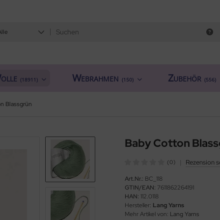
Alle
olle
Webrahmen
Zubehör
(18911)
(150)
(556)
n Blassgrün
Baby Cotton Blas
|
Rezension s
(0)
Art.Nr.:
BC_118
GTIN/EAN:
7611862264191
HAN:
112.0118
Hersteller:
Lang Yarns
Mehr Artikel von:
Lang Yarns