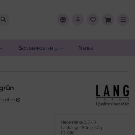
Sonderposten
Neues
(7)
sgrün
chreiben
Nadelstärke 2,5 - 3
Lauflänge 180m / 50g
112.0118