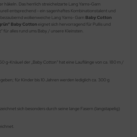
er häkeln. Das herrlich streichelzarte Lang Yarns-Garn
turell entsprechend - ein sagenhaftes Kombinationstalent und
das bezaubernd wolkenweiche Lang Yarns- Garn
Baby Cotton
grün"
Baby Cotton
eignet sich hervorragend für Pullis und
t“ für alles rund ums Baby / unsere Kleinsten.
 g-Knäuel der „Baby Cotton“ hat eine Lauflänge von ca. 180 m /
ben; für Kinder bis 10 Jahren werden lediglich ca. 300 g
zeichnet sich besonders durch seine lange Fasern (langstapelig)
eichnet.