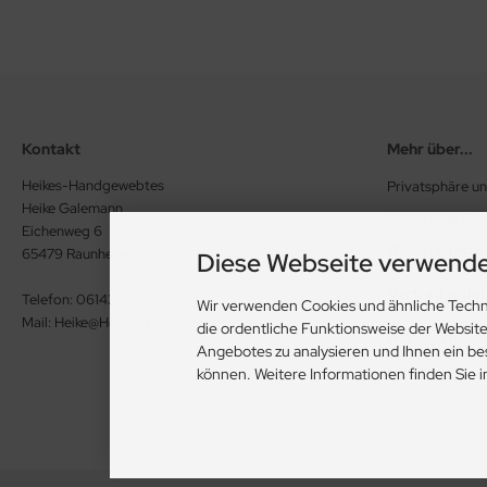
Kontakt
Mehr über...
Heikes-Handgewebtes
Privatsphäre u
Heike Galemann
Allgemeine Ge
Eichenweg 6
Widerrufsrecht
65479 Raunheim
Diese Webseite verwende
Vertrag wide
Telefon: 06142 926386
Wir verwenden Cookies und ähnliche Techn
Mail: Heike@Heikes-Handgewebtes.de
die ordentliche Funktionsweise der Websit
Impressum
Angebotes zu analysieren und Ihnen ein be
Kontakt
können. Weitere Informationen finden Sie 