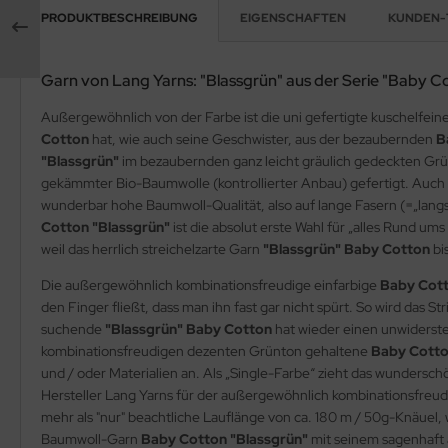
PRODUKTBESCHREIBUNG
EIGENSCHAFTEN
KUNDEN-
Garn von Lang Yarns: "Blassgrün" aus der Serie "Baby C
Außergewöhnlich von der Farbe ist die uni gefertigte kuschelfein
Cotton
hat, wie auch seine Geschwister, aus der bezaubernden
B
"Blassgrün"
im bezaubernden ganz leicht gräulich gedeckten Grün
gekämmter Bio-Baumwolle (kontrollierter Anbau) gefertigt. Au
wunderbar hohe Baumwoll-Qualität, also auf lange Fasern (=„lang
Cotton "Blassgrün"
ist die absolut erste Wahl für „alles Rund 
weil das herrlich streichelzarte Garn
"Blassgrün"
Baby Cotton
bi
Die außergewöhnlich kombinationsfreudige einfarbige
Baby Cott
den Finger fließt, dass man ihn fast gar nicht spürt. So wird das
suchende
"Blassgrün"
Baby Cotton
hat wieder einen unwiderst
kombinationsfreudigen dezenten Grünton gehaltene
Baby Cotto
und / oder Materialien an. Als „Single-Farbe“ zieht das wunder
Hersteller Lang Yarns für der außergewöhnlich kombinationsfreu
mehr als "nur" beachtliche Lauflänge von ca. 180 m / 50g-Knäuel,
Baumwoll-Garn
Baby Cotton "Blassgrün"
mit seinem sagenhaft 