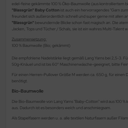
edel-feine gekämmte 100 % Öko-Baumwolle (aus kontrolliertem biolo
"Blassgrün"
Baby Cotton
ist auch ein hervorragendes "Garn zu
freundet sich außerordentlich schnell und super gerne mit allen
"Blassgrün"
bewundernde Blicke schon fast magisch an. Die at
Jacken, Tops und Tücher / Schals, sie ist ein wahres Multi-Talent w
Zusammensetzung:
100 % Baumwolle (Bio; gekämmt)
Die empfohlene Nadelstärke liegt gemäß Lang Yarns bei 2,5-3. F
50g-Knäuel und ist bis 60° Maschinenwäsche-geeignet, bitte Fe
Für einen Herren-Pullover Größe M werden ca. 650 g, für einen D
benötigt.
Bio-Baumwolle
Die Bio-Baumwolle von Lang Yarns "Baby-Cotton" wird aus 100 % ko
aus. Dadurch ist es besonders weich und anschmiegsam.
Als Stapelfasern werden u. a. alle textilen Naturfasern außer Fil