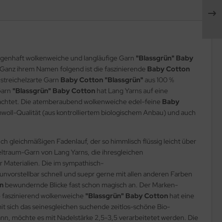
sagenhaft wolkenweiche und langläufige Garn
"Blassgrün"
Baby
. Ganz ihrem Namen folgend ist die faszinierende
Baby Cotton
streichelzarte Garn
Baby Cotton "Blassgrün"
aus 100 %
Garn
"Blassgrün"
Baby Cotton
hat Lang Yarns auf eine
 geachtet. Die atemberaubend wolkenweiche edel-feine
Baby
mwoll-Qualität (aus kontrolliertem biologischem Anbau) und auch
ich gleichmäßigen Fadenlauf, der so himmlisch flüssig leicht über
heltraum-Garn von Lang Yarns, die ihresgleichen
 Materialien. Die im sympathisch-
h unvorstellbar schnell und suepr gerne mit allen anderen Farben
on
bewundernde Blicke fast schon magisch an. Der Marken-
ie faszinierend wolkenweiche
"Blassgrün" Baby Cotton
hat eine
it sich das seinesgleichen suchende zeitlos-schöne Bio-
nn, möchte es mit Nadelstärke 2,5-3,5 verarbeitetet werden. Die