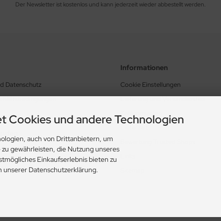
Der Newsletter ist kostenlos und kann jederzeit wieder abbestellt werden.
Informationen
nd Datenschutz
Cookie Einstellungen
schäftsbedingungen
Lieferung und Versandkosten
Zahlungsarten
t Cookies und andere Technologien
Lieferzeit
rrufen
ologien, auch von Drittanbietern, um
Bewertung Trusted Shops
e zu gewährleisten, die Nutzung unseres
Links
stmögliches Einkaufserlebnis bieten zu
in unserer Datenschutzerklärung.
Sitemap