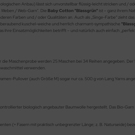
gischen Anbau) lässt sich unvorstellbar flüssig-leicht stricken und / od
m Weben / Web-Garn". Die
Baby Cotton "Blassgrün"
ist – ganz ihrem Na
 anderen Farben und / oder Qualitäten an. Auch als „Singe-Farbe“ zieht 
emberaubend kuschel-weiche und herrlich charmant-sympathische
"Blass
as ihre Einsatzmöglichkeiten betrifft – und natürlich auch einfach „perfek
ür die Maschenprobe werden 25 Maschen bei 34 Reihen angegeben. Der 50
inwaschmittel verwenden.
amen-Pullover (auch Größe M) sogar nur ca. 500 g von Lang Yarns angege
ntrollierter biologisch angebauter Baumwolle hergestellt. Das Bio-Garn 
amenten (= Fasern mit praktisch unbegrenzter Länge; z. B. Naturseide) bez