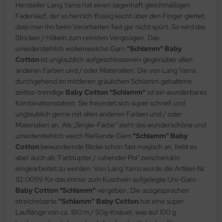
Hersteller Lang Yarns hat einen sagenhaft gleichmäßigen
Fadenlauf, der so herrlich flüssig leicht über den Finger gleitet,
dass man ihn beim Verarbeiten fast gar nicht spürt. So wird das
Stricken / Häkeln zum reinsten Vergnügen. Das
unwiderstehlich wolkenweiche Garn
"Schlamm"
Baby
Cotton
ist unglaublich aufgeschlossenen gegenüber allen
anderen Farben und / oder Materialien. Die von Lang Yarns
durchgehend im mittleren gräulichen Schlamm gehaltene
zeitlos-trendige
Baby Cotton "Schlamm"
ist ein wunderbares
Kombinationstalent. Sie freundet sich super schnell und
unglaublich gerne mit allen anderen Farben und / oder
Materialien an. Als „Single-Farbe“ zieht das wunderschöne und
unwiderstehlich weich fließende Garn
"Schlamm"
Baby
Cotton
bewundernde Blicke schon fast magisch an, liebt es
aber auch als "Farbtupter / ruhender Pol" zwischendrin
eingearbeitet zu werden. Von Lang Yarns wurde die Artikel-Nr.
112.0099 für das immer zum Kuscheln aufgelegte Uni-Garn
Baby Cotton "Schlamm"
vergeben. Die ausgesprochen
streichelzarte
"Schlamm" Baby Cotton
hat eine super
Lauflänge von ca. 180 m / 50g-Knäuel, was auf 100 g