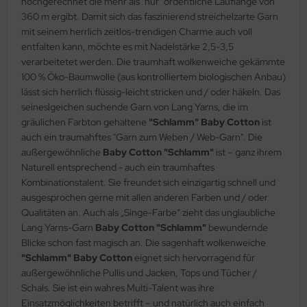
hochgerechnet die mehr als "nur" ordentliche Lauflänge von
360 m ergibt. Damit sich das faszinierend streichelzarte Garn
mit seinem herrlich zeitlos-trendigen Charme auch voll
entfalten kann, möchte es mit Nadelstärke 2,5-3,5
verarbeitetet werden. Die traumhaft wolkenweiche gekämmte
100 % Öko-Baumwolle (aus kontrolliertem biologischen Anbau)
lässt sich herrlich flüssig-leicht stricken und / oder häkeln. Das
seineslgeichen suchende Garn von Lang Yarns, die im
gräulichen Farbton gehaltene
"Schlamm"
Baby Cotton
ist
auch ein traumahftes "Garn zum Weben / Web-Garn". Die
außergewöhnliche
Baby Cotton "Schlamm"
ist – ganz ihrem
Naturell entsprechend - auch ein traumhaftes
Kombinationstalent. Sie freundet sich einzigartig schnell und
ausgesprochen gerne mit allen anderen Farben und / oder
Qualitäten an. Auch als „Singe-Farbe“ zieht das unglaubliche
Lang Yarns-Garn
Baby Cotton "Schlamm"
bewundernde
Blicke schon fast magisch an. Die sagenhaft wolkenweiche
"Schlamm"
Baby Cotton
eignet sich hervorragend für
außergewöhnliche Pullis und Jacken, Tops und Tücher /
Schals. Sie ist ein wahres Multi-Talent was ihre
Einsatzmöglichkeiten betrifft – und natürlich auch einfach