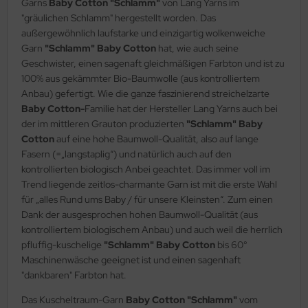
Garns
Baby Cotton "Schlamm"
von Lang Yarns im
"gräulichen Schlamm" hergestellt worden. Das
außergewöhnlich laufstarke und einzigartig wolkenweiche
Garn
"Schlamm"
Baby Cotton
hat, wie auch seine
Geschwister, einen sagenaft gleichmäßigen Farbton und ist
zu
100% aus gekämmter Bio-Baumwolle (aus kontrolliertem
Anbau) gefertigt. Wie die ganze faszinierend streichelzarte
Baby Cotton-
Familie hat der Hersteller Lang Yarns auch bei
der im mittleren Grauton produzierten
"Schlamm"
Baby
Cotton
auf eine hohe Baumwoll-Qualität, also auf lange
Fasern (=„langstaplig“) und natürlich auch auf den
kontrollierten biologisch Anbei geachtet. Das immer voll im
Trend liegende zeitlos-charmante Garn ist mit die erste Wahl
für „alles Rund ums Baby / für unsere Kleinsten“. Zum einen
Dank der ausgesprochen hohen Baumwoll-Qualität (aus
kontrolliertem biologischem Anbau) und auch weil die herrlich
pfluffig-kuschelige
"Schlamm"
Baby Cotton
bis 60°
Maschinenwäsche geeignet ist und einen sagenhaft
"dankbaren" Farbton hat.
Das Kuscheltraum-Garn
Baby Cotton "Schlamm"
vom