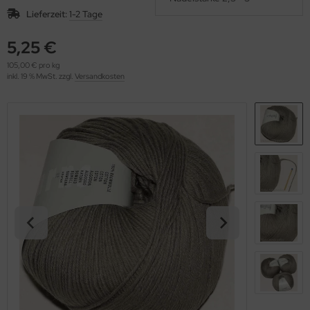
OOLADDICTS
(276)
Lieferzeit:
1-2 Tage
5,25 €
105,00 € pro kg
inkl. 19 % MwSt. zzgl.
Versandkosten