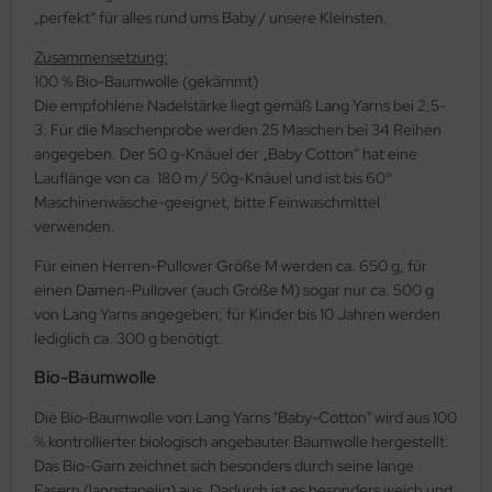
„perfekt“ für alles rund ums Baby / unsere Kleinsten.
Zusammensetzung:
100 % Bio-Baumwolle (gekämmt)
Die empfohlene Nadelstärke liegt gemäß Lang Yarns bei 2,5-
3. Für die Maschenprobe werden 25 Maschen bei 34 Reihen
angegeben. Der 50 g-Knäuel der „Baby Cotton“ hat eine
Lauflänge von ca. 180 m / 50g-Knäuel und ist bis 60°
Maschinenwäsche-geeignet, bitte Feinwaschmittel
verwenden.
Für einen Herren-Pullover Größe M werden ca. 650 g, für
einen Damen-Pullover (auch Größe M) sogar nur ca. 500 g
von Lang Yarns angegeben; für Kinder bis 10 Jahren werden
lediglich ca. 300 g benötigt.
Bio-Baumwolle
Die Bio-Baumwolle von Lang Yarns "Baby-Cotton" wird aus 100
% kontrollierter biologisch angebauter Baumwolle hergestellt.
Das Bio-Garn zeichnet sich besonders durch seine lange
Fasern (langstapelig) aus. Dadurch ist es besonders weich und