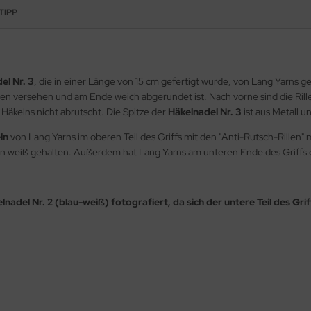
TIPP
el Nr. 3
, die in einer Länge von 15 cm gefertigt wurde, von Lang Yarns 
illen versehen und am Ende weich abgerundet ist. Nach vorne sind die Rille
 Häkelns nicht abrutscht. Die Spitze der
Häkelnadel Nr. 3
ist aus Metall u
ln
von Lang Yarns im oberen Teil des Griffs mit den "Anti-Rutsch-Rillen" 
ch in weiß gehalten. Außerdem hat Lang Yarns am unteren Ende des Griffs d
lnadel Nr. 2 (blau-weiß) fotografiert, da sich der untere Teil des Grif