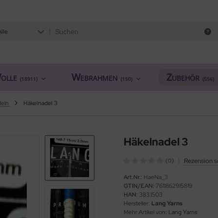
Alle
olle
Webrahmen
Zubehör
(18911)
(150)
(556)
deln
Häkelnadel 3
Häkelnadel 3
|
Rezension s
(0)
Art.Nr.:
HaeNa_3
GTIN/EAN:
7611862915819
HAN:
383.1503
Hersteller:
Lang Yarns
Mehr Artikel von:
Lang Yarns