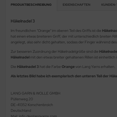
PRODUKTBESCHREIBUNG
EIGENSCHAFTEN
KUNDEN-
Häkelnadel 3
Im freundlichen "Orange" im oberen Teil des Griffs ist die
Häkelnad
hat einen etwas breiteren Griff, der mit unterschiedlich breiten R
angelegt, also sehr dicht gehalten, sodass der Finger während des
Zur besseren Zuordnung der Häkelnadelgröße sind die
Häkelnade
Häkelnadel
mit den etwas breiter gehaltenen Rillen ist einheitli
Die
Häkelnadel 3
hat die Farbe
Orange
von Lang Yarns erhalten.
Als letztes Bild habe ich exemplarisch den unteren Teil der Häke
LANG GARN & WOLLE GMBH
Püllenweg 20
DE-41352 Korschenbroich
Deutschland
Mail: info.de@langyarns.com