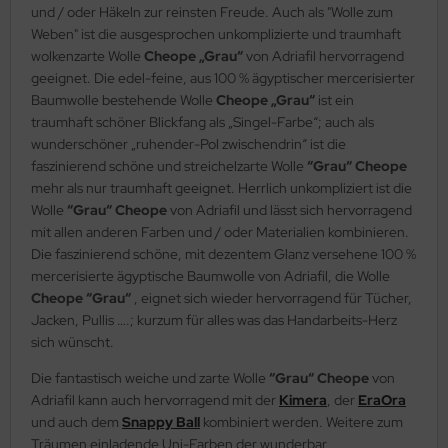
und / oder Häkeln zur reinsten Freude. Auch als "Wolle zum
Weben" ist die ausgesprochen unkomplizierte und traumhaft
wolkenzarte Wolle
Cheope „Grau“
von Adriafil hervorragend
geeignet. Die edel-feine, aus 100 % ägyptischer mercerisierter
Baumwolle bestehende Wolle
Cheope „Grau“
ist ein
traumhaft schöner Blickfang als „Singel-Farbe“; auch als
wunderschöner „ruhender-Pol zwischendrin“ ist die
faszinierend schöne und streichelzarte Wolle
“Grau“ Cheope
mehr als nur traumhaft geeignet. Herrlich unkompliziert ist die
Wolle
“Grau“ Cheope
von Adriafil und lässt sich hervorragend
mit allen anderen Farben und / oder Materialien kombinieren.
Die faszinierend schöne, mit dezentem Glanz versehene 100 %
mercerisierte ägyptische Baumwolle von Adriafil, die Wolle
Cheope “Grau“
, eignet sich wieder hervorragend für Tücher,
Jacken, Pullis ….; kurzum für alles was das Handarbeits-Herz
sich wünscht.
Die fantastisch weiche und zarte Wolle
“Grau“ Cheope
von
Adriafil kann auch hervorragend mit der
Kimera
, der
EraOra
und auch dem
Snappy Ball
kombiniert werden. Weitere zum
Träumen einladende Uni-Farben der wunderbar