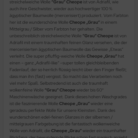
streichelweiche Wolle
“Grau“ Cheope
ist von Adriafil, wie
auch ihre Geschwister, wieder aus hochwertiger 100 %
ägyptischer Baumwolle (mercerisiert) produziert. Vom Farbton
her ist die wunderschöne Wolle
Cheope „Grau“
in einem
Mittelgrau / Silber vom Farbton her gehalten. Die
unbeschreiblich streichelweiche Wolle
“Grau“ Cheope
ist von
Adriafil mit einem traumhaften feinen Glanz versehen, die der
mercerisierten ägyptischen Baumwolle das Gewisse „Etwas“
verleiht. Die super pfluffig-weiche Wolle
Cheope „Grau“
hat
einen – ganz „Adirafil-like“ –super tollen gleichbleibenden
Fadenlauf, der so herrlich flüssig-leicht über den Finger fließt;
dass man ihn (fast) vergisst. So macht das Verarbeiten noch
viel mehr Spaß. Selbstredend ist auch die traumhaft
wolkenfeine Wolle
“Grau“ Cheope
wieder bis 60°
Maschinenwäsche geeignet. Dank dieses hohen Waschgrades
ist die faszinierende Wolle
Cheope „Grau“
wieder eine
geradezu perfekte Wolle für unsere Kleinsten. Dank des
wunderschönen edel-feinen Glanzes in der silbernen /
mittelgrauen Farbgebung ist die fantastisch wolkenweiche
Wolle von Adriafil, die
Cheope „Grau“
wieder ein traumhafter
Blickfang, der bewundernde Blicke schon fast magisch anzieht.