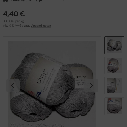
Lieferzeit:
1-2 Tage
OOLADDICTS
(276)
4,40 €
88,00 € pro kg
inkl. 19 % MwSt. zzgl.
Versandkosten