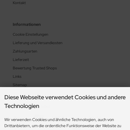
Kontakt
Informationen
Cookie Einstellungen
Lieferung und Versandkosten
Zahlungsarten
Lieferzeit
Bewertung Trusted Shops
Links
Sitemap
Diese Webseite verwendet Cookies und andere
Technologien
Zahlungsmethoden
Wir verwenden Cookies und ähnliche Technologien, auch von
Drittanbietern, um die ordentliche Funktionsweise der Website zu