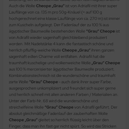
Auch die Wolle
Cheope „Grau“
ist von Adriafil mit ihrer super
Lauflänge von ca. 135 m pro 50g-Knäuel (= auf 100 g
hochgerechnet eine klasse Lauflänge von ca. 270 m) ist immer
zum Kuscheln aufgelegt. Der Fadenlauf der zu 100 % aus
ägyptischer Baumwolle bestehenden Wolle
“Grau“ Cheope
ist
von Adirafil wieder sagenhaft gleichbleibend produziert
worden. Mit Nadelstärke 4 kann die fantastisch schöne und
herrlich pfluffig-weiche Wolle
Cheope „Grau“
ihren ganzen
sagenhaft edlen Charme voll entfalten. Adriafil hat die
traumhaft kuschelige und wolkenweiche Wolle
„Grau“ Cheope
aus 100 % mercerisierter ägyptischer Baumwolle produziert.
Kombinationstechnisch ist die wunderschöne und traumhaft
zarte Wolle
“Grau“ Cheope
- auch dank ihrer super Farbe,
ausgesprochen unkompliziert und freundet sich super gerne
und herrlich schnell mit allen anderen Farben / Materialien an.
Unter der Farb-Nr. 68 wird die wunderschöne und
streichelfeine Wolle
“Grau“ Cheope
von Adriafil geführt. Der
absolut gleichmäßige Fadenlauf der zauberhaften Wolle
Cheope „Grau“
gleitet so herrlich flüssig leicht über den
Finger, dass man ihn fast gar nicht spürt. So wird das Stricken