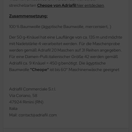
streichelzarten
Cheope von Adriafil
hier entdecken
.
Zusammensetzung:
100 % Baumwolle (ägyptische Baumwolle, mercerisiert, )
Der 50 g-Knäuel hat eine Lauflänge von ca. 135 m und möchte
mit Nadelstärke 4 verarbeitet werden. Für die Maschenprobe
werden gemäß Adriafil 20 Maschen auf 31 Reihen angegeben.
Für eine Damen-Pulli italienischer Größe 42 werden gemäß
Adriafil ca. 9 Knäuel = 450 g benötigt. Die ägyptische
Baumwolle
"Cheope"
ist bis 60° Maschinenwäsche geeignet
Adriafil Commerciale S.r.l.
Via Coriano, 58
47924 Rimini (RN)
Italia
Mail: contact@adriafil.com