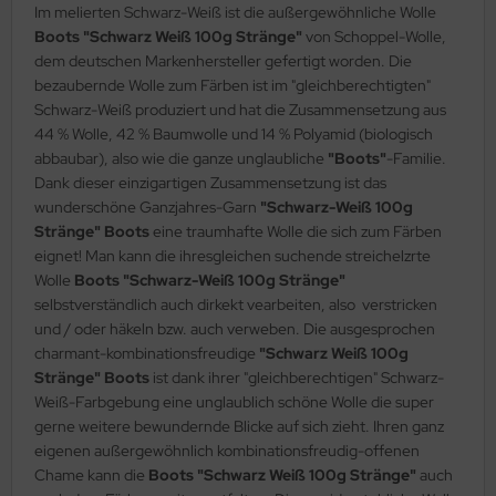
Im melierten Schwarz-Weiß ist die außergewöhnliche Wolle
Boots "Schwarz Weiß 100g Stränge"
von Schoppel-Wolle,
dem deutschen Markenhersteller gefertigt worden. Die
bezaubernde Wolle zum Färben ist im "gleichberechtigten"
Schwarz-Weiß produziert und hat die Zusammensetzung aus
44 % Wolle, 42 % Baumwolle und 14 % Polyamid (biologisch
abbaubar), also wie die ganze unglaubliche
"Boots"
-Familie.
Dank dieser einzigartigen Zusammensetzung ist das
wunderschöne Ganzjahres-Garn
"Schwarz-Weiß 100g
Stränge" Boots
eine traumhafte Wolle die sich zum Färben
eignet! Man kann die ihresgleichen suchende streichelzrte
Wolle
Boots
"Schwarz-Weiß 100g Stränge"
selbstverständlich auch dirkekt vearbeiten, also verstricken
und / oder häkeln bzw. auch verweben. Die ausgesprochen
charmant-kombinationsfreudige
"Schwarz Weiß 100g
Stränge" Boots
ist dank ihrer "gleichberechtigen" Schwarz-
Weiß-Farbgebung eine unglaublich schöne Wolle die super
gerne weitere bewundernde Blicke auf sich zieht. Ihren ganz
eigenen außergewöhnlich kombinationsfreudig-offenen
Chame kann die
Boots "Schwarz Weiß 100g Stränge"
auch