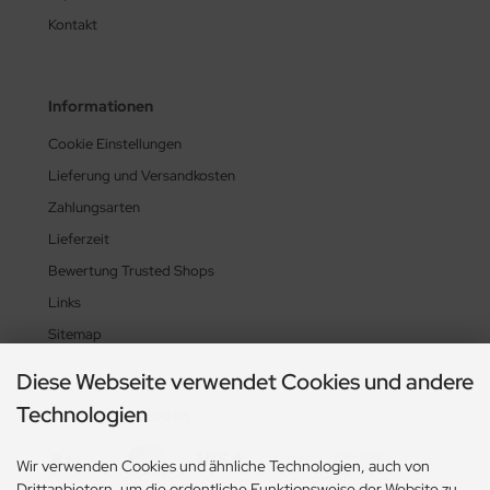
Kontakt
Informationen
Cookie Einstellungen
Lieferung und Versandkosten
Zahlungsarten
Lieferzeit
Bewertung Trusted Shops
Links
Sitemap
Diese Webseite verwendet Cookies und andere
Technologien
Zahlungsmethoden
Wir verwenden Cookies und ähnliche Technologien, auch von
Drittanbietern, um die ordentliche Funktionsweise der Website zu