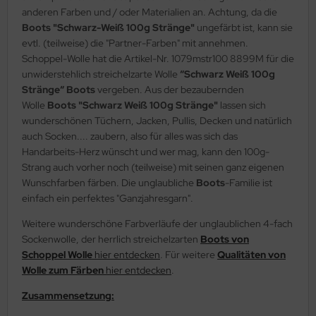
anderen Farben und / oder Materialien an. Achtung, da die
Boots "Schwarz-Weiß 100g Stränge"
ungefärbt ist, kann sie
evtl. (teilweise) die "Partner-Farben" mit annehmen.
Schoppel-Wolle hat die Artikel-Nr. 1079mstr100 8899M für die
unwiderstehlich streichelzarte Wolle
“Schwarz Weiß 100g
Stränge“ Boots
vergeben. Aus der bezaubernden
Wolle
Boots
"Schwarz Weiß 100g Stränge"
lassen sich
wunderschönen Tüchern, Jacken, Pullis, Decken und natürlich
auch Socken.... zaubern, also für alles was sich das
Handarbeits-Herz wünscht und wer mag, kann den 100g-
Strang auch vorher noch (teilweise) mit seinen ganz eigenen
Wunschfarben färben. Die unglaubliche
Boots
-Familie ist
einfach ein perfektes "Ganzjahresgarn".
Weitere wunderschöne Farbverläufe der unglaublichen 4-fach
Sockenwolle, der herrlich streichelzarten
Boots von
Schoppel Wolle
hier entdecken
. Für weitere
Qualitäten von
Wolle zum Färben
hier entdecken
.
Zusammensetzung: