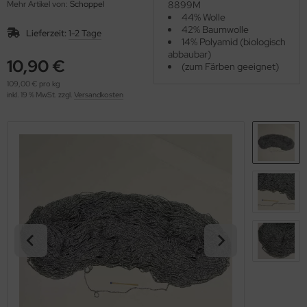
Mehr Artikel von:
Schoppel
8899M
OOLADDICTS
(276)
44% Wolle
42% Baumwolle
Lieferzeit:
1-2 Tage
14% Polyamid (biologisch
abbaubar)
10,90 €
(zum Färben geeignet)
109,00 € pro kg
inkl. 19 % MwSt. zzgl.
Versandkosten