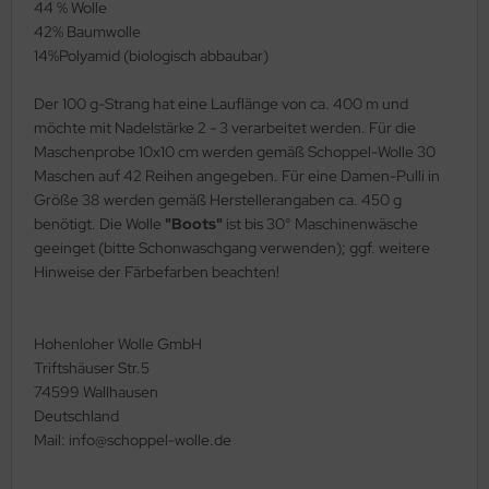
44 % Wolle
42% Baumwolle
14%Polyamid (biologisch abbaubar)
Der 100 g-Strang hat eine Lauflänge von ca. 400 m und
möchte mit Nadelstärke 2 - 3 verarbeitet werden. Für die
Maschenprobe 10x10 cm werden gemäß Schoppel-Wolle 30
Maschen auf 42 Reihen angegeben. Für eine Damen-Pulli in
Größe 38 werden gemäß Herstellerangaben ca. 450 g
benötigt. Die Wolle
"Boots"
ist bis 30° Maschinenwäsche
geeinget (bitte Schonwaschgang verwenden); ggf. weitere
Hinweise der Färbefarben beachten!
Hohenloher Wolle GmbH
Triftshäuser Str.5
74599 Wallhausen
Deutschland
Mail: info@schoppel-wolle.de