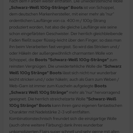
nach dem Färben weiter entfalten. Die unwiderstehliche Wolle
„Schwarz-Weiß 100g-Stränge“ Boots
ist von Schoppel,
dem deutschen Markenhersteller, mit einer mehr als "nur"
ordentlichen Lauflänge von ca. 400 m / 100g-Strang
produziert worden, hat also die gleiche Lauflänge wie seine
schon eingefärbten Geschwister. Der herrlich gleichbleibende
Faden fließt super flüssig-leicht über den Finger, so dass man
ihn beim Verarbeiten fast vergisst. So wird das Stricken und /
oder Häkeln der außergewöhnlich charmanten Wolle von
Schoppel, die
Boots
"Schwarz-Weiß 100g-Stränge"
zum
reinsten Vergnügen. Die unwidertehliche Wolle die
"Schwarz
Weiß 100g Stränge" Boots
lässt sich nicht nur wunderbar
leicht stricken und / oder häkeln; auch als Garn zum Weben /
Web-Garn ist immer zum Kuscheln aufgelegte
Boots
„Schwarz Weiß 100g Stränge“
mehr als "nur" hervorragend
geeignet. Die herrlich streichelzarte Wolle
"Schwarz-Weiß
100g Stränge" Boots
kann ihren ganz eigenen fantastischen
Charakter mit Nadelstärke 2-3 voll entfalten.
Kombinationstechnisch freundet sich die einzigartige Wolle
(auch ohne weitere Färbung) dank ihres wunderbar
unkomplizierten Flairs super schnell und sehr gerne mit allen