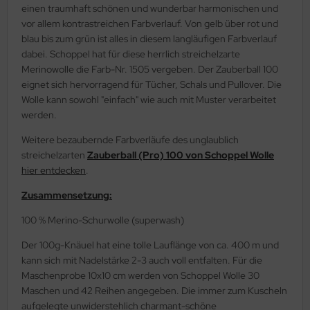
einen traumhaft schönen und wunderbar harmonischen und
vor allem kontrastreichen Farbverlauf. Von gelb über rot und
blau bis zum grün ist alles in diesem langläufigen Farbverlauf
dabei. Schoppel hat für diese herrlich streichelzarte
Merinowolle die Farb-Nr. 1505 vergeben. Der Zauberball 100
eignet sich hervorragend für Tücher, Schals und Pullover. Die
Wolle kann sowohl "einfach" wie auch mit Muster verarbeitet
werden.
Weitere bezaubernde Farbverläufe des unglaublich
streichelzarten
Zauberball (Pro) 100 von Schoppel Wolle
hier entdecken
.
Zusammensetzung:
100 % Merino-Schurwolle (superwash)
Der 100g-Knäuel hat eine tolle Lauflänge von ca. 400 m und
kann sich mit Nadelstärke 2-3 auch voll entfalten. Für die
Maschenprobe 10x10 cm werden von Schoppel Wolle 30
Maschen und 42 Reihen angegeben. Die immer zum Kuscheln
aufgelegte unwiderstehlich charmant-schöne