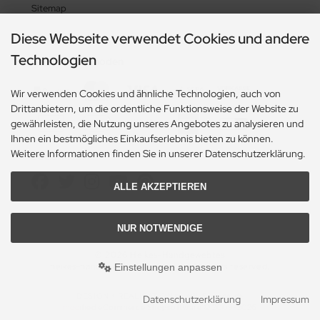
Sitemap
Diese Webseite verwendet Cookies und andere
Technologien
Zahlungsmethoden
Wir verwenden Cookies und ähnliche Technologien, auch von
Drittanbietern, um die ordentliche Funktionsweise der Website zu
gewährleisten, die Nutzung unseres Angebotes zu analysieren und
Ihnen ein bestmögliches Einkaufserlebnis bieten zu können.
Weitere Informationen finden Sie in unserer Datenschutzerklärung.
Social Media
ALLE AKZEPTIEREN
NUR NOTWENDIGE
© 2026 Heikes-Handgewebtes
heikes-handgewebtes.de/shop/ - All rights reserved.
Einstellungen anpassen
DESIGN + REALISATION
by eW-Service.de
Datenschutzerklärung
Impressum
mod
ified eCommerce Shopsoftware © 2009-2026