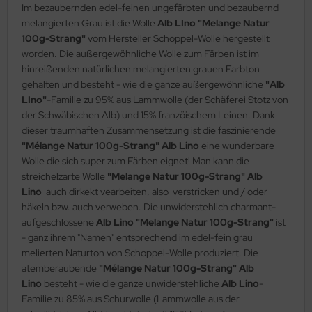
Im bezaubernden edel-feinen ungefärbten und bezaubernd
melangierten Grau ist die Wolle
Alb LIno "Melange Natur
100g-Strang"
vom Hersteller Schoppel-Wolle hergestellt
worden. Die außergewöhnliche Wolle zum Färben ist im
hinreißenden natürlichen melangierten grauen Farbton
gehalten und besteht - wie die ganze außergewöhnliche
"Alb
LIno"
-Familie zu 95% aus Lammwolle (der Schäferei Stotz von
der Schwäbischen Alb) und 15% franzöischem Leinen. Dank
dieser traumhaften Zusammensetzung ist die faszinierende
"Mélange Natur 100g-Strang" Alb Lino
eine wunderbare
Wolle die sich super zum Färben eignet! Man kann die
streichelzarte Wolle
"Melange Natur 100g-Strang" Alb
Lino
auch dirkekt vearbeiten, also verstricken und / oder
häkeln bzw. auch verweben. Die unwiderstehlich charmant-
aufgeschlossene
Alb Lino "Melange Natur 100g-Strang"
ist
- ganz ihrem "Namen" entsprechend im edel-fein grau
melierten Naturton von Schoppel-Wolle produziert. Die
atemberaubende
"Mélange Natur 100g-Strang" Alb
Lino
besteht - wie die ganze unwiderstehliche
Alb Lino
-
Familie zu 85% aus Schurwolle (Lammwolle aus der