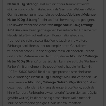
Natur 100g Strang"
lässt sich nicht nur traumhaft leicht
stricken und / oder häkeln; auch als Garn zum Weben / Web-
Garn ist immer zum Kuscheln aufgelegte
Alb Lino „Melange
Natur 100g-Strang“
mehr als "nur" hervorragend geeignet.
Die unwiderstehliche Wolle
"Melange Natur 100g Strang"
Alb Lino
kann ihren ganz eigenen bezaubernden Charme mit
Nadelstärke 3-4 voll entfalten. Kombinationstechnisch
freundet sich die einzigartige Wolle (auch ohne weitere
Färbung) dank ihres super unkomplizierten Charakters
wunderbar schnell und sehr gerne mit allen anderen Farben
und / oder Materialien an. Achtung, da die
Alb Lino "Melange
Natur 100g Strang"
ungefärbt ist, kann sie evtl. die "Partner-
Farben" mit annehmen. Schoppel-Wolle hat die Artikel-Nr.
1497m_St100 889M für die ausgesprochen streichelzarte
Wolle
“Melange Natur 100g-Strang“ Alb Lino
vergeben. Die
faszinierende
Alb Lino „Melange Natur 100g-Strang“
ist ein
dezent-auffallender Blickfang als ungefärbte Wolle; auch als
hinreißender „Farbtupfer zwischendrin“ (wenn sie nachträglich
gefärbt wurde) ist die vielseitig einsetzbare Wolle mehr als
"nur" hervorragend geeignet. Aus der traumhaften