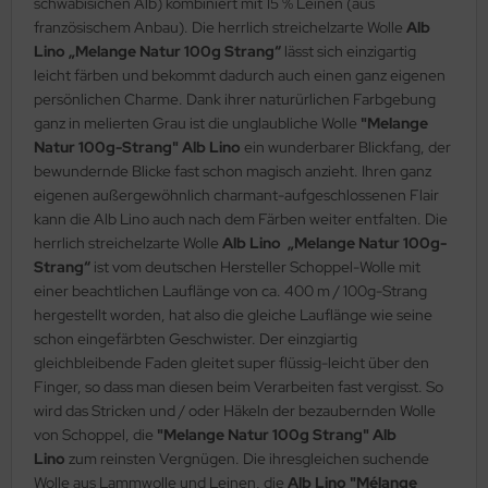
schwäbisichen Alb) kombiniert mit 15 % Leinen (aus
französischem Anbau). Die herrlich streichelzarte Wolle
Alb
Lino „Melange Natur 100g Strang“
lässt sich einzigartig
leicht färben und bekommt dadurch auch einen ganz eigenen
persönlichen Charme. Dank ihrer naturürlichen Farbgebung
ganz in melierten Grau ist die unglaubliche Wolle
"Melange
Natur 100g-Strang" Alb Lino
ein wunderbarer Blickfang, der
bewundernde Blicke fast schon magisch anzieht. Ihren ganz
eigenen außergewöhnlich charmant-aufgeschlossenen Flair
kann die Alb Lino auch nach dem Färben weiter entfalten. Die
herrlich streichelzarte Wolle
Alb Lino „Melange Natur 100g-
Strang“
ist vom deutschen Hersteller Schoppel-Wolle mit
einer beachtlichen Lauflänge von ca. 400 m / 100g-Strang
hergestellt worden, hat also die gleiche Lauflänge wie seine
schon eingefärbten Geschwister. Der einzgiartig
gleichbleibende Faden gleitet super flüssig-leicht über den
Finger, so dass man diesen beim Verarbeiten fast vergisst. So
wird das Stricken und / oder Häkeln der bezaubernden Wolle
von Schoppel, die
"Melange Natur 100g Strang" Alb
Lino
zum reinsten Vergnügen. Die ihresgleichen suchende
Wolle aus Lammwolle und Leinen, die
Alb Lino "Mélange