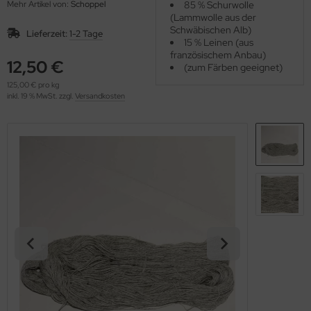
Mehr Artikel von:
Schoppel
85 % Schurwolle
OOLADDICTS
(276)
(Lammwolle aus der
Schwäbischen Alb)
Lieferzeit:
1-2 Tage
15 % Leinen (aus
französischem Anbau)
12,50 €
(zum Färben geeignet)
125,00 € pro kg
inkl. 19 % MwSt. zzgl.
Versandkosten