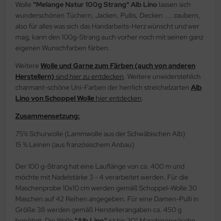
Wolle
"Melange Natur 100g Strang" Alb Lino
lassen sich
wunderschönen Tüchern, Jacken, Pullis, Decken .... zaubern,
also für alles was sich das Handarbeits-Herz wünscht und wer
mag, kann den 100g-Strang auch vorher noch mit seinen ganz
eigenen Wunschfarben färben.
Weitere
Wolle und Garne zum Färben (auch von anderen
Herstellern)
sind hier zu entdecken
. Weitere unwiderstehlich
charmant-schöne Uni-Farben der herrlich streichelzarten
Alb
Lino von Schoppel Wolle
hier entdecken
.
Zusammensetzung:
75% Schurwolle (Lammwolle aus der Schwäbischen Alb)
15 % Leinen (aus französischem Anbau)
Der 100 g-Strang hat eine Lauflänge von ca. 400 m und
möchte mit Nadelstärke 3 - 4 verarbeitet werden. Für die
Maschenprobe 10x10 cm werden gemäß Schoppel-Wolle 30
Maschen auf 42 Reihen angegeben. Für eine Damen-Pulli in
Größe 38 werden gemäß Herstellerangaben ca. 450 g
benötigt. Die Wolle
"Alb Lino"
ist bis 30° Maschinenwäsche