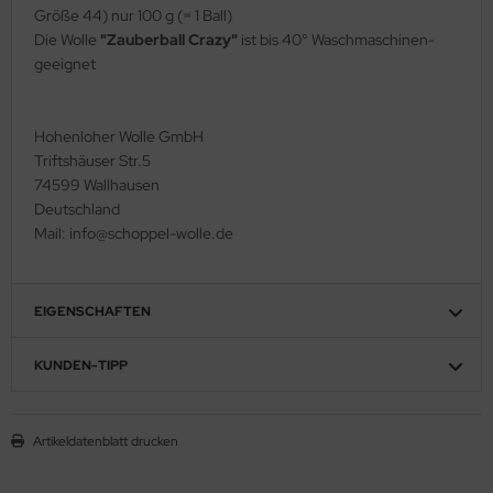
Größe 44) nur 100 g (= 1 Ball)
Die Wolle
"Zauberball Crazy"
ist bis 40° Waschmaschinen-
geeignet
Hohenloher Wolle GmbH
Triftshäuser Str.5
74599 Wallhausen
Deutschland
Mail: info@schoppel-wolle.de
EIGENSCHAFTEN
KUNDEN-TIPP
Artikeldatenblatt drucken