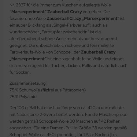
Nr. 2337 für die immer zum Kuschen aufgelegte Wolle
“Marsexperiment“ Zauberball
Crazy
vergeben. Die
faszinierende Wolle
Zauberball Crazy „Marsexperiment“
ist
ein super Blickfang als „Singel-Farbverlauf“; auch als
wunderschöner „Farbtupfer zwischendrin“ ist die
atemberaubend schöne Wolle mehr als nur hervorragend
geeignet. Die unbeschreiblich schöne und fein melierte
Farbverlaufs-Wolle von Schoppel, der
Zauberball Crazy
„Marsexperiment“
ist eine sagenhaft feine Wolle und eignet
sich hervorragend für Tücher, Jacken, Pullis und natürlich auch
für Socken.
Zusammensetzung:
75 % Schurwolle (filzfrei aus Patagonien)
25 % Polyamid
Der 100 g-Ball hat eine Lauflänge von ca. 420 m und möchte
mit Nadelstärke 2-3verarbeitet werden. Für die Maschenprobe
werden gemäß Schoppel-Wolle 30 Maschen auf 42 Reihen
angegeben. Für eine Damen-Pulli in Größe 38 werden gemäß
Schoppel-Wolle ca. 450 g benötigt; für 1 Paar Socken (bis