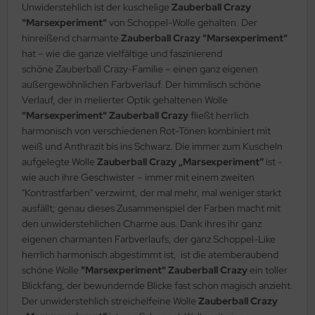
Unwiderstehlich ist der kuschelige
Zauberball Crazy
"Marsexperiment"
von Schoppel-Wolle gehalten. Der
hinreißend charmante
Zauberball Crazy "Marsexperiment"
hat – wie die ganze vielfältige und faszinierend
schöne Zauberball Crazy-Familie – einen ganz eigenen
außergewöhnlichen Farbverlauf. Der himmlisch schöne
Verlauf, der in melierter Optik gehaltenen Wolle
"Marsexperiment" Zauberball Crazy
fließt herrlich
harmonisch von verschiedenen Rot-Tönen kombiniert mit
weiß und Anthrazit bis ins Schwarz. Die immer zum Kuscheln
aufgelegte Wolle
Zauberball Crazy „Marsexperiment“
ist -
wie auch ihre Geschwister – immer mit einem zweiten
"Kontrastfarben" verzwirnt, der mal mehr, mal weniger starkt
ausfällt; genau dieses Zusammenspiel der Farben macht mit
den unwiderstehlichen Charme aus. Dank ihres ihr ganz
eigenen charmanten Farbverlaufs, der ganz Schoppel-Like
herrlich harmonisch abgestimmt ist, ist die atemberaubend
schöne Wolle
"Marsexperiment" Zauberball Crazy
ein toller
Blickfang, der bewundernde Blicke fast schon magisch anzieht.
Der unwiderstehlich streichelfeine Wolle
Zauberball Crazy