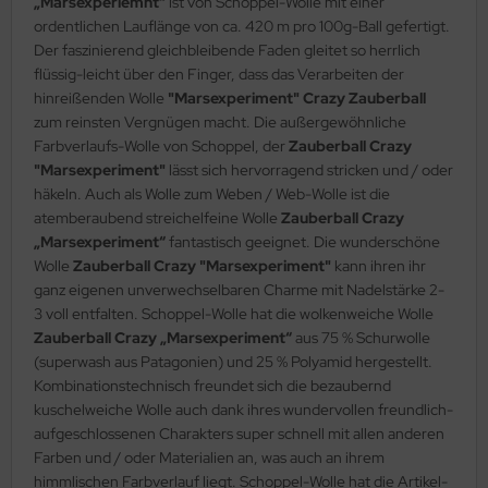
„Marsexperiemnt“
ist von Schoppel-Wolle mit einer
ordentlichen Lauflänge von ca. 420 m pro 100g-Ball gefertigt.
Der faszinierend gleichbleibende Faden gleitet so herrlich
flüssig-leicht über den Finger, dass das Verarbeiten der
hinreißenden Wolle
"Marsexperiment" Crazy Zauberball
zum reinsten Vergnügen macht. Die außergewöhnliche
Farbverlaufs-Wolle von Schoppel, der
Zauberball Crazy
"Marsexperiment"
lässt sich hervorragend stricken und / oder
häkeln. Auch als Wolle zum Weben / Web-Wolle ist die
atemberaubend streichelfeine Wolle
Zauberball Crazy
„Marsexperiment“
fantastisch geeignet. Die wunderschöne
Wolle
Zauberball Crazy "Marsexperiment"
kann ihren ihr
ganz eigenen unverwechselbaren Charme mit Nadelstärke 2-
3 voll entfalten. Schoppel-Wolle hat die wolkenweiche Wolle
Zauberball Crazy „Marsexperiment“
aus 75 % Schurwolle
(superwash aus Patagonien) und 25 % Polyamid hergestellt.
Kombinationstechnisch freundet sich die bezaubernd
kuschelweiche Wolle auch dank ihres wundervollen freundlich-
aufgeschlossenen Charakters super schnell mit allen anderen
Farben und / oder Materialien an, was auch an ihrem
himmlischen Farbverlauf liegt. Schoppel-Wolle hat die Artikel-