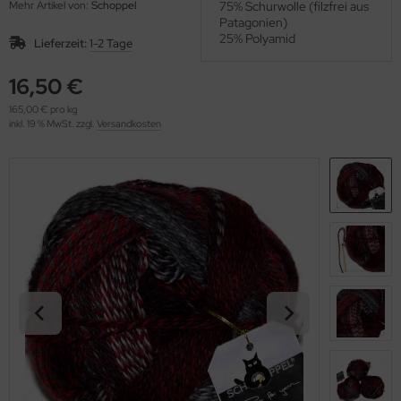
Mehr Artikel von:
Schoppel
75% Schurwolle (filzfrei aus
OOLADDICTS
(276)
Patagonien)
25% Polyamid
Lieferzeit:
1-2 Tage
16,50 €
165,00 € pro kg
inkl. 19 % MwSt. zzgl.
Versandkosten