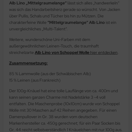
Alb Lino „Mittelgraumelange“
lässt sich alles „handwerkeln“
was sich das Handarbeitsherz gerade so wünscht. Von Jacken
über Pullis, Schals und Tücher bis hin zu Mützen. Die
charakterfeine Wolle
“Mittelgraumelange“ Alb Lino
ist ein
unvergleichliches „Multi-Talent“.
Weitere, wunderschöne Uni-Farben mit dem
außergewöhnlichen Leinen-Touch, die traumhaft
streichelzarte
Alb Lino von Schoppel Wolle
hier entdecken
.
Zusammensetzung:
85 % Lammwolle (aus der Schwäbischen Alb)
15 % Leinen (aus Frankreich)
Der 100g-Knäuel hat eine tolle Lauflänge von ca. 400m und
kann seinen ganzen Charme mit Nadelstärke 3 -4 voll
entfalten. Die Maschenprobe (10x10cm) wurde von Schoppel
Wolle mit 30 Maschen auf 42 Reihen angegeben. Für einen
Damenpullover in Gr. 38 wurden vom deutschen
Markenhersteller ca. 450g gerechnet; für ein Paar Socken bis
Gr. 44 reicht selbstverständlich 1 Knäuelchen mit nur 100g aus.