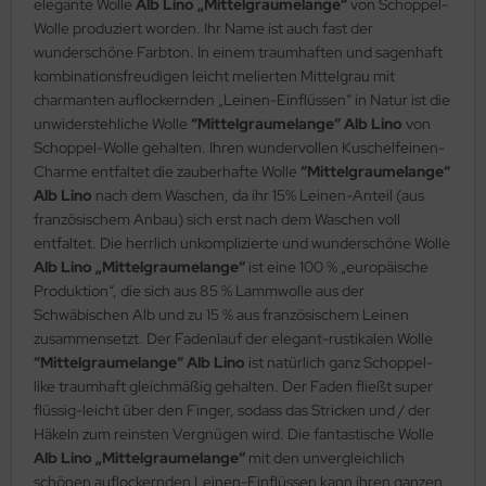
elegante Wolle
Alb Lino „Mittelgraumelange“
von Schoppel-
Wolle produziert worden. Ihr Name ist auch fast der
wunderschöne Farbton. In einem traumhaften und sagenhaft
kombinationsfreudigen leicht melierten Mittelgrau mit
charmanten auflockernden „Leinen-Einflüssen“ in Natur ist die
unwiderstehliche Wolle
“Mittelgraumelange“ Alb Lino
von
Schoppel-Wolle gehalten. Ihren wundervollen Kuschelfeinen-
Charme entfaltet die zauberhafte Wolle
“Mittelgraumelange“
Alb Lino
nach dem Waschen, da ihr 15% Leinen-Anteil (aus
französischem Anbau) sich erst nach dem Waschen voll
entfaltet. Die herrlich unkomplizierte und wunderschöne Wolle
Alb Lino „Mittelgraumelange“
ist eine 100 % „europäische
Produktion“, die sich aus 85 % Lammwolle aus der
Schwäbischen Alb und zu 15 % aus französischem Leinen
zusammensetzt. Der Fadenlauf der elegant-rustikalen Wolle
“Mittelgraumelange“ Alb Lino
ist natürlich ganz Schoppel-
like traumhaft gleichmäßig gehalten. Der Faden fließt super
flüssig-leicht über den Finger, sodass das Stricken und / der
Häkeln zum reinsten Vergnügen wird. Die fantastische Wolle
Alb Lino „Mittelgraumelange“
mit den unvergleichlich
schönen auflockernden Leinen-Einflüssen kann ihren ganzen