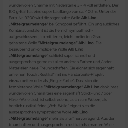
wundervollen Charme mit Nadelstärke 3 – 4 voll entfalten. Der
100 g-Ball hat eine super Lauflänge von ca. 400 m. Unter der
Farb-Nr. 9200 wird die sagenhafte Wolle
Alb Lino
„Mittelgraumelange“
bei Schoppel geführt. Ein unglaubliches
Kombinationstalent ist die herrlich sympathisch-
aufgeschlossene, im mittleren, leicht melierten Grau
gehaltene Wolle
“Mittelgraumelange“ Alb Lino
. Die
bezaubernd unkomplizierte Wolle
Alb Lino
„Mittelgraumelange“
schließt super schnell und
ausgesprochen gerne mit allen anderen Farben und / oder
Materialien neue Freundschaften. Sie eignet sich sagenhaft
um einen Touch „Rustikal“ mit ins Handarbeits-Projekt
einzuarbeiten oder als „Single-Farbe“. Dass sich die
faszinierende Wolle
“Mittelgraumelange“ Alb Lino
dank ihres
wundervollen Charakters eine sagenhaft Strick- und / oder
Häkel-Wolle lässt, ist selbstredend; auch zum Weben, als
herrlich rustikal-feine „Web-Wolle“ eignet sich die
ausgesprochen sympathische Wolle
Alb Lino
„Mittelgraumelange“
mehr als „nur“ hervorragend. Aus der
traumhaften und ausgesprochen rustikal-charmanten Wolle