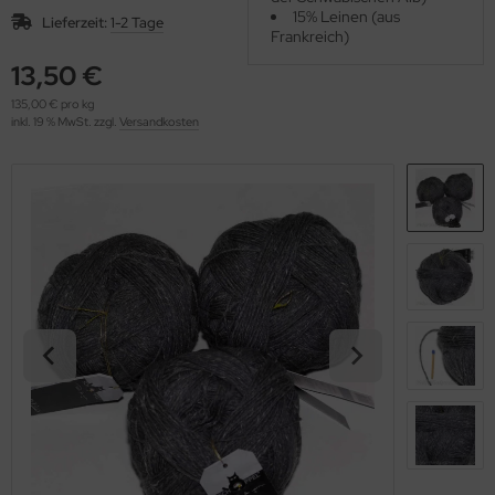
OOLADDICTS
15% Leinen (aus
(276)
Lieferzeit:
1-2 Tage
Frankreich)
13,50 €
135,00 € pro kg
inkl. 19 % MwSt. zzgl.
Versandkosten