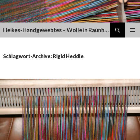
Suchen
Heikes-Handgewebtes – Wolle in Raunheim
SPRINGE
PRIMÄR
ZUM
MENÜ
INHALT
Schlagwort-Archive: Rigid Heddle