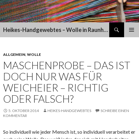
Suchen
Heikes-Handgewebtes – Wolle in Raunheim
SPRINGE
PRIMÄR
ZUM
MENÜ
INHALT
ALLGEMEIN
,
WOLLE
MASCHENPROBE – DAS IST
DOCH NUR WAS FÜR
WEICHEIER – RICHTIG
ODER FALSCH?
5. OKTOBER 2014
HEIKES-HANDGEWEBTES
SCHREIBE EINEN
KOMMENTAR
So individuell wie jeder Mensch ist, so individuell verarbeitet er