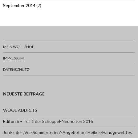
September 2014
(7)
MEIN WOLL-SHOP
IMPRESSUM
DATENSCHUTZ
NEUESTE BEITRÄGE
WOOL ADDICTS
Editon 6 – Teil 1 der Schoppel-Neuheiten 2016
Juni- oder „Vor-Sommerferien“-Angebot bei Heikes-Handgewebtes