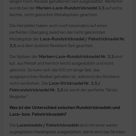
langen hoch-flexibel gehaltenen Seil ausgestattet. Weiterhin
wurde bei der
Marken-Lace-Rundstricknadel 3,5
auf extra
leichte, nicht geknickte Metallspitzen geachtet.
Die Hersteller haben auch noch besonders auf einen
perfekten Übergang zwischen der nicht geknickten
Metallspitze der
Lace-Rundstricknadel / Feinstricknadel Nr.
3,5
und dem äußerst flexiblem Seil geachtet.
Die Spitzen der
Marken-Lace-Rundstricknadel Nr. 3,5
sind
kpl. aus Metall und herrlich leicht ausgestattet und nicht
geknickt. So kann sich das 100 cm lange Seil, das
ausgesprochen flexibel gehalten ist, während des Strickens
nicht verdrehen. Die
Lace-Stricknadel Nr. 3,5 /
Feinrundstricknadel Nr. 3,5
ist somit der perfekte "Strick-
Begleiter".
Was ist der Unterschied zwischen Rundstricknadeln und
Lace- bzw. Feinstricknadeln?
Die
Lacennadeln / Feinstricknadeln
sind mit einer weiter
zugespitzten Nadelspitze ausgestattet; damit wird das Stricken