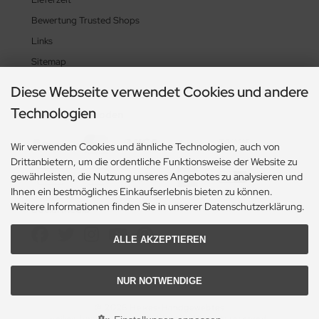
Bewertung Trusted Shops
Links
Sitemap
Diese Webseite verwendet Cookies und andere
Technologien
Zahlungsmethoden
Wir verwenden Cookies und ähnliche Technologien, auch von
Drittanbietern, um die ordentliche Funktionsweise der Website zu
gewährleisten, die Nutzung unseres Angebotes zu analysieren und
Ihnen ein bestmögliches Einkaufserlebnis bieten zu können.
Weitere Informationen finden Sie in unserer Datenschutzerklärung.
Social Media
ALLE AKZEPTIEREN
NUR NOTWENDIGE
© 2026 Heikes-Handgewebtes
heikes-handgewebtes.de/shop/ - All rights reserved.