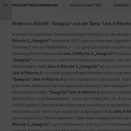
PRODUKTBESCHREIBUNG
EIGENSCHAFTEN
KUNDEN-
Wolle von Adriafil: "Seegrün" aus der Serie "Uno A Ritorto
In einem fantastischen dezent pastelligem Hellgrün ist die wunde
Ritorto 5 „Seegrün“
besteht zu 100 % aus hochwertiger ägyptisc
Fadenlauf, der mit Nadelstärke 3 – 3,5 gestrickt werden möchte u
feine ägyptische Baumwolle
Uno A Ritorto 5 „Seegrün“
hervorra
„Seegrün“
ist mit einem edel-feinen Schimmer versehen, der de
streichelzarte Wolle
Uno A Ritorto 5 „Seegrün“
ist vom Farbton h
Uno A Ritorto 5
hat einen sagenhaft gleichbleibend durchgehende
“Seegrün“ Uno A Ritorto 5
ist eine fantastische Strickwolle. Ad
edel-feine Wolle auch hervorragend als stärkeres Filet-Häkelgarn 
streichelfeine Wolle
“Seegrün“ Uno A Ritorto 5
hat eine ordentl
feinen Strick- und Häkelarbeiten. Unter der Artikel-Nr. UA_8 wir
Adriafil geführt. Die mit edlem Schimmer versehene kuschelzarte
Verarbeiten der immer zum Kuscheln aufgelegten Wolle
Uno A Ri
hervorragend für Strickmaschinen. Dank ihres ausgesprochen symp
Ritorto 5 „Seegrün“
super kombinieren. Die aus 100 % hochwert
anderen Farben und / oder Materialien an. Die atemberaubend sc