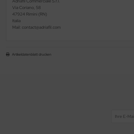
Adriafil Commerciale S.r.l.
Via Coriano, 58
47924 Rimini (RN)
Italia
Mail: contact@adriafil.com
Artikeldatenblatt drucken