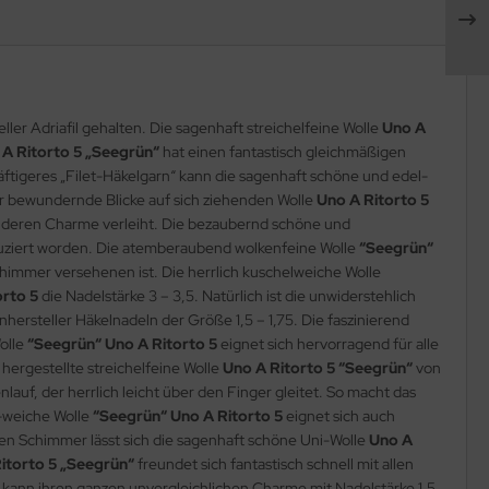
ler Adriafil gehalten. Die sagenhaft streichelfeine Wolle
Uno A
A Ritorto 5 „Seegrün“
hat einen fantastisch gleichmäßigen
äftigeres „Filet-Häkelgarn“ kann die sagenhaft schöne und edel-
r bewundernde Blicke auf sich ziehenden Wolle
Uno A Ritorto 5
nderen Charme verleiht. Die bezaubernd schöne und
oduziert worden. Die atemberaubend wolkenfeine Wolle
“Seegrün“
himmer versehenen ist. Die herrlich kuschelweiche Wolle
orto 5
die Nadelstärke 3 – 3,5. Natürlich ist die unwiderstehlich
hersteller Häkelnadeln der Größe 1,5 – 1,75. Die faszinierend
olle
“Seegrün“ Uno A Ritorto 5
eignet sich hervorragend für alle
hergestellte streichelfeine Wolle
Uno A Ritorto 5 “Seegrün“
von
lauf, der herrlich leicht über den Finger gleitet. So macht das
g-weiche Wolle
“Seegrün“ Uno A Ritorto 5
eignet sich auch
en Schimmer lässt sich die sagenhaft schöne Uni-Wolle
Uno A
itorto 5 „Seegrün“
freundet sich fantastisch schnell mit allen
kann ihren ganzen unvergleichlichen Charme mit Nadelstärke 1,5