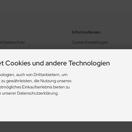
Informationen
nd Datenschutz
Cookie Einstellungen
schäftsbedingungen
Lieferung und Versandkosten
Zahlungsarten
t Cookies und andere Technologien
Lieferzeit
rrufen
ologien, auch von Drittanbietern, um
Bewertung Trusted Shops
e zu gewährleisten, die Nutzung unseres
Links
stmögliches Einkaufserlebnis bieten zu
in unserer Datenschutzerklärung.
Sitemap