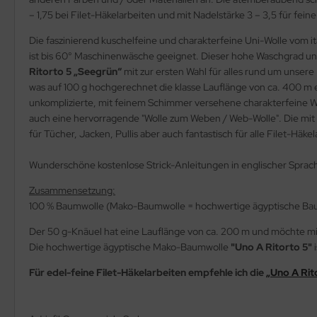
– 1,75 bei Filet-Häkelarbeiten und mit Nadelstärke 3 – 3,5 für feine
Die faszinierend kuschelfeine und charakterfeine Uni-Wolle vom ital
ist bis 60° Maschinenwäsche geeignet. Dieser hohe Waschgrad und 
Ritorto 5 „Seegrün“
mit zur ersten Wahl für alles rund um unse
was auf 100 g hochgerechnet die klasse Lauflänge von ca. 400 m 
unkomplizierte, mit feinem Schimmer versehene charakterfeine W
auch eine hervorragende "Wolle zum Weben / Web-Wolle". Die m
für Tücher, Jacken, Pullis aber auch fantastisch für alle Filet-Häk
Wunderschöne kostenlose Strick-Anleitungen in englischer Sprac
Zusammensetzung:
100 % Baumwolle (Mako-Baumwolle = hochwertige ägyptische Bau
Der 50 g-Knäuel hat eine Lauflänge von ca. 200 m und möchte mit N
Die hochwertige ägyptische Mako-Baumwolle
"Uno A Ritorto 5"
i
Für edel-feine Filet-Häkelarbeiten empfehle ich die
„Uno A Rit