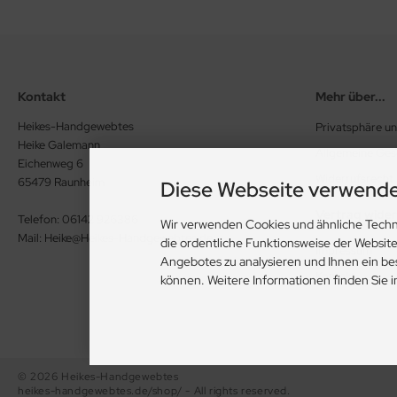
Kontakt
Mehr über...
Heikes-Handgewebtes
Privatsphäre u
Heike Galemann
Allgemeine Ge
Eichenweg 6
Widerrufsrecht
65479 Raunheim
Diese Webseite verwende
Vertrag wide
Telefon: 06142 926386
Wir verwenden Cookies und ähnliche Techn
Mail: Heike@Heikes-Handgewebtes.de
die ordentliche Funktionsweise der Websit
Impressum
Angebotes zu analysieren und Ihnen ein be
Kontakt
können. Weitere Informationen finden Sie 
© 2026 Heikes-Handgewebtes
heikes-handgewebtes.de/shop/ - All rights reserved.