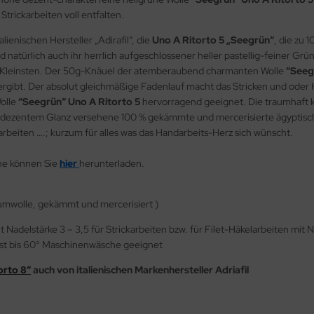
 Strickarbeiten voll entfalten.
ienischen Hersteller „Adirafil“, die
Uno A Ritorto 5 „Seegrün“
, die zu
natürlich auch ihr herrlich aufgeschlossener heller pastellig-feiner Grü
re Kleinsten. Der 50g-Knäuel der atemberaubend charmanten Wolle
“Seeg
ergibt. Der absolut gleichmäßige Fadenlauf macht das Stricken und oder 
olle
“Seegrün“ Uno A Ritorto 5
hervorragend geeignet. Die traumhaft 
it dezentem Glanz versehene 100 % gekämmte und mercerisierte ägypti
elarbeiten ….; kurzum für alles was das Handarbeits-Herz sich wünscht.
he können Sie
hier
herunterladen.
mwolle, gekämmt und mercerisiert )
adelstärke 3 – 3,5 für Strickarbeiten bzw. für Filet-Häkelarbeiten mit Na
st bis 60° Maschinenwäsche geeignet
orto 8“
auch von italienischen Markenhersteller Adriafil