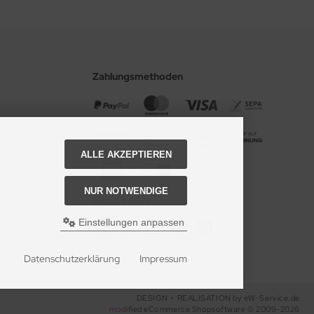
Zahlungsmethoden
ALLE AKZEPTIEREN
NUR NOTWENDIGE
Social Media
Einstellungen anpassen
Datenschutzerklärung
Impressum
DESIGN + REALISATION
by eW-Service.de
mod
ified eCommerce Shopsoftware © 2009-2026