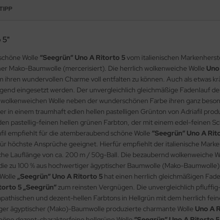
TIPP
 5"
rschöne Wolle
“Seegrün“ Uno A Ritorto 5
vom italienischen Markenherstel
her Mako-Baumwolle (mercerisiert). Die herrlich wolkenweiche Wolle
Uno 
m ihren wundervollen Charme voll entfalten zu können. Auch als etwas kr
gend eingesetzt werden. Der unvergleichlich gleichmäßige Fadenlauf de
r wolkenweichen Wolle neben der wunderschönen Farbe ihren ganz beso
er in einem traumhaft edlen hellen pastelligen Grünton von Adriafil pr
n pastellig-feinen hellen grünen Farbton, der mit einem edel-feinen Sc
riafil empfiehlt für die atemberaubend schöne Wolle
“Seegrün“ Uno A Rit
für höchste Ansprüche geeignet. Hierfür empfiehlt der italienische Marken
iche Lauflänge von ca. 200 m / 50g-Ball. Die bezaubernd wolkenweiche W
d die zu 100 % aus hochwertiger ägyptischer Baumwolle (Mako-Baumwolle) 
 Wolle
„Seegrün“ Uno A Ritorto 5
hat einen herrlich gleichmäßigen Faden
torto 5 „Seegrün“
zum reinsten Vergnügen. Die unvergleichlich pfluffi
athischen und dezent-hellen Farbtons in Hellgrün mit dem herrlich fein
iger ägyptischer (Mako)-Baumwolle produzierte charmante Wolle
Uno A R
höne dezent-charakterfeine hellgrüne Wolle
“Seegrün“ Uno A Ritorto 5