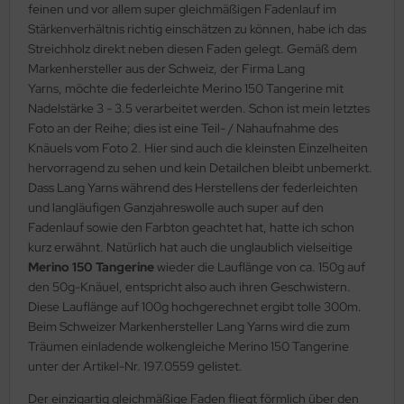
feinen und vor allem super gleichmäßigen Fadenlauf im
Stärkenverhältnis richtig einschätzen zu können, habe ich das
Streichholz direkt neben diesen Faden gelegt. Gemäß dem
Markenhersteller aus der Schweiz, der Firma Lang
Yarns, möchte die federleichte Merino 150 Tangerine mit
Nadelstärke 3 - 3.5 verarbeitet werden. Schon ist mein letztes
Foto an der Reihe; dies ist eine Teil- / Nahaufnahme des
Knäuels vom Foto 2. Hier sind auch die kleinsten Einzelheiten
hervorragend zu sehen und kein Detailchen bleibt unbemerkt.
Dass Lang Yarns während des Herstellens der federleichten
und langläufigen Ganzjahreswolle auch super auf den
Fadenlauf sowie den Farbton geachtet hat, hatte ich schon
kurz erwähnt. Natürlich hat auch die unglaublich vielseitige
Merino 150 Tangerine
wieder die Lauflänge von ca. 150g auf
den 50g-Knäuel, entspricht also auch ihren Geschwistern.
Diese Lauflänge auf 100g hochgerechnet ergibt tolle 300m.
Beim Schweizer Markenhersteller Lang Yarns wird die zum
Träumen einladende wolkengleiche Merino 150 Tangerine
unter der Artikel-Nr. 197.0559 gelistet.
Der einzigartig gleichmäßige Faden fliegt förmlich über den