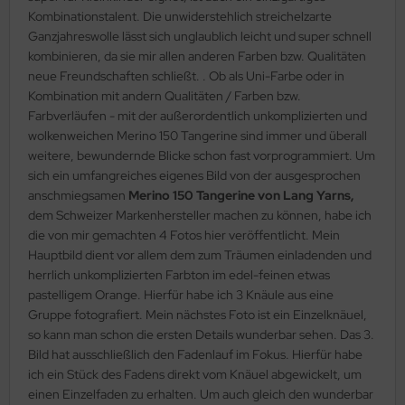
Kombinationstalent. Die unwiderstehlich streichelzarte
Ganzjahreswolle lässt sich unglaublich leicht und super schnell
kombinieren, da sie mir allen anderen Farben bzw. Qualitäten
neue Freundschaften schließt. . Ob als Uni-Farbe oder in
Kombination mit andern Qualitäten / Farben bzw.
Farbverläufen - mit der außerordentlich unkomplizierten und
wolkenweichen Merino 150 Tangerine sind immer und überall
weitere, bewundernde Blicke schon fast vorprogrammiert. Um
sich ein umfangreiches eigenes Bild von der ausgesprochen
anschmiegsamen
Merino 150 Tangerine von Lang Yarns,
dem Schweizer Markenhersteller machen zu können, habe ich
die von mir gemachten 4 Fotos hier veröffentlicht. Mein
Hauptbild dient vor allem dem zum Träumen einladenden und
herrlich unkomplizierten Farbton im edel-feinen etwas
pastelligem Orange. Hierfür habe ich 3 Knäule aus eine
Gruppe fotografiert. Mein nächstes Foto ist ein Einzelknäuel,
so kann man schon die ersten Details wunderbar sehen. Das 3.
Bild hat ausschließlich den Fadenlauf im Fokus. Hierfür habe
ich ein Stück des Fadens direkt vom Knäuel abgewickelt, um
einen Einzelfaden zu erhalten. Um auch gleich den wunderbar