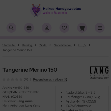
ALLES ANZEIGEN AUS HERSTELLER
ALLES ANZEIGEN AUS WOLLE
ALLES ANZEIGEN AUS WEBRAHMEN
ALLES ANZEIGEN AUS ZUBEHÖR
ALLES ANZEIGEN AUS SONDERPOSTEN
(18907)
(556)
(4756)
(150)
(7)
iafil
tikelname
ttgarn
asperlen geschliffen
trakan
(779)
(50)
(2)
(4550)
(39)
Startseite
Katalog
Wolle
Nadelstaerke
0-3,5
Tangerine Merino 150
rner
ilaufgarn/-Wolle
nd-Webrahmen
öpfe
ulia - Lang Yarns
(222)
(3)
(2)
(4)
(1)
tia
rbton
hiffchen/Webnadeln/Zubehör
rick- und Häkelnadeln
yle
(331)
(1)
(5193)
(416)
(18)
Tangerine Merino 150
ng Yarns
mplettsets
arterset
ickliesel
(6)
(1)
(1770)
(1)
|
Rezension schreiben
(0)
al
uflaenge
schwebrahmen
itschriften
(3)
(4119)
(97)
(13)
Art.Nr.:
Mer150_559
GTIN/EAN:
7611862357107
Nadelstärke: 3 - 3,5
o Lana
delstaerke
bblatt / Gatterkamm
(14)
(5010)
(41)
HAN:
197.0559
Lauflänge: 150m / 50g
Hersteller:
Lang Yarns
Artikel-Nr. 197.0559
hoppel
llstränge zum Färben
brahmen Allgäuer (Schulwebrahmen)
(1361)
(33)
(8)
Mehr Artikel von:
Lang Yarns
100% Schurwolle
(extrafeine Merino -