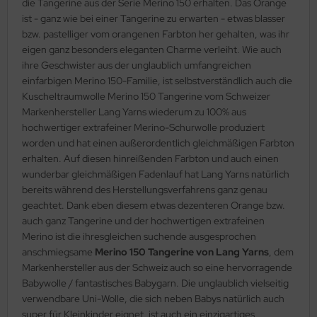
die Tangerine aus der Serie Merino 150 erhalten. Das Orange
ist - ganz wie bei einer Tangerine zu erwarten - etwas blasser
bzw. pastelliger vom orangenen Farbton her gehalten, was ihr
eigen ganz besonders eleganten Charme verleiht. Wie auch
ihre Geschwister aus der unglaublich umfangreichen
einfarbigen Merino 150-Familie, ist selbstverständlich auch die
Kuscheltraumwolle Merino 150 Tangerine vom Schweizer
Markenhersteller Lang Yarns wiederum zu 100% aus
hochwertiger extrafeiner Merino-Schurwolle produziert
worden und hat einen außerordentlich gleichmäßigen Farbton
erhalten. Auf diesen hinreißenden Farbton und auch einen
wunderbar gleichmäßigen Fadenlauf hat Lang Yarns natürlich
bereits während des Herstellungsverfahrens ganz genau
geachtet. Dank eben diesem etwas dezenteren Orange bzw.
auch ganz Tangerine und der hochwertigen extrafeinen
Merino ist die ihresgleichen suchende ausgesprochen
anschmiegsame
Merino 150 Tangerine von Lang Yarns
, dem
Markenhersteller aus der Schweiz auch so eine hervorragende
Babywolle / fantastisches Babygarn. Die unglaublich vielseitig
verwendbare Uni-Wolle, die sich neben Babys natürlich auch
super für Kleinkinder eignet, ist auch ein einzigartiges