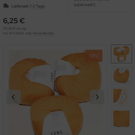
OOLADDICTS
superwash)
(276)
Lieferzeit:
1-2 Tage
6,25 €
125,00 € pro kg
inkl. 19 % MwSt. zzgl.
Versandkosten
NEU