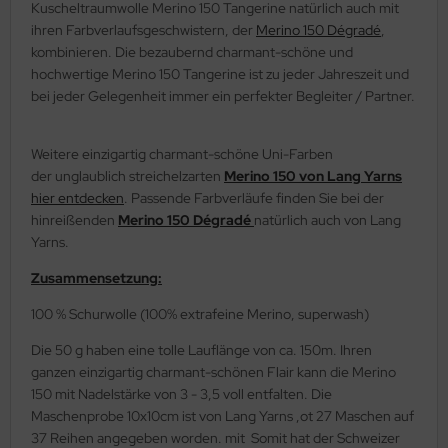
Kuscheltraumwolle Merino 150 Tangerine natürlich auch mit
ihren Farbverlaufsgeschwistern, der
Merino 150 Dégradé
,
kombinieren. Die bezaubernd charmant-schöne und
hochwertige Merino 150 Tangerine ist zu jeder Jahreszeit und
bei jeder Gelegenheit immer ein perfekter Begleiter / Partner.
Weitere einzigartig charmant-schöne Uni-Farben
der unglaublich streichelzarten
Merino 150 von Lang Yarns
hier entdecken
. Passende Farbverläufe finden Sie bei der
hinreißenden
Merino 150 Dégradé
natürlich auch von Lang
Yarns.
Zusammensetzung:
100 % Schurwolle (100% extrafeine Merino, superwash)
Die 50 g haben eine tolle Lauflänge von ca. 150m. Ihren
ganzen einzigartig charmant-schönen Flair kann die Merino
150 mit Nadelstärke von 3 - 3,5 voll entfalten. Die
Maschenprobe 10x10cm ist von Lang Yarns ,ot 27 Maschen auf
37 Reihen angegeben worden. mit Somit hat der Schweizer