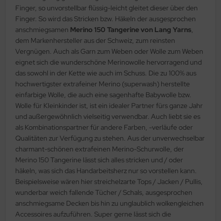
Finger, so unvorstellbar flüssig-leicht gleitet dieser über den
Finger. So wird das Stricken bzw. Häkeln der ausgesprochen
anschmiegsamen
Merino 150 Tangerine von Lang Yarns
,
dem Markenhersteller aus der Schweiz, zum reinsten
Vergnügen. Auch als Garn zum Weben oder Wolle zum Weben
eignet sich die wunderschöne Merinowolle hervorragend und
das sowohl in der Kette wie auch im Schuss. Die zu 100% aus
hochwertigster extrafeiner Merino (superwash) herstellte
einfarbige Wolle, die auch eine sagenhafte Babywolle bzw.
Wolle für Kleinkinder ist, ist ein idealer Partner fürs ganze Jahr
und außergewöhnlich vielseitig verwendbar. Auch liebt sie es
als Kombinationspartner für andere Farben, -verläufe oder
Qualitäten zur Verfügung zu stehen. Aus der unverwechselbar
charmant-schönen extrafeinen Merino-Schurwolle, der
Merino 150 Tangerine lässt sich alles stricken und / oder
häkeln, was sich das Handarbeitsherz nur so vorstellen kann.
Beispielsweise wären hier streichelzarte Tops / Jacken / Pullis,
wunderbar weich fallende Tücher / Schals, ausgesprochen
anschmiegsame Decken bis hin zu unglaublich wolkengleichen
Accessoires aufzuführen. Super gerne lässt sich die