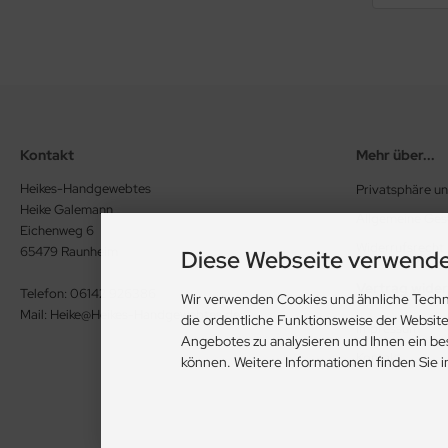
Kontakt
Mehr über...
Heikes-Handgewebtes
Privatsphäre u
Heike Galemann
Allgemeine Ge
Eichenweg 6
Widerrufsrecht
65479 Raunheim
Diese Webseite verwende
Vertrag wide
Telefon: 06142 926386
Wir verwenden Cookies und ähnliche Techn
Mail: Heike@Heikes-Handgewebtes.de
die ordentliche Funktionsweise der Websit
Impressum
Angebotes zu analysieren und Ihnen ein be
Kontakt
können. Weitere Informationen finden Sie 