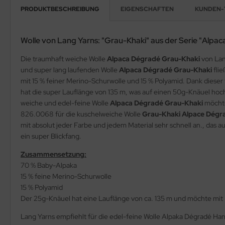
PRODUKTBESCHREIBUNG
EIGENSCHAFTEN
KUNDEN-
Wolle von Lang Yarns: "Grau-Khaki" aus der Serie "Alpa
Die traumhaft weiche Wolle
Alpaca Dégradé Grau-Khaki
von Lan
und super lang laufenden Wolle
Alpaca Dégradé Grau-Khaki
flie
mit 15 % feiner Merino-Schurwolle und 15 % Polyamid. Dank dies
hat die super Lauflänge von 135 m, was auf einen 50g-Knäuel hoch
weiche und edel-feine Wolle
Alpaca Dégradé Grau-Khaki
möchte 
826.0068 für die kuschelweiche Wolle
Grau-Khaki Alpace Dégr
mit absolut jeder Farbe und jedem Material sehr schnell an., das a
ein super Blickfang.
Zusammensetzung:
70 % Baby-Alpaka
15 % feine Merino-Schurwolle
15 % Polyamid
Der 25g-Knäuel hat eine Lauflänge von ca. 135 m und möchte mit
Lang Yarns empfiehlt für die edel-feine Wolle Alpaka Dégradé Ha