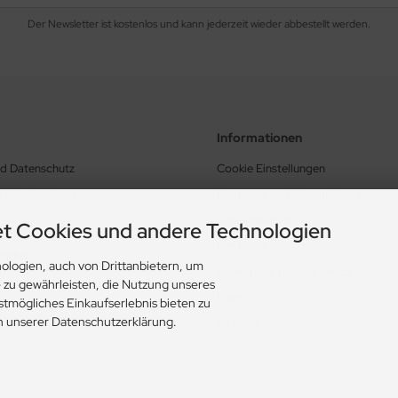
Der Newsletter ist kostenlos und kann jederzeit wieder abbestellt werden.
Informationen
nd Datenschutz
Cookie Einstellungen
schäftsbedingungen
Lieferung und Versandkosten
Zahlungsarten
t Cookies und andere Technologien
Lieferzeit
rrufen
ologien, auch von Drittanbietern, um
Bewertung Trusted Shops
e zu gewährleisten, die Nutzung unseres
Links
stmögliches Einkaufserlebnis bieten zu
in unserer Datenschutzerklärung.
Sitemap