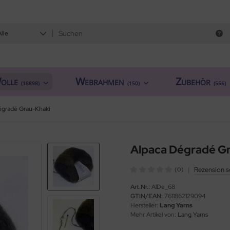
Alle
olle
Webrahmen
Zubehör
(18898)
(150)
(556)
égradé Grau-Khaki
Alpaca Dégradé G
|
Rezension s
(0)
Art.Nr.:
AlDe_68
GTIN/EAN:
7611862129094
Hersteller:
Lang Yarns
Mehr Artikel von:
Lang Yarns