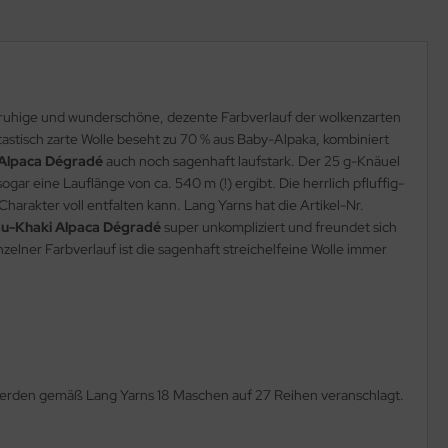
r ruhige und wunderschöne, dezente Farbverlauf der wolkenzarten
antastisch zarte Wolle beseht zu 70 % aus Baby-Alpaka, kombiniert
Alpaca Dégradé
auch noch sagenhaft laufstark. Der 25 g-Knäuel
r eine Lauflänge von ca. 540 m (!) ergibt. Die herrlich pfluffig-
harakter voll entfalten kann. Lang Yarns hat die Artikel-Nr.
u-Khaki Alpaca Dégradé
super unkompliziert und freundet sich
zelner Farbverlauf ist die sagenhaft streichelfeine Wolle immer
werden gemäß Lang Yarns 18 Maschen auf 27 Reihen veranschlagt.