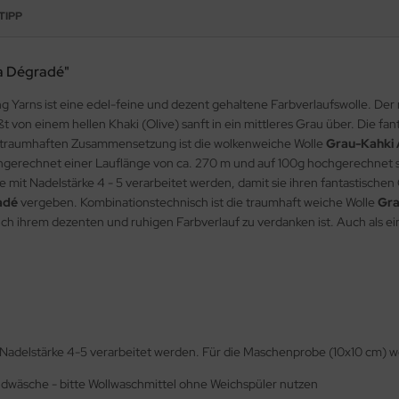
TIPP
ca Dégradé"
g Yarns ist eine edel-feine und dezent gehaltene Farbverlaufswolle. De
ßt von einem hellen Khaki (Olive) sanft in ein mittleres Grau über. Die f
er traumhaften Zusammensetzung ist die wolkenweiche Wolle
Grau-Kahki 
gerechnet einer Lauflänge von ca. 270 m und auf 100g hochgerechnet soga
mit Nadelstärke 4 - 5 verarbeitet werden, damit sie ihren fantastischen C
adé
vergeben. Kombinationstechnisch ist die traumhaft weiche Wolle
Gra
uch ihrem dezenten und ruhigen Farbverlauf zu verdanken ist. Auch als ein
 Nadelstärke 4-5 verarbeitet werden. Für die Maschenprobe (10x10 cm) 
ndwäsche - bitte Wollwaschmittel ohne Weichspüler nutzen