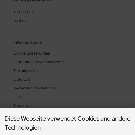
Impressum
Kontakt
Informationen
Cookie Einstellungen
Lieferung und Versandkosten
Zahlungsarten
Lieferzeit
Bewertung Trusted Shops
Links
Sitemap
Diese Webseite verwendet Cookies und andere
Technologien
Zahlungsmethoden