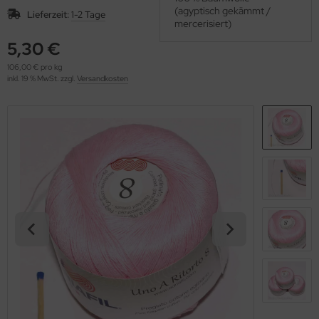
OOLADDICTS
(agyptisch gekämmt /
(276)
Lieferzeit:
1-2 Tage
mercerisiert)
5,30 €
106,00 € pro kg
inkl. 19 % MwSt. zzgl.
Versandkosten