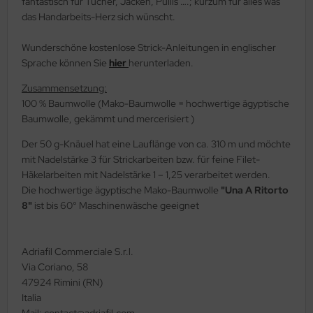
fantastisch für Tücher, Jacken, Pullis ….; kurzum für alles was
das Handarbeits-Herz sich wünscht.
Wunderschöne kostenlose Strick-Anleitungen in englischer
Sprache können Sie
hier
herunterladen.
Zusammensetzung:
100 % Baumwolle (Mako-Baumwolle = hochwertige ägyptische
Baumwolle, gekämmt und mercerisiert )
Der 50 g-Knäuel hat eine Lauflänge von ca. 310 m und möchte
mit Nadelstärke 3 für Strickarbeiten bzw. für feine Filet-
Häkelarbeiten mit Nadelstärke 1 – 1,25 verarbeitet werden.
Die hochwertige ägyptische Mako-Baumwolle
"Una A Ritorto
8"
ist bis 60° Maschinenwäsche geeignet
Adriafil Commerciale S.r.l.
Via Coriano, 58
47924 Rimini (RN)
Italia
Mail: contact@adriafil.com