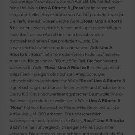
hochwertige Mako-Baumwolle von Adriafil. Die herrlich edel-
feine Uni-Wolle
Uno A Ritorto 8 „Rosa“
ist im sagenhaft
eleganten hellen Rosa-Farbton von Adriafil produziert worden.
Die verführerisch wolkenweiche Wolle
„Rosa“ Uno a Ritorto
8
hat einen unvergleichlich feinen und super gleichmäßigen
Fadenlauf, der von Adirafil in einem bezaubernden
durchgehend hellen Rosé produziert wurde. Die
unvergleichlich schöne und kuschelweiche Wolle
Uno A
Ritorto 8 „Rosa“
mit ihrem edel-feinen Fadenlauf hat eine
super Lauflänge von ca. 310 m / 50g-Ball. Die faszinierend
wolkenzarte Wolle
“Rosa“ Uno A Ritorto 8
ist ein sagenhaft
tolles Filet-Häkelgarn der höchsten Ansprüche. Die
unbeschreiblich kuschelweiche Wolle
“Rosa“ Uno A Ritorto 8
eignet sich sagenhaft für alle feinen Häkel- und Strickarbeiten.
Die zu 100 % aus hochwertiger ägyptischer Baumwolle (Mako-
Baumwolle) produzierte wolkenzarte Wolle
Uno A Ritorto 8
“Rosa“
hat vom italienischen Marken-Hersteller Adirafil die
Artikel-Nr. UM_003 erhalten. Die unbeschreiblich
wolkenweiche und streichelzarte Wolle
„Rosa“ Uno A Ritorto
8
ist mit einem unvergleichlich elegant-feinen Schimmer
versehen. Die atemberaubend schöne und sagenhaft pfluffig-