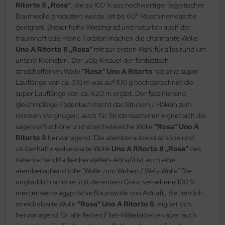
Ritorto 8 „Rosa“
, die zu 100 % aus hochwertiger ägyptischer
Baumwolle produziert wurde, ist bis 60° Maschinenwäsche
geeignet. Dieser hohe Waschgrad und natürlich auch der
traumhaft edel-feine Farbton machen die charmante Wolle
Uno A Ritorto 8 „Rosa“
mit zur ersten Wahl für alles rund um
unsere Kleinsten. Der 50g-Knäuel der fantastisch
streichelfeinen Wolle
“Rosa“ Uno A Ritorto
hat eine super
Lauflänge von ca. 310 m was auf 100 g hochgerechnet die
super Lauflänge von ca. 620 m ergibt. Der faszinierend
gleichmäßige Fadenlauf macht das Stricken / Häkeln zum
reinsten Vergnügen; auch für Strickmaschinen eignet sich die
sagenhaft schöne und streichelweiche Wolle
“Rosa“ Uno A
Ritorto 8
hervorragend. Die atemberaubend schöne und
zauberhafte wolkenzarte Wolle
Uno A Ritorto 8 „Rosa“
des
italienischen Markenherstellers Adriafil ist auch eine
atemberaubend tolle "Wolle zum Weben / Web-Wolle" Die
unglaublich schöne, mit dezentem Glanz versehene 100 %
mercerisierte ägyptische Baumwolle von Adriafil, die herrlich
streichelzarte Wolle
“Rosa“ Uno A Ritorto 8
, eignet sich
hervorragend für alle feinen Filet-Häkelarbeiten aber auch