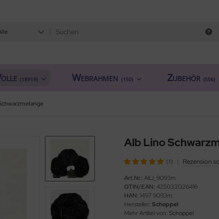
Alle
olle
Webrahmen
Zubehör
(18919)
(150)
(556)
 Schwarzmelange
Alb Lino Schwarz
|
Rezension s
(1)
Art.Nr.:
AlLi_9093m
GTIN/EAN:
4250331326416
HAN:
1497 9093m
Hersteller:
Schoppel
Mehr Artikel von:
Schoppel