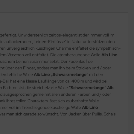
efertigt. Unwiderstehlich zeitlos-elegant ist der immer voll im
Die auflockernden „Leinen-Einflüsse“ in Natur unterstützen den
en unvergleichlich kuschligen Charme entfaltet die sympathisch-
 dem Waschen voll entfaltet. Die atemberaubende Wolle
Alb Lino
nzösischem Leinen zusammensetzt. Der Fadenlauf der
icht über den Finger, sodass man ihn beim Stricken und / oder
derstehliche Wolle
Alb Lino „Schwarzmelange“
mit den
Ball hat eine klasse Lauflänge von ca. 400 m und wird bei
arbtons ist die streichelzarte Wolle
“Schwarzmelange“ Alb
nd ausgesprochen gerne mit allen anderen Farben und / oder
nk ihres tollen Charakters lässt sich zauberhafte Wolle
immer voll im Trend liegende kuschelige Wolle
Alb Lino
 was man sich gerade so wünscht. Von Jacken über Pullis, Schals