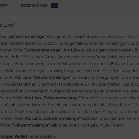
TIPP
REZENSIONEN
1
b Lino"
Lino „Schwarzmelange“
ist sagenhaft streichelzarte von Schoppel-Wolle g
ke" perfekt dezent und doch ins Auge fallend edel-fein melangiert ist. 
schöne Wolle
“Schwarzmelange“ Alb Lino
zu etwas ganz besonderem. Ihr
en, da ihr 15% Leinen-Anteil (aus französischem Anbau) sich erst nach
e sich aus 85 % Lammwolle aus der Schwäbischen Alb und zu 15 % aus fra
l-Wolle faszinierend gleichmäßig hergestellt worden. Er fließt flüssig-le
en Wolle
Alb Lino "Schwarzmelange"
zum reinsten Vergnügen. Die unwi
nwiderstehlichen Charme mit Nadelstärke 3 – 4 voll entfalten. Der 100g-
gesprochen sympathisch-aufgeschlossenen neutralen schwarz-melierten F
eißende Wolle
Alb Lino „Schwarzmelange“
freundet sich super schnell u
kal“ mit ins Handarbeits-Projekt einzuarbeiten oder als „Singe-Farbe“. Da
 häkeln. Auch zum Weben, als rustikal-feine „Web-Wolle“ eignet sich die 
manten Wolle
Alb Lino „Schwarzmelange“
lässt sich alles „handwerkeln“
 Wolle
“Schwarzmelange“ Alb Lino
ist ein richtiges „Multi-Talent“.
choppel Wolle
hier entdecken
.