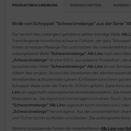
PRODUKTBESCHREIBUNG
EIGENSCHAFTEN
KUNDEN-
Wolle von Schoppel: "Schwarzmelange" aus der Serie "Al
Die herrlich fein melangiert gehaltene zeitlos-trendige Wolle
Alb 
Trend liegende himmlische schwarze Farbton, der ganz "Schoppel-li
feinen schwarzen Melange-Ton und machen die unwiderstehlich 
unkomplizierte Wolle
“Schwarzmelange“ Alb Lino
nach dem Wasch
„Schwarzmelange“
ist eine 100 % „europäische Produktion“, di
bezaubernden Wolle
“Schwarzmelange“ Alb Lino
ist von Schoppe
Häkeln fast vergisst. So wird das Verarbeiten der atemberaubend
hinreißenden auflockernden Leinen-Einflüssen kann ihren ganzen u
Schoppel-Wolle unter der Farb-Nr. 9093m geführt. Dank ihres aus
Lino
ein sagenhaft unkompliziertes Kombinationstalent. Die hinr
Materialien an. Sie eignet sich hervorragend um einen Touch „Rusti
“Schwarzmelange“ Alb Lino
sagenhaft leicht stricken und / oder
„Schwarzmelange“
hervorragend. Aus der unwiderstehlich char
und Tücher bis hin zu Mützen und Decken. Die außergewöhnliche
Weitere bezaubernde Farben der streichelfeinen
Alb Lino von S