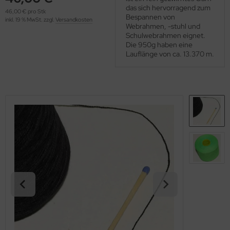
OOLADDICTS
das sich hervorragend zum
(276)
46,00 € pro Stk
Bespannen von
inkl. 19 % MwSt. zzgl.
Versandkosten
Webrahmen, -stuhl und
Schulwebrahmen eignet.
Die 950g haben eine
Lauflänge von ca. 13.370 m.