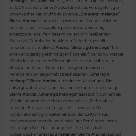
melange"
die Artikel-Nr. AD_39 reserviert. Die hochwertige,
zu 100% aus extrafeiner Alpaka (direkt aus Peru) gefertigte
unverwechselbar pfluffig-kuschelige
„Smaragd melange“
Sierra Andina
ist unglaublich warm und ein unglaublicher
Kuscheltraum. Die zu allem passende und vielseitig
einsetzbare, edel-fein dezent meliert im hinreißenden
Smaragd / Petrol oder dunklerem Türkis hergestellte
unwiderstehliche
Sierra Andina "Smaragd melange"
hat
einen einzigartig gleichmäßigen Fadenlauf, der so wunderbar
flüsslig leicht über den Finger gleitet, dass man ihn beim
Stricken und / oder Häkeln fast vergisst. So wird das
Verarbeiten der sagenhaft streichelzarten
„Smaragd
melange“ Sierra Andina
zum reinsten Vergnügen. Die
außergewöhnlich anschmiegsame und herrlich langläufige
Sierra Andina „Smaragd melange“
lässt sich traumhaft als
„Single“ verarbeiten; liebt es aber auch als „Farbtupfer /
ruhender Pol zwischen“ eingesetzt zu werden. Die
Kombinationsmöglichkeiten sind bei der zu 100 % aus
hochwertigster extrafeiner Alpaka (aus Peru) produierten
einfarbigen Wolle fast unbegrenzt. Die fantastisch
wolkenweiche
"Smaragd melange" Sierra Andina
lässt sich