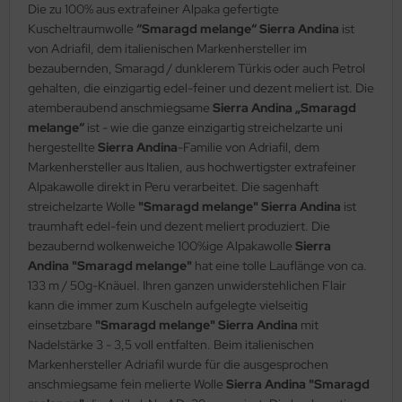
Die zu 100% aus extrafeiner Alpaka gefertigte
Kuscheltraumwolle
“Smaragd melange“ Sierra Andina
ist
von Adriafil, dem italienischen Markenhersteller im
bezaubernden, Smaragd / dunklerem Türkis oder auch Petrol
gehalten, die einzigartig edel-feiner und dezent meliert ist. Die
atemberaubend anschmiegsame
Sierra Andina „Smaragd
melange“
ist - wie die ganze einzigartig streichelzarte uni
hergestellte
Sierra Andina
-Familie von Adriafil, dem
Markenhersteller aus Italien, aus hochwertigster extrafeiner
Alpakawolle direkt in Peru verarbeitet. Die sagenhaft
streichelzarte Wolle
"Smaragd melange" Sierra Andina
ist
traumhaft edel-fein und dezent meliert produziert. Die
bezaubernd wolkenweiche 100%ige Alpakawolle
Sierra
Andina "Smaragd melange"
hat eine tolle Lauflänge von ca.
133 m / 50g-Knäuel. Ihren ganzen unwiderstehlichen Flair
kann die immer zum Kuscheln aufgelegte vielseitig
einsetzbare
"Smaragd melange" Sierra Andina
mit
Nadelstärke 3 - 3,5 voll entfalten. Beim italienischen
Markenhersteller Adriafil wurde für die ausgesprochen
anschmiegsame fein melierte Wolle
Sierra Andina "Smaragd