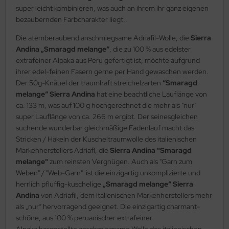
super leicht kombinieren, was auch an ihrem ihr ganz eigenen
bezaubernden Farbcharakter liegt..
Die atemberaubend anschmiegsame Adriafil-Wolle, die
Sierra
Andina „Smaragd melange“
, die zu 100 % aus edelster
extrafeiner Alpaka aus Peru gefertigt ist, möchte aufgrund
ihrer edel-feinen Fasern gerne per Hand gewaschen werden.
Der 50g-Knäuel der traumhaft streichelzarten
“Smaragd
melange“ Sierra Andina
hat eine beachtliche Lauflänge von
ca. 133 m, was auf 100 g hochgerechnet die mehr als "nur"
super Lauflänge von ca. 266 m ergibt. Der seinesgleichen
suchende wunderbar gleichmäßige Fadenlauf macht das
Stricken / Häkeln der Kuscheltraumwolle des italienischen
Markenherstellers Adriafl, die
Sierra Andina "Smaragd
melange"
zum reinsten Vergnügen. Auch als "Garn zum
Weben" / "Web-Garn" ist die einzigartig unkomplizierte und
herrlich pfluffig-kuschelige
„Smaragd melange“ Sierra
Andina
von Adriafil, dem italienischen Markenherstellers mehr
als „nur“ hervorragend geeignet. Die einzigartig charmant-
schöne, aus 100 % peruanischer extrafeiner
Alpaka hergestellte anschmiegsame Wolle des italienischen