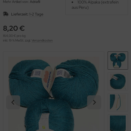
Mehr Artikel von:
Adriafil
100% Alpaka (extrafein
OOLADDICTS
(276)
aus Peru)
Lieferzeit:
1-2 Tage
8,20 €
164,00 € pro kg
inkl. 19 % MwSt. zzgl.
Versandkosten