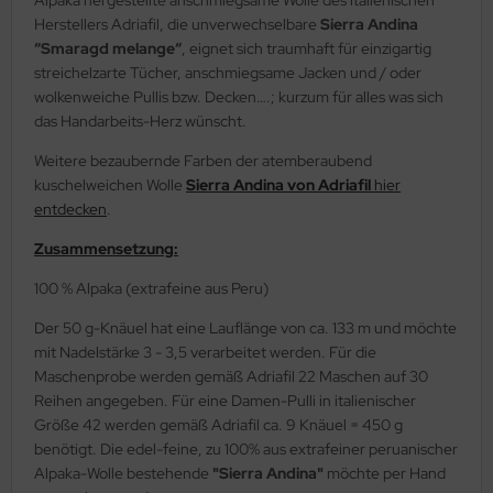
Herstellers Adriafil, die unverwechselbare
Sierra Andina
“Smaragd melange“
, eignet sich traumhaft für einzigartig
streichelzarte Tücher, anschmiegsame Jacken und / oder
wolkenweiche Pullis bzw. Decken….; kurzum für alles was sich
das Handarbeits-Herz wünscht.
Weitere bezaubernde Farben der atemberaubend
kuschelweichen Wolle
Sierra Andina von Adriafil
hier
entdecken
.
Zusammensetzung:
100 % Alpaka (extrafeine aus Peru)
Der 50 g-Knäuel hat eine Lauflänge von ca. 133 m und möchte
mit Nadelstärke 3 - 3,5 verarbeitet werden. Für die
Maschenprobe werden gemäß Adriafil 22 Maschen auf 30
Reihen angegeben. Für eine Damen-Pulli in italienischer
Größe 42 werden gemäß Adriafil ca. 9 Knäuel = 450 g
benötigt. Die edel-feine, zu 100% aus extrafeiner peruanischer
Alpaka-Wolle bestehende
"Sierra Andina"
möchte per Hand