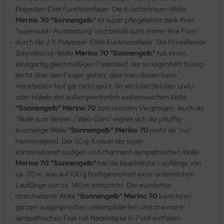
Polyester-Elité Funktionsfaser. Die Kuscheltraum-Wolle
Merino 70 "Sonnengelb"
ist super pflegeleicht dank ihrer
"superwash-Ausstattung" und behält auch immer ihre Form
durch die 2 % Polyester-Elité-Funktionsfaser. Die hinreißende
Schnellstrick-Wolle
Merino 70 "Sonnengelb"
hat einen
einzigartig gleichmäßigen Fadenlauf, der so sagenhaft flüssig-
leicht über den Finger gleitet, dass man diesen beim
Verarbeiten fast gar nicht spürt. So wird das Stricken und /
oder Häkeln der außergewöhnlich wolkenweichen Wolle
"Sonnengelb" Merino 70
zum reinsten Vergnügen. Auch als
"Wolle zum Weben / Web-Garn" eignet sich die pfluffig-
kuschelige Wolle
"Sonnengelb" Merino 70
mehr als "nur"
hervorragend. Der 50 g-Knäuel der super
kombinationsfreudigen und charmant-sympathischen Wolle
Merino 70 "Sonnengelb"
hat die beachtliche Lauflänge von
ca. 70 m, was auf 100 g hochgerechnet einer ordentlichen
Lauflänge von ca. 140 m entspricht. Die wunderbar
streichelzarte Wolle
"Sonnengelb" Merino 70
kann ihren
ganzen ausgesprochen unkomplizierten und charmant-
sympathischen Flair mit Nadelstärke 6-7 voll entfalten.