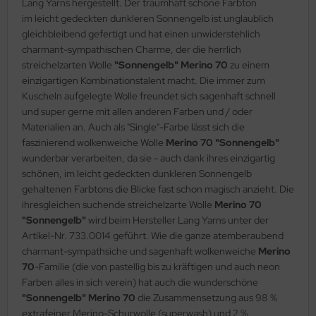
Lang Yarns hergestellt. Der traumhaft schöne Farbton
im leicht gedeckten dunkleren Sonnengelb ist unglaublich
gleichbleibend gefertigt und hat einen unwiderstehlich
charmant-sympathischen Charme, der die herrlich
streichelzarten Wolle
"Sonnengelb" Merino 70
zu einem
einzigartigen Kombinationstalent macht. Die immer zum
Kuscheln aufgelegte Wolle freundet sich sagenhaft schnell
und super gerne mit allen anderen Farben und / oder
Materialien an. Auch als "Single"-Farbe lässt sich die
faszinierend wolkenweiche Wolle
Merino 70 "Sonnengelb"
wunderbar verarbeiten, da sie - auch dank ihres einzigartig
schönen, im leicht gedeckten dunkleren Sonnengelb
gehaltenen Farbtons die Blicke fast schon magisch anzieht. Die
ihresgleichen suchende streichelzarte Wolle
Merino 70
"Sonnengelb"
wird beim Hersteller Lang Yarns unter der
Artikel-Nr. 733.0014 geführt. Wie die ganze atemberaubend
charmant-sympathsiche und sagenhaft wolkenweiche
Merino
70
-Familie (die von pastellig bis zu kräftigen und auch neon
Farben alles in sich verein) hat auch die wunderschöne
"Sonnengelb" Merino 70
die Zusammensetzung aus 98 %
extrafeiner Merino-Schurwolle (superwash) und 2 %