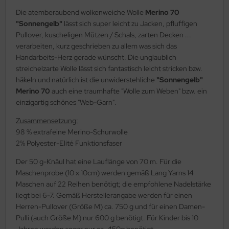
Die atemberaubend wolkenweiche Wolle
Merino 70
"Sonnengelb"
lässt sich super leicht zu Jacken, pfluffigen
Pullover, kuscheligen Mützen / Schals, zarten Decken ...
verarbeiten, kurz geschrieben zu allem was sich das
Handarbeits-Herz gerade wünscht. Die unglaublich
streichelzarte Wolle lässt sich fantastisch leicht stricken bzw.
häkeln und natürlich ist die unwiderstehliche
"Sonnengelb"
Merino 70
auch eine traumhafte "Wolle zum Weben" bzw. ein
einzigartig schönes "Web-Garn".
Zusammensetzung:
98 % extrafeine Merino-Schurwolle
2% Polyester-Elité Funktionsfaser
Der 50 g-Knäul hat eine Lauflänge von 70 m. Für die
Maschenprobe (10 x 10cm) werden gemäß Lang Yarns 14
Maschen auf 22 Reihen benötigt; die empfohlene Nadelstärke
liegt bei 6-7. Gemäß Herstellerangabe werden für einen
Herren-Pullover (Größe M) ca. 750 g und für einen Damen-
Pulli (auch Größe M) nur 600 g benötigt. Für Kinder bis 10
Jahren werden sogar nur ca. 450g benötigt.