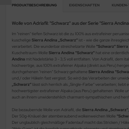
PRODUKTBESCHREIBUNG
EIGENSCHAFTEN
KUNDEN-
Wolle von Adriafil: "Schwarz" aus der Serie "Sierra Andina
Im "reinen" tiefen Schwarz ist die zu 100% aus extrafeiner peruan
kuschelige
Sierra Andina „Schwarz“
ist - wie die ganze ihresgl
verarbeitet. Die wunderbar streichelzarte Wolle
"Schwarz" Sierra
Kuscheltraum-Wolle
Sierra Andina "Schwarz"
hat eine ordentlic
Andina
mit Nadelstärke 3 - 3,5 voll entfalten. Von Adriafil, dem 
hochwertige, aus 100% extrafeiner Alpaka (direkt aus Peru) herg
durchgehenen "reinen" Schwarz gehaltene
Sierra Andina "Schw
und / oder Häkeln fast vergisst. So wird das Verarbeiten der unwid
„Schwarz“
lässt sich herrlich als „Single-Farbe“ verarbeiten; lie
hochwertigster extrafeiner Alpaka (aus Peru) gehaltenen Wolle 
auch an ihrem unwiderstehlich charmant-sympathischen und herrli
Die bezaubernde Wolle von Adriafil, die
Sierra Andina „Schwarz“
Der 50g-Knäuel der atemberaubend wolkenweichen Wolle
“Schwa
Der unglaublich gleichmäßige Fadenlauf macht das Stricken / Häke
"Web-Garn" ist die herrlich sympathisch-elegante und atemberaub