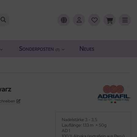
Sonderposten
Neues
(7)
warz
chreiben
Nadelstärke 3 - 3,5
Lauflänge: 133 m = 50g
AD 1
100 % Alpaka (extrafein aus Peru)