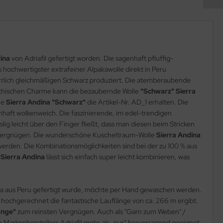
ina
von Adriafil gefertigt worden. Die sagenhaft pfluffig-
us hochwertigster extrafeiner Alpakawolle direkt in Peru
errlich gleichmäßigen Schwarz produziert. Die atemberaubende
pathischen Charme kann die bezaubernde Wolle
"Schwarz" Sierra
le
Sierra Andina "Schwarz"
die Artikel-Nr. AD_1 erhalten. Die
nhaft wolkenweich. Die faszinierende, im edel-trendigen
lig leicht über den Finger fließt, dass man diesen beim Stricken
Vergnügen. Die wunderschöne Kuscheltraum-Wolle
Sierra Andina
u werden. Die Kombinationsmöglichkeiten sind bei der zu 100 % aus
 Sierra Andina
lässt sich einfach super leicht kombinieren, was
lpaka aus Peru gefertigt wurde, möchte per Hand gewaschen werden.
g hochgerechnet die fantastische Lauflänge von ca. 266 m ergibt.
ange"
zum reinsten Vergnügen. Auch als "Garn zum Weben" /
n Markenherstellers Adriafil mehr als „nur“ hervorragend geeignet.