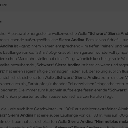
TIPP
"
ischer Alpakawolle hergestellte wolkenweiche Wolle
“Schwarz“ Sierra And
eichen suchende außergewöhnliche
Sierra Andina
-Familie von Adriafil - a
 Andina
ist - ganz ihrem Namen entsprechend - im tiefen "reinen" und h
he Lauflänge von ca. 133 m / 50g-Knäuel. Ihren ganzen wundervoll sym
italienischen Markenhersteller hat die außergewöhnlich kuschelig-zarte Wol
estellte bezaubernde
„Schwarz“ Sierra Andina
ist herrlich warm und sage
arz"
hat einen sagenhaft gleichmäßigen Fadenlauf, der so unglaublich flüss
erstehlich streichelzarten Wolle
„Schwarz“ Sierra Andina
zum reinsten 
bt es aber auch als „Farbtupfer / ruhender Pol dazwischen“ eingearbeitet z
unbegrenzt. Die immer zum Kuscheln aufgelegte faszinierende
"Schwarz"
ch unkomplizierten zu allem passenden schwarzen Farbton liegt.
, die - wie auch ihre Geschwister - zu 100 % aus edelster extrafeiner A
rz“ Sierra Andina
hat eine super Lauflänge von ca. 133 m, was auf 100 
ln der traumhaft streichelzarten Wolle
Sierra Andina "Himmelblau mel
end kuschelig-pfluffige Wolle
„Schwarz“ Sierra Andina
des italienische