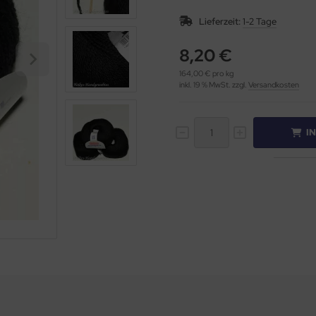
Lieferzeit:
1-2 Tage
8,20 €
164,00 € pro kg
inkl. 19 % MwSt. zzgl.
Versandkosten
I