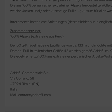
Die aus 100 % peruanischer extrafeiner Alpaka hergestellte Wolle de
weiche Jacken und / oder kuschelige Pullis ….; kurzum für alles w
Interessante kostenlose Anleitungen (derzeit leider nur in englisch
Zusammensetzung:
100 % Alpaka (extrafeine aus Peru)
Der 50 g-Knäuel hat eine Lauflänge von ca. 133 m und möchte mi
Damen-Pulli in italienischer Größe 42 werden gemäß Adriafil ca. 
Die edel-feine, zu 100% aus extrafeiner peruanischer Alpaka-Wol
Adriafil Commerciale S.r.l.
Via Coriano, 58
47924 Rimini (RN)
Italia
Mail: contact@adriafil.com