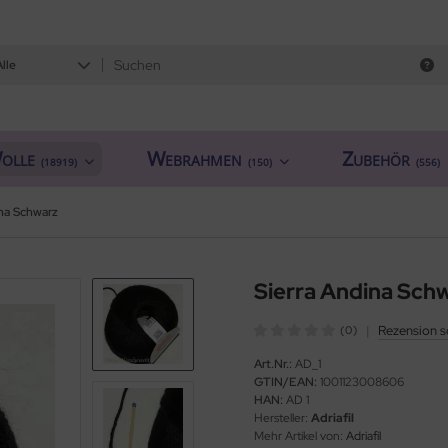
Alle
olle
Webrahmen
Zubehör
(18919)
(150)
(556)
ina Schwarz
Sierra Andina Sch
|
Rezension s
(0)
Art.Nr.:
AD_1
GTIN/EAN:
1001123008606
HAN:
AD 1
Hersteller:
Adriafil
Mehr Artikel von:
Adriafil