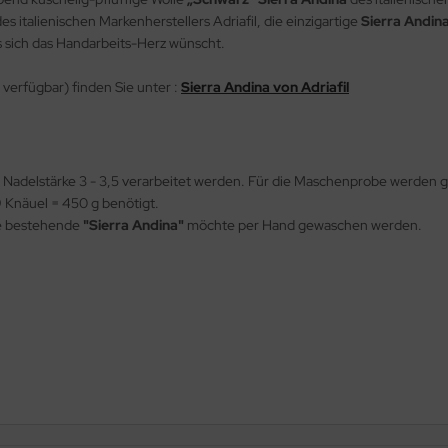
s italienischen Markenherstellers Adriafil, die einzigartige
Sierra Andin
as sich das Handarbeits-Herz wünscht.
 verfügbar) finden Sie unter :
Sierra Andina von Adriafil
t Nadelstärke 3 - 3,5 verarbeitet werden. Für die Maschenprobe werden
9 Knäuel = 450 g benötigt.
le bestehende
"Sierra Andina"
möchte per Hand gewaschen werden.