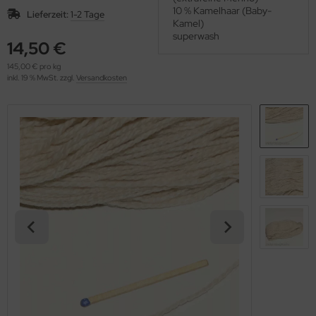
OOLADDICTS
10 % Kamelhaar (Baby-
(276)
Lieferzeit:
1-2 Tage
Kamel)
superwash
14,50 €
145,00 € pro kg
inkl. 19 % MwSt. zzgl.
Versandkosten