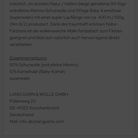
natürlich, im dunklen Natur / hellem beige gehaltene 90 %ige
extrafeine Merino-Schurwolle und 10%ige Baby-Kamelhaar
(superwash) mit einer super Lauflänge von ca. 400 m / 100g
(Nm 8/2) produziert. Dank des traumhaft schönen Natur-
Farbtons ist die wolkenweiche Wolle fantastisch zum Färben
geeignet und lässt sich natürlich auch hervorragend direkt
verarbeiten.
Zusammensetzung:
90% Schurwolle (extrafeine Merino)
10% Kamelhaar (Baby-Kamel)
superwash
LANG GARN & WOLLE GMBH
Püllenweg 20
DE-41352 Korschenbroich
Deutschland
Mail: info.de@langyarns.com