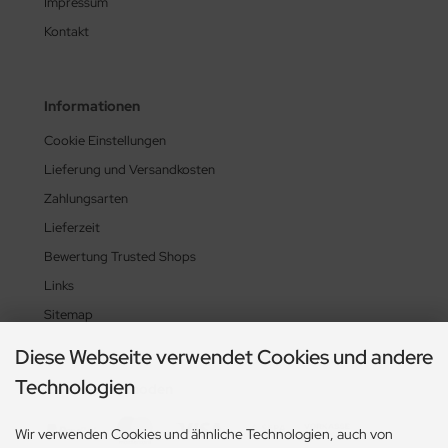
Impressum
Kontakt
Informationen
Cookie Einstellungen
Lieferung und Versandkosten
Zahlungsarten
Lieferzeit
Bewertung Trusted Shops
Links
Sitemap
Diese Webseite verwendet Cookies und andere
Technologien
Zahlungsmethoden
Wir verwenden Cookies und ähnliche Technologien, auch von