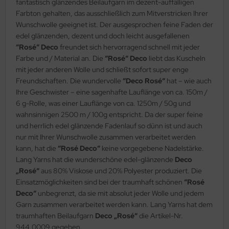
fantastisch glänzendes Beilaufgarn im dezent-auffälligen
Farbton gehalten, das ausschließlich zum Mitverstricken Ihrer
Wunschwolle geeignet ist. Der ausgesprochen feine Faden der
edel glänzenden, dezent und doch leicht ausgefallenen
“Rosé“ Deco
freundet sich hervorragend schnell mit jeder
Farbe und / Material an. Die
“Rosé“ Deco
liebt das Kuscheln
mit jeder anderen Wolle und schließt sofort super enge
Freundschaften. Die wundervolle
“Deco Rosé“
hat – wie auch
Ihre Geschwister – eine sagenhafte Lauflänge von ca. 150m /
6 g-Rolle, was einer Lauflänge von ca. 1250m / 50g und
wahnsinnigen 2500 m / 100g entspricht. Da der super feine
und herrlich edel glänzende Fadenlauf so dünn ist und auch
nur mit Ihrer Wunschwolle zusammen verarbeitet werden
kann, hat die
“Rosé Deco“
keine vorgegebene Nadelstärke.
Lang Yarns hat die wunderschöne edel-glänzende
Deco
„Rosé“
aus 80% Viskose und 20% Polyester produziert. Die
Einsatzmöglichkeiten sind bei der traumhaft schönen
“Rosé
Deco“
unbegrenzt, da sie mit absolut jeder Wolle und jedem
Garn zusammen verarbeitet werden kann. Lang Yarns hat dem
traumhaften Beilaufgarn
Deco „Rosé“
die Artikel-Nr.
944.0009 gegeben.