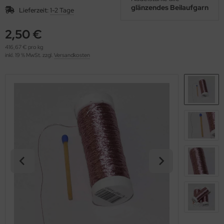
OOLADDICTS
glänzendes Beilaufgarn
(276)
Lieferzeit:
1-2 Tage
2,50 €
416,67 € pro kg
inkl. 19 % MwSt. zzgl.
Versandkosten