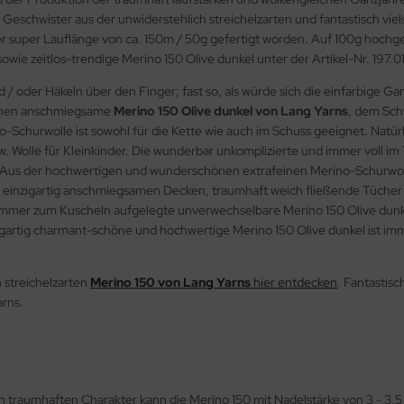
eschwister aus der unwiderstehlich streichelzarten und fantastisch vie
er super Lauflänge von ca. 150m / 50g gefertigt worden. Auf 100g hochge
wie zeitlos-trendige Merino 150 Olive dunkel unter der Artikel-Nr. 197.0
 / oder Häkeln über den Finger; fast so, als würde sich die einfarbige G
rochen anschmiegsame
Merino 150 Olive dunkel von Lang Yarns
, dem Sch
churwolle ist sowohl für die Kette wie auch im Schuss geeignet. Natürli
w. Wolle für Kleinkinder. Die wunderbar unkomplizierte und immer voll im 
 Aus der hochwertigen und wunderschönen extrafeinen Merino-Schurwolle, 
 einzigartig anschmiegsamen Decken, traumhaft weich fließende Tücher / S
e immer zum Kuscheln aufgelegte unverwechselbare Merino 150 Olive dunk
igartig charmant-schöne und hochwertige Merino 150 Olive dunkel ist imme
 streichelzarten
Merino 150 von Lang Yarns
hier entdecken
. Fantastisc
arns.
n traumhaften Charakter kann die Merino 150 mit Nadelstärke von 3 - 3