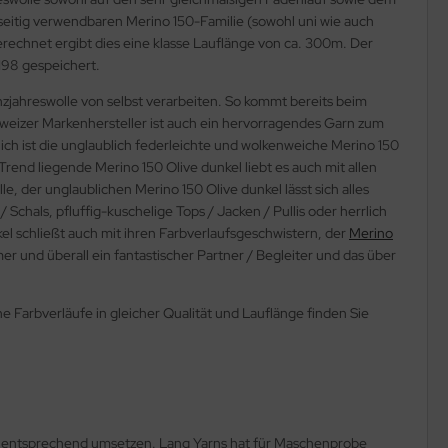
lseitig verwendbaren Merino 150-Familie (sowohl uni wie auch
rechnet ergibt dies eine klasse Lauflänge von ca. 300m. Der
198 gespeichert.
anzjahreswolle von selbst verarbeiten. So kommt bereits beim
weizer Markenhersteller ist auch ein hervorragendes Garn zum
ch ist die unglaublich federleichte und wolkenweiche Merino 150
Trend liegende Merino 150 Olive dunkel liebt es auch mit allen
der unglaublichen Merino 150 Olive dunkel lässt sich alles
chals, pfluffig-kuschelige Tops / Jacken / Pullis oder herrlich
el schließt auch mit ihren Farbverlaufsgeschwistern, der
Merino
r und überall ein fantastischer Partner / Begleiter und das über
he Farbverläufe in gleicher Qualität und Lauflänge finden Sie
,5 entsprechend umsetzen. Lang Yarns hat für Maschenprobe