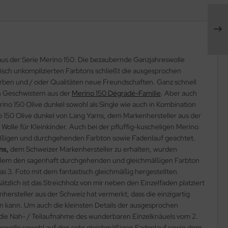
l aus der Serie Merino 150. Die bezaubernde Ganzjahreswolle
isch unkomplizierten Farbtons schließt die ausgesprochen
arben und / oder Qualitäten neue Freundschaften. Ganz schnell
n Geschwistern aus der
Merino 150 Dégradé-Familie
. Aber auch
ino 150 Olive dunkel sowohl als Single wie auch in Kombination
 150 Olive dunkel von Lang Yarns, dem Markenhersteller aus der
Wolle für Kleinkinder. Auch bei der pfluffig-kuscheligen Merino
mäßigen und durchgehenden Farbton sowie Fadenlauf geachtet.
ns,
dem Schweizer Markenhersteller zu erhalten, wurden
r allem den sagenhaft durchgehenden und gleichmäßigen Farbton
 das 3. Foto mit dem fantastisch gleichmäßig hergestellten
lich ist das Streichholz von mir neben den Einzelfaden platziert
hersteller aus der Schweiz hat vermerkt, dass die einzigartig
en kann. Um auch die kleinsten Details der ausgesprochen
st die Nah- / Teilaufnahme des wunderbaren Einzelknäuels vom 2.
hreswolle sowohl auf den sehr gleichmäßigen Fadenlauf sowie dem