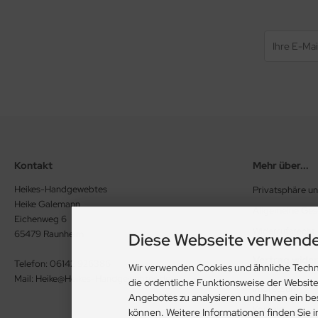
Kontakt
Mehr über...
Heikes-Handgewebtes
Privatsphäre u
Heike Galemann
Allgemeine Ge
Eichenweg 6
Widerrufsrecht
65479 Raunheim
Diese Webseite verwende
Vertrag wide
Telefon: 06142 926386
Wir verwenden Cookies und ähnliche Techn
Mail: Heike@Heikes-Handgewebtes.de
die ordentliche Funktionsweise der Websit
Impressum
Angebotes zu analysieren und Ihnen ein be
Kontakt
können. Weitere Informationen finden Sie 