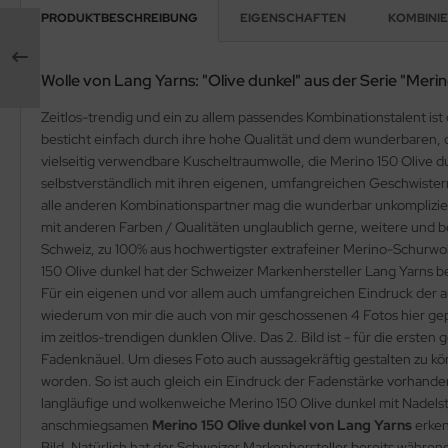
PRODUKTBESCHREIBUNG
EIGENSCHAFTEN
KOMBINIER
Wolle von Lang Yarns: "Olive dunkel" aus der Serie "Meri
Zeitlos-trendig und ein zu allem passendes Kombinationstalent ist
besticht einfach durch ihre hohe Qualität und dem wunderbaren, 
vielseitig verwendbare Kuscheltraumwolle, die Merino 150 Olive d
selbstverständlich mit ihren eigenen, umfangreichen Geschwister
alle anderen Kombinationspartner mag die wunderbar unkompliziert
mit anderen Farben / Qualitäten unglaublich gerne, weitere und 
Schweiz, zu 100% aus hochwertigster extrafeiner Merino-Schurwolle
150 Olive dunkel hat der Schweizer Markenhersteller Lang Yarns
Für ein eigenen und vor allem auch umfangreichen Eindruck de
wiederum von mir die auch von mir geschossenen 4 Fotos hier ge
im zeitlos-trendigen dunklen Olive. Das 2. Bild ist - für die erst
Fadenknäuel. Um dieses Foto auch aussagekräftig gestalten zu kön
worden. So ist auch gleich ein Eindruck der Fadenstärke vorhanden,
langläufige und wolkenweiche Merino 150 Olive dunkel mit Nadelst
anschmiegsamen
Merino 150 Olive dunkel von Lang Yarns
erken
Bild. Natürlich hat der Schweizer Markenhersteller bereits währ