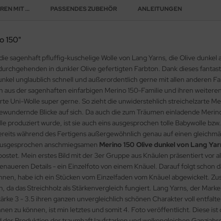
EN MIT ...
PASSENDES ZUBEHÖR
ANLEITUNGEN
no 150"
 die sagenhaft pfluffig-kuschelige Wolle von Lang Yarns, die Olive dunke
durchgehenden in dunkler Olive gefertigten Farbton. Dank dieses fantast
unkel unglaublich schnell und außerordentlich gerne mit allen anderen F
n aus der sagenhaften einfarbigen Merino 150-Familie und ihren weitere
e Uni-Wolle super gerne. So zieht die unwiderstehlich streichelzarte Mer
bewundernde Blicke auf sich. Da auch die zum Träumen einladende Merino
 produziert wurde, ist sie auch eins ausgesprochen tolle Babywolle bzw. 
 bereits während des Fertigens außergewöhnlich genau auf einen gleich
r ausgesprochen anschmiegsamen
Merino 150 Olive dunkel von Lang Yar
postet. Mein erstes Bild mit der 3er Gruppe aus Knäulen präsentiert vo
en genaueren Details - ein Einzelfoto von einem Knäuel. Darauf folgt schon
nen, habe ich ein Stücken vom Einzelfaden vom Knäuel abgewickelt. Zusätz
 da das Streichholz als Stärkenvergleich fungiert. Lang Yarns, der Marken
ärke 3 - 3.5 ihren ganzen unvergleichlich schönen Charakter voll entfalt
nen zu können, ist min letztes und somit 4. Foto veröffentlicht. Diese i
end der Produktion der traumhaft laufstarken und wolkengleichen Ganzja