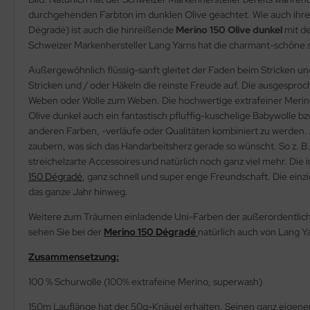
durchgehenden Farbton im dunklen Olive geachtet. Wie auch ihre G
Dégradé) ist auch die hinreißende
Merino 150 Olive dunkel
mit d
Schweizer Markenhersteller Lang Yarns hat die charmant-schöne so
Außergewöhnlich flüssig-sanft gleitet der Faden beim Stricken und
Stricken und / oder Häkeln die reinste Freude auf. Die ausgesp
Weben oder Wolle zum Weben. Die hochwertige extrafeiner Merino-S
Olive dunkel auch ein fantastisch pfluffig-kuschelige Babywolle bz
anderen Farben, -verläufe oder Qualitäten kombiniert zu werden.
zaubern, was sich das Handarbeitsherz gerade so wünscht. So z. B.
streichelzarte Accessoires und natürlich noch ganz viel mehr. Di
150 Dégradé
, ganz schnell und super enge Freundschaft. Die einz
das ganze Jahr hinweg.
Weitere zum Träumen einladende Uni-Farben der außerordentlich
sehen Sie bei der
Merino 150 Dégradé
natürlich auch von Lang Y
Zusammensetzung:
100 % Schurwolle (100% extrafeine Merino, superwash)
150m Lauflänge hat der 50g-Knäuel erhalten. Seinen ganz eigene