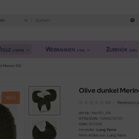
Alle
olle
Webrahmen
Zubehör
(18898)
(150)
(556)
el Merino 150
Olive dunkel Merin
NEU
|
Rezension s
(0)
Art.Nr.:
Mer150_198
GTIN/EAN:
7611862357121
HAN:
197.0198
Hersteller:
Lang Yarns
Mehr Artikel von:
Lang Yarns