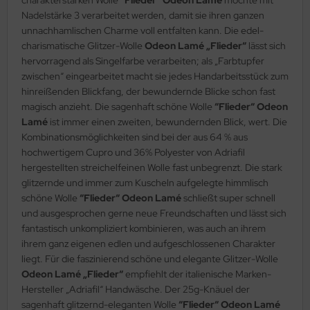
Nadelstärke 3 verarbeitet werden, damit sie ihren ganzen
unnachhamlischen Charme voll entfalten kann. Die edel-
charismatische Glitzer-Wolle
Odeon Lamé „Flieder“
lässt sich
hervorragend als Singelfarbe verarbeiten; als „Farbtupfer
zwischen“ eingearbeitet macht sie jedes Handarbeitsstück zum
hinreißenden Blickfang, der bewundernde Blicke schon fast
magisch anzieht. Die sagenhaft schöne Wolle
“Flieder“ Odeon
Lamé
ist immer einen zweiten, bewundernden Blick, wert. Die
Kombinationsmöglichkeiten sind bei der aus 64 % aus
hochwertigem Cupro und 36% Polyester von Adriafil
hergestellten streichelfeinen Wolle fast unbegrenzt. Die stark
glitzernde und immer zum Kuscheln aufgelegte himmlisch
schöne Wolle
“Flieder“ Odeon Lamé
schließt super schnell
und ausgesprochen gerne neue Freundschaften und lässt sich
fantastisch unkompliziert kombinieren, was auch an ihrem
ihrem ganz eigenen edlen und aufgeschlossenen Charakter
liegt. Für die faszinierend schöne und elegante Glitzer-Wolle
Odeon Lamé „Flieder“
empfiehlt der italienische Marken-
Hersteller „Adriafil“ Handwäsche. Der 25g-Knäuel der
sagenhaft glitzernd-eleganten Wolle
“Flieder“ Odeon Lamé