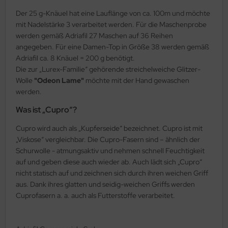
Der 25 g-Knäuel hat eine Lauflänge von ca. 100m und möchte
mit Nadelstärke 3 verarbeitet werden. Für die Maschenprobe
werden gemäß Adriafil 27 Maschen auf 36 Reihen
angegeben. Für eine Damen-Top in Größe 38 werden gemäß
Adriafil ca. 8 Knäuel = 200 g benötigt.
Die zur „Lurex-Familie“ gehörende streichelweiche Glitzer-
Wolle
"Odeon Lame"
möchte mit der Hand gewaschen
werden.
Was ist „Cupro“?
Cupro wird auch als „Kupferseide“ bezeichnet. Cupro ist mit
„Viskose“ vergleichbar. Die Cupro-Fasern sind – ähnlich der
Schurwolle - atmungsaktiv und nehmen schnell Feuchtigkeit
auf und geben diese auch wieder ab. Auch lädt sich „Cupro“
nicht statisch auf und zeichnen sich durch ihren weichen Griff
aus. Dank ihres glatten und seidig-weichen Griffs werden
Cuprofasern a. a. auch als Futterstoffe verarbeitet.