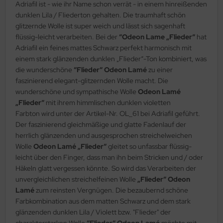
Adriafil ist - wie ihr Name schon verrät - in einem hinreißenden
dunklen Lila / Fliederton gehalten. Die traumhaft schön
glitzernde Wolle ist super weich und lässt sich sagenhaft
flüssig-leicht verarbeiten. Bei der
“Odeon Lame „Flieder“
hat
Adriafil ein feines mattes Schwarz perfekt harmonisch mit
einem stark glänzenden dunklen „Flieder“-Ton kombiniert, was
die wunderschöne
“Flieder“ Odeon Lamé
zu einer
faszinierend elegant-glitzernden Wolle macht. Die
wunderschöne und sympathische Wolle
Odeon Lamé
„Flieder“
mit ihrem himmlischen dunklen violetten
Farbton wird unter der Artikel-Nr. OL_61 bei Adriafil geführt.
Der faszinierend gleichmäßige und glatte Fadenlauf der
herrlich glänzenden und ausgesprochen streichelweichen
Wolle
Odeon Lamé „Flieder“
gleitet so unfassbar flüssig-
leicht über den Finger, dass man ihn beim Stricken und / oder
Häkeln glatt vergessen könnte. So wird das Verarbeiten der
unvergleichlichen streichelfeinen Wolle
„Flieder“ Odeon
Lamé
zum reinsten Vergnügen. Die bezaubernd schöne
Farbkombination aus dem matten Schwarz und dem stark
glänzenden dunklen Lila / Violett bzw. "Flieder" der
charakterstarken Wolle
“Flieder“ Odeon Lamé
möchte mit