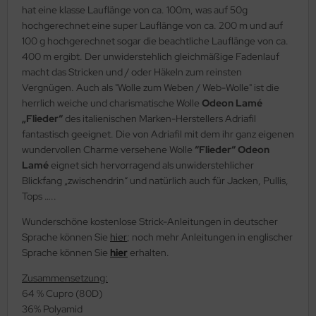
hat eine klasse Lauflänge von ca. 100m, was auf 50g
hochgerechnet eine super Lauflänge von ca. 200 m und auf
100 g hochgerechnet sogar die beachtliche Lauflänge von ca.
400 m ergibt. Der unwiderstehlich gleichmäßige Fadenlauf
macht das Stricken und / oder Häkeln zum reinsten
Vergnügen. Auch als "Wolle zum Weben / Web-Wolle" ist die
herrlich weiche und charismatische Wolle
Odeon Lamé
„Flieder“
des italienischen Marken-Herstellers Adriafil
fantastisch geeignet. Die von Adriafil mit dem ihr ganz eigenen
wundervollen Charme versehene Wolle
“Flieder“ Odeon
Lamé
eignet sich hervorragend als unwiderstehlicher
Blickfang „zwischendrin“ und natürlich auch für Jacken, Pullis,
Tops …..
Wunderschöne kostenlose Strick-Anleitungen in deutscher
Sprache können Sie
hier
; noch mehr Anleitungen in englischer
Sprache können Sie
hier
erhalten.
Zusammensetzung:
64 % Cupro (80D)
36% Polyamid