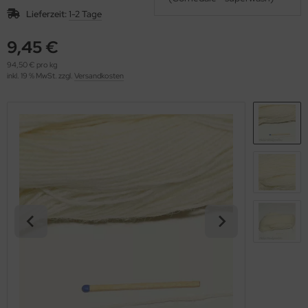
OOLADDICTS
(276)
Lieferzeit:
1-2 Tage
9,45 €
94,50 € pro kg
inkl. 19 % MwSt. zzgl.
Versandkosten