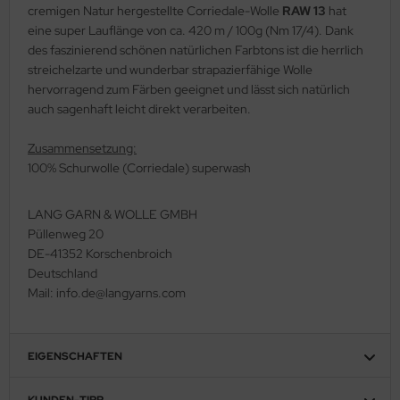
cremigen Natur hergestellte Corriedale-Wolle
RAW 13
hat
eine super Lauflänge von ca. 420 m / 100g (Nm 17/4). Dank
des faszinierend schönen natürlichen Farbtons ist die herrlich
streichelzarte und wunderbar strapazierfähige Wolle
hervorragend zum Färben geeignet und lässt sich natürlich
auch sagenhaft leicht direkt verarbeiten.
Zusammensetzung:
100% Schurwolle (Corriedale) superwash
LANG GARN & WOLLE GMBH
Püllenweg 20
DE-41352 Korschenbroich
Deutschland
Mail: info.de@langyarns.com
EIGENSCHAFTEN
KUNDEN-TIPP