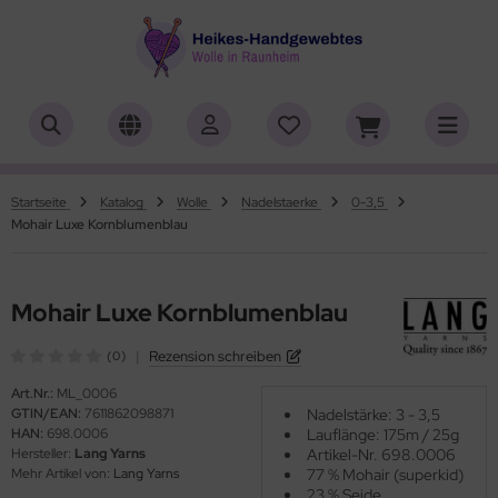
ALLES ANZEIGEN AUS HERSTELLER
ALLES ANZEIGEN AUS WOLLE
ALLES ANZEIGEN AUS WEBRAHMEN
ALLES ANZEIGEN AUS ZUBEHÖR
ALLES ANZEIGEN AUS SONDERPOSTEN
(18919)
(556)
(4762)
(150)
(7)
iafil
tikelname
ttgarn
asperlen geschliffen
trakan
(779)
(50)
(2)
(4553)
(39)
Startseite
Katalog
Wolle
Nadelstaerke
0-3,5
Mohair Luxe Kornblumenblau
rner
ilaufgarn/-Wolle
nd-Webrahmen
öpfe
ulia - Lang Yarns
(222)
(3)
(2)
(4)
(4)
tia
rbton
hiffchen/Webnadeln/Zubehör
rick- und Häkelnadeln
yle
(331)
(1)
(5196)
(416)
(18)
Mohair Luxe Kornblumenblau
ng Yarns
mplettsets
arterset
ickliesel
(6)
(1)
(1776)
(1)
|
Rezension schreiben
(0)
al
uflaenge
schwebrahmen
itschriften
(3)
(4122)
(97)
(13)
Art.Nr.:
ML_0006
GTIN/EAN:
7611862098871
Nadelstärke: 3 - 3,5
o Lana
delstaerke
bblatt / Gatterkamm
(14)
(5010)
(41)
HAN:
698.0006
Lauflänge: 175m / 25g
Hersteller:
Lang Yarns
Artikel-Nr. 698.0006
hoppel
llstränge zum Färben
brahmen Allgäuer (Schulwebrahmen)
(1361)
(33)
(8)
Mehr Artikel von:
Lang Yarns
77 % Mohair (superkid)
23 % Seide