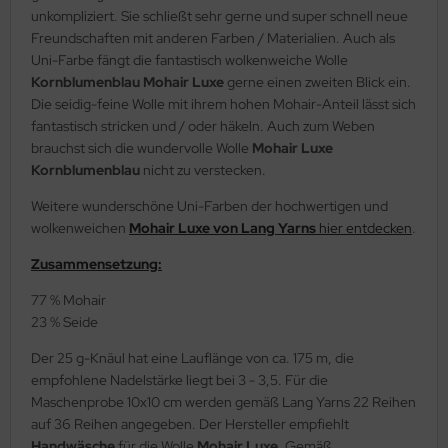
unkompliziert. Sie schließt sehr gerne und super schnell neue
Freundschaften mit anderen Farben / Materialien. Auch als
Uni-Farbe fängt die fantastisch wolkenweiche Wolle
Kornblumenblau Mohair Luxe
gerne einen zweiten Blick ein.
Die seidig-feine Wolle mit ihrem hohen Mohair-Anteil lässt sich
fantastisch stricken und / oder häkeln. Auch zum Weben
brauchst sich die wundervolle Wolle
Mohair Luxe
Kornblumenblau
nicht zu verstecken.
Weitere wunderschöne Uni-Farben der hochwertigen und
wolkenweichen
Mohair Luxe von Lang Yarns
hier entdecken
.
Zusammensetzung:
77 % Mohair
23 % Seide
Der 25 g-Knäul hat eine Lauflänge von ca. 175 m, die
empfohlene Nadelstärke liegt bei 3 - 3,5. Für die
Maschenprobe 10x10 cm werden gemäß Lang Yarns 22 Reihen
auf 36 Reihen angegeben. Der Hersteller empfiehlt
Handwäsche
für die Wolle
Mohair Luxe
. Gemäß