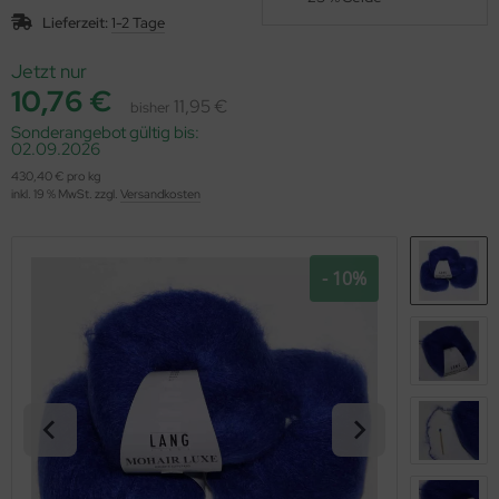
OOLADDICTS
(276)
Lieferzeit:
1-2 Tage
Jetzt nur
10,76 €
11,95 €
bisher
Sonderangebot gültig bis:
02.09.2026
430,40 € pro kg
inkl. 19 % MwSt. zzgl.
Versandkosten
- 10%