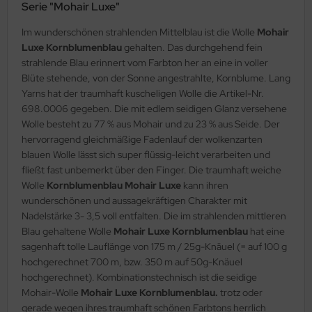
Serie "Mohair Luxe"
Im wunderschönen strahlenden Mittelblau ist die Wolle
Mohair
Luxe Kornblumenblau
gehalten. Das durchgehend fein
strahlende Blau erinnert vom Farbton her an eine in voller
Blüte stehende, von der Sonne angestrahlte, Kornblume. Lang
Yarns hat der traumhaft kuscheligen Wolle die Artikel-Nr.
698.0006 gegeben. Die mit edlem seidigen Glanz versehene
Wolle besteht zu 77 % aus Mohair und zu 23 % aus Seide. Der
hervorragend gleichmäßige Fadenlauf der wolkenzarten
blauen Wolle lässt sich super flüssig-leicht verarbeiten und
fließt fast unbemerkt über den Finger. Die traumhaft weiche
Wolle
Kornblumenblau Mohair Luxe
kann ihren
wunderschönen und aussagekräftigen Charakter mit
Nadelstärke 3- 3,5 voll entfalten. Die im strahlenden mittleren
Blau gehaltene Wolle
Mohair Luxe Kornblumenblau
hat eine
sagenhaft tolle Lauflänge von 175 m / 25g-Knäuel (= auf 100 g
hochgerechnet 700 m, bzw. 350 m auf 50g-Knäuel
hochgerechnet). Kombinationstechnisch ist die seidige
Mohair-Wolle
Mohair Luxe Kornblumenblau.
trotz oder
gerade wegen ihres traumhaft schönen Farbtons herrlich