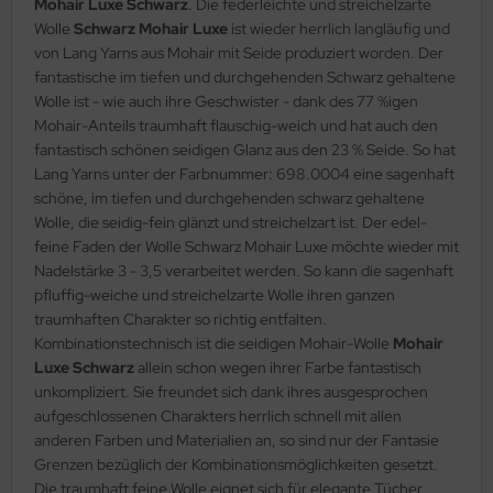
Mohair Luxe Schwarz
. Die federleichte und streichelzarte
Wolle
Schwarz Mohair Luxe
ist wieder herrlich langläufig und
von Lang Yarns aus Mohair mit Seide produziert worden. Der
fantastische im tiefen und durchgehenden Schwarz gehaltene
Wolle ist - wie auch ihre Geschwister - dank des 77 %igen
Mohair-Anteils traumhaft flauschig-weich und hat auch den
fantastisch schönen seidigen Glanz aus den 23 % Seide. So hat
Lang Yarns unter der Farbnummer: 698.0004 eine sagenhaft
schöne, im tiefen und durchgehenden schwarz gehaltene
Wolle, die seidig-fein glänzt und streichelzart ist. Der edel-
feine Faden der Wolle Schwarz Mohair Luxe möchte wieder mit
Nadelstärke 3 - 3,5 verarbeitet werden. So kann die sagenhaft
pfluffig-weiche und streichelzarte Wolle ihren ganzen
traumhaften Charakter so richtig entfalten.
Kombinationstechnisch ist die seidigen Mohair-Wolle
Mohair
Luxe Schwarz
allein schon wegen ihrer Farbe fantastisch
unkompliziert. Sie freundet sich dank ihres ausgesprochen
aufgeschlossenen Charakters herrlich schnell mit allen
anderen Farben und Materialien an, so sind nur der Fantasie
Grenzen bezüglich der Kombinationsmöglichkeiten gesetzt.
Die traumhaft feine Wolle eignet sich für elegante Tücher,