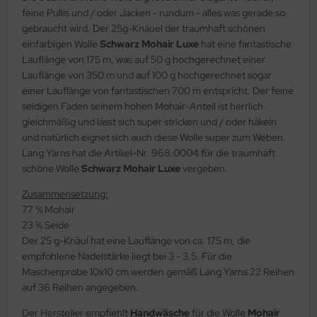
feine Pullis und / oder Jacken - rundum - alles was gerade so
gebraucht wird. Der 25g-Knäuel der traumhaft schönen
einfarbigen Wolle
Schwarz Mohair Luxe
hat eine fantastische
Lauflänge von 175 m, was auf 50 g hochgerechnet einer
Lauflänge von 350 m und auf 100 g hochgerechnet sogar
einer Lauflänge von fantastischen 700 m entspricht. Der feine
seidigen Faden seinem hohen Mohair-Anteil ist herrlich
gleichmäßig und lässt sich super stricken und / oder häkeln
und natürlich eignet sich auch diese Wolle super zum Weben.
Lang Yarns hat die Artikel-Nr. 968.0004 für die traumhaft
schöne Wolle
Schwarz Mohair Luxe
vergeben.
Zusammensetzung:
77 % Mohair
23 % Seide
Der 25 g-Knäul hat eine Lauflänge von ca. 175 m, die
empfohlene Nadelstärke liegt bei 3 - 3,5. Für die
Maschenprobe 10x10 cm werden gemäß Lang Yarns 22 Reihen
auf 36 Reihen angegeben.
Der Hersteller empfiehlt
Handwäsche
für die Wolle
Mohair