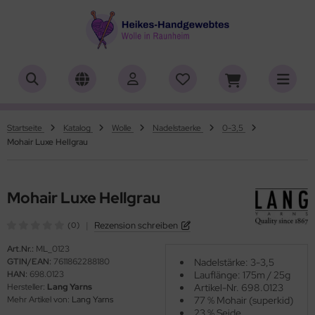
ALLES ANZEIGEN AUS HERSTELLER
ALLES ANZEIGEN AUS WOLLE
ALLES ANZEIGEN AUS WEBRAHMEN
ALLES ANZEIGEN AUS ZUBEHÖR
ALLES ANZEIGEN AUS SONDERPOSTEN
(18898)
(556)
(4752)
(150)
(7)
iafil
tikelname
ttgarn
asperlen geschliffen
trakan
(779)
(50)
(2)
(4548)
(39)
Startseite
Katalog
Wolle
Nadelstaerke
0-3,5
Mohair Luxe Hellgrau
rner
rbton
nd-Webrahmen
öpfe
ulia - Lang Yarns
(222)
(3)
(5191)
(2)
(4)
tia
mplettsets
hiffchen/Webnadeln/Zubehör
rick- und Häkelnadeln
yle
(331)
(1)
(1)
(416)
(18)
Mohair Luxe Hellgrau
ng Yarns
uflaenge
arterset
ickliesel
(6)
(1)
(1768)
(4117)
|
Rezension schreiben
(0)
al
delstaerke
schwebrahmen
itschriften
(3)
(97)
(5008)
(13)
Art.Nr.:
ML_0123
GTIN/EAN:
7611862288180
Nadelstärke: 3-3,5
o Lana
llstränge zum Färben
bblatt / Gatterkamm
(14)
(41)
(33)
HAN:
698.0123
Lauflänge: 175m / 25g
Hersteller:
Lang Yarns
Artikel-Nr. 698.0123
hoppel
brahmen Allgäuer (Schulwebrahmen)
(1359)
(8)
Mehr Artikel von:
Lang Yarns
77 % Mohair (superkid)
23 % Seide