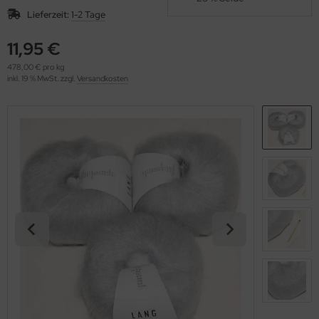
OOLADDICTS
(276)
Lieferzeit:
1-2 Tage
11,95 €
478,00 € pro kg
inkl. 19 % MwSt. zzgl.
Versandkosten