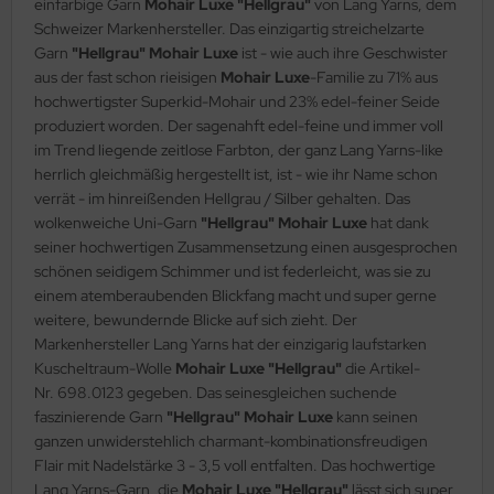
einfarbige Garn
Mohair Luxe "Hellgrau"
von Lang Yarns, dem
Schweizer Markenhersteller. Das einzigartig streichelzarte
Garn
"Hellgrau" Mohair Luxe
ist - wie auch ihre Geschwister
aus der fast schon rieisigen
Mohair Luxe
-Familie zu 71% aus
hochwertigster Superkid-Mohair und 23% edel-feiner Seide
produziert worden. Der sagenahft edel-feine und immer voll
im Trend liegende zeitlose Farbton, der ganz Lang Yarns-like
herrlich gleichmäßig hergestellt ist, ist - wie ihr Name schon
verrät - im hinreißenden Hellgrau / Silber gehalten. Das
wolkenweiche Uni-Garn
"Hellgrau" Mohair Luxe
hat dank
seiner hochwertigen Zusammensetzung einen ausgesprochen
schönen seidigem Schimmer und ist federleicht, was sie zu
einem atemberaubenden Blickfang macht und super gerne
weitere, bewundernde Blicke auf sich zieht. Der
Markenhersteller Lang Yarns hat der einzigarig laufstarken
Kuscheltraum-Wolle
Mohair Luxe "Hellgrau"
die Artikel-
Nr. 698.0123 gegeben. Das seinesgleichen suchende
faszinierende Garn
"Hellgrau" Mohair Luxe
kann seinen
ganzen unwiderstehlich charmant-kombinationsfreudigen
Flair mit Nadelstärke 3 - 3,5 voll entfalten. Das hochwertige
Lang Yarns-Garn, die
Mohair Luxe "Hellgrau"
lässt sich super