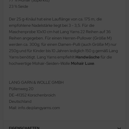
23 % Seide
Der 25 g-Knäul hat eine Lauflänge von ca. 175 m, die
empfohlene Nadelstärke liegt bei 3 - 3,5. Für die
Maschenprobe 10x10 cm hat Lang Yarns 22 Reihen auf 36
Reihen angegeben. Für einen Herren-Pullover (Größe M)
werden ca. 300g; für einen Damen-Pulli (auch Größe M) nur
250g und für Kinder bis 10 Jahren lediglich 150 g gemäß Lang
Yarns benötigt. Lang Yarns empfiehlt
Handwäsche
für die
hochwertige Mohair-Seiden-Wolle
Mohair Luxe
.
LANG GARN & WOLLE GMBH
Püllenweg 20
DE-41352 Korschenbroich
Deutschland
Mail: info.de@langyarns.com
EIGENSCHAFTEN