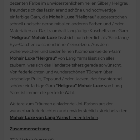
dezenten Farbe im unwiderstehlichem hellen Silber / Hellgrau,
freundet sich das faszinierend schöne und hochwertige
einfarbige Garn, die
Mohair Luxe "Hellgrau"
ausgesprochen
schnell und sehr gerne mit allen anderen Farben und / oder
Materialien an. Das traumhaft langläufige Kuscheltraum-Garn
"Hellgrau" Mohair Luxe
lässt sich auch herrlich als "Blickfang /
Eye-Catcher zwischendrinnen" einsetzen. Aus dem
wolkenweichen und seidenfeinen Kidmohair-Seiden-Garn
Mohair Luxe "Hellgrau"
von Lang Yarns lässt sich alles
zaubern, was sich das Handarbeitsherz gerade so wünscht.
Von federleichten und wunderschönen Tüchern über
kuschelige Pullis, Tops und / oder Jacken, das faszinierend
schöne einfarbige Garn
"Hellgrau" Mohair Luxe
von Lang
Yarns ist immer die perfekte Wahl.
Weitere zum Träumen einladende Uni-Farben aus der
wunderbar federleichten und unwiderstehlich streichelzarten
Mohair Luxe von Lang Yarns
hier entdecken
.
Zusammensetzung:
77 % Mohair (superkid)