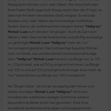
flüssig leicht stricken und / oder häkeln. Der traumhaft edel-
feine Faden fließt sagenhaft flüssig-leicht über den Finger, so
dass man ihn beim Verarbeiten (fast) vergisst. So wird das
Stricken und / oder Häkeln des hochwertigen KidMohair-
Seiden-Garns, der wolkenweichen elegant-feinen
"Hellgrau"
Mohair Luxe
zum reinsten Vergnügen. Auch als Garn zum
Weben / Web-Garn ist die federleichte und pfluffig-kuschelige
uni gefertigte
Mohair Luxe "Hellgrau"
mehr als "nur"
hervorragend geeignet. Das hochwertige Superkid-Mohair-
Garn mit Seide, das unwiderstehlich kombinationsfreudige
Garn
"Hellgrau" Mohair Luxe
hat eine Lauflänge von ca. 175
m / 25g-Knäuel, was auf 50 g umgerechnet einer Lauflänge
von 350 m und auf 100 g hochgerechnet sogar einer mehr als
"nur" beachtlichen Lauflänge von 700 m entspricht.
Als "Singel-Farbe", ist mit der einzigartig edel-feinen und
zeitlos-trendigen
Mohair Luxe "Hellgrau"
mit ihrem
hinreißenden edelfeinen-seidigen Schimmer weitere
bewundernde Blicke schon fast garantiert. Dank ihrer
wunderbar kombinationsfreudigen und ausgesprochen