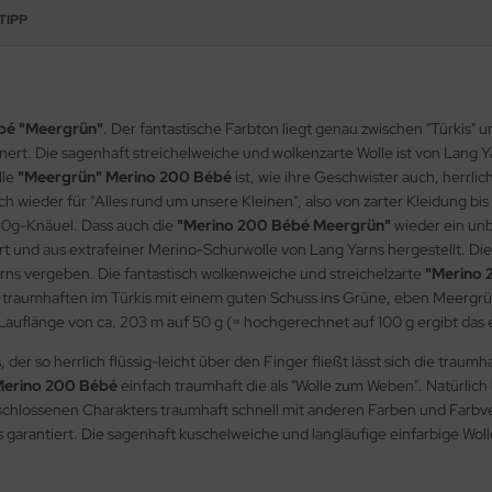
TIPP
bé "Meergrün"
. Der fantastische Farbton liegt genau zwischen "Türkis"
ert. Die sagenhaft streichelweiche und wolkenzarte Wolle ist von Lang Y
lle
"Meergrün" Merino 200 Bébé
ist, wie ihre Geschwister auch, herrlic
h wieder für "Alles rund um unsere Kleinen", also von zarter Kleidung bis
50g-Knäuel. Dass auch die
"Merino 200 Bébé Meergrün"
wieder ein unb
rt und aus extrafeiner Merino-Schurwolle von Lang Yarns hergestellt. Die
ns vergeben. Die fantastisch wolkenweiche und streichelzarte
"Merino 
t traumhaften im Türkis mit einem guten Schuss ins Grüne, eben Meergrü
 Lauflänge von ca. 203 m auf 50 g (= hochgerechnet auf 100 g ergibt das
r so herrlich flüssig-leicht über den Finger fließt lässt sich die traumh
Merino 200 Bébé
einfach traumhaft die als "Wolle zum Weben". Natürlich 
eschlossenen Charakters traumhaft schnell mit anderen Farben und Farbve
arantiert. Die sagenhaft kuschelweiche und langläufige einfarbige Wol