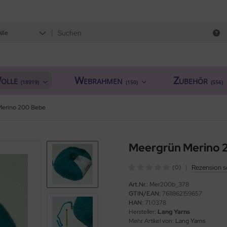
Alle
olle
Webrahmen
Zubehör
(18919)
(150)
(556)
Merino 200 Bebe
Meergrün Merino 
|
Rezension s
(0)
Art.Nr.:
Mer200b_378
GTIN/EAN:
7611862159657
HAN:
71.0378
Hersteller:
Lang Yarns
Mehr Artikel von:
Lang Yarns