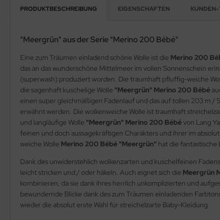
PRODUKTBESCHREIBUNG
EIGENSCHAFTEN
KUNDEN-
"Meergrün" aus der Serie "Merino 200 Bébé"
Eine zum Träumen einladend schöne Wolle ist die
Merino 200 Bé
das an das wunderschöne Mittelmeer im vollen Sonnenschein erinn
(superwash) produziert worden. Die traumhaft pfluffig-weiche Wo
die sagenhaft kuschelige Wolle
"Meergrün" Merino 200 Bébé
auc
einen super gleichmäßigen Fadenlauf und das auf tollen 203 m / 
erwähnt werden. Die wolkenweiche Wolle ist traumhaft streichelza
und langläufige Wolle
"Meergrün" Merino 200 Bébé
von Lang Yar
feinen und doch aussagekräftigen Charakters und ihrer im absolu
weiche Wolle
Merino 200 Bébé "Meergrün"
hat die fantastische
Dank des unwiderstehlich wolkenzarten und kuschelfeinen Fadens, de
leicht stricken und / oder häkeln. Auch eignet sich die
Meergrün 
kombinieren, da sie dank ihres herrlich unkomplizierten und aufg
bewundernde Blicke dank des zum Träumen einladenden Farbtons g
wieder die absolut erste Wahl für streichelzarte Baby-Kleidung