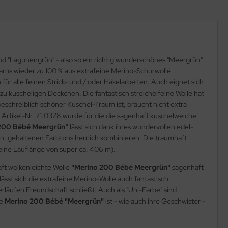
 und "Lagunengrün" - also so ein richtig wunderschönes "Meergrün"
arns wieder zu 100 % aus extrafeine Merino-Schurwolle
h für alle feinen Strick- und / oder Häkelarbeiten. Auch eignet sich
 zu kuscheligen Deckchen. Die fantastisch streichelfeine Wolle hat
eschreiblich schöner Kuschel-Traum ist, braucht nicht extra
 Artikel-Nr. 71.0378 wurde für die die sagenhaft kuschelweiche
200 Bébé Meergrün"
lässt sich dank ihres wundervollen edel-
n, gehaltenen Farbtons herrlich kombinieren. Die traumhaft
 eine Lauflänge von super ca. 406 m).
aft wolkenleichte Wolle
"Merino 200 Bébé Meergrün"
sagenhaft
lässt sich die extrafeine Merino-Wolle auch fantastisch
rläufen Freundschaft schließt. Auch als "Uni-Farbe" sind
le
Merino 200 Bébé "Meergrün"
ist - wie auch ihre Geschwister -