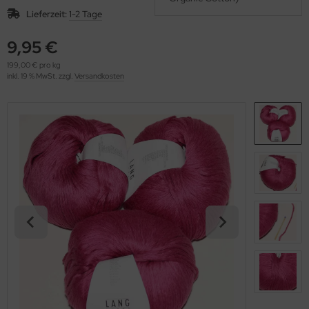
OOLADDICTS
(276)
Lieferzeit:
1-2 Tage
9,95 €
199,00 € pro kg
inkl. 19 % MwSt. zzgl.
Versandkosten