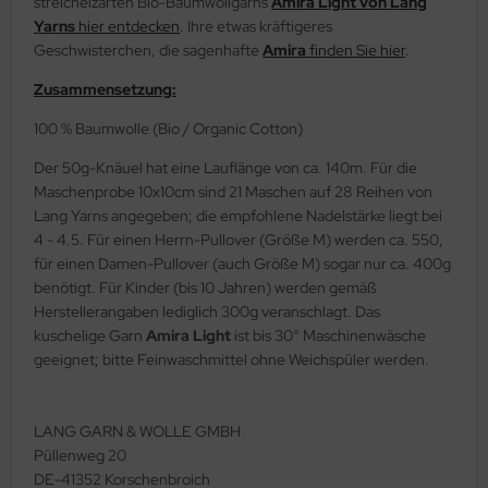
streichelzarten Bio-Baumwollgarns
Amira Light von Lang
Yarns
hier entdecken
. Ihre etwas kräftigeres
Geschwisterchen, die sagenhafte
Amira
finden Sie hier
.
Zusammensetzung:
100 % Baumwolle (Bio / Organic Cotton)
Der 50g-Knäuel hat eine Lauflänge von ca. 140m. Für die
Maschenprobe 10x10cm sind 21 Maschen auf 28 Reihen von
Lang Yarns angegeben; die empfohlene Nadelstärke liegt bei
4 - 4.5. Für einen Herrn-Pullover (Größe M) werden ca. 550,
für einen Damen-Pullover (auch Größe M) sogar nur ca. 400g
benötigt. Für Kinder (bis 10 Jahren) werden gemäß
Herstellerangaben lediglich 300g veranschlagt. Das
kuschelige Garn
Amira Light
ist bis 30° Maschinenwäsche
geeignet; bitte Feinwaschmittel ohne Weichspüler werden.
LANG GARN & WOLLE GMBH
Püllenweg 20
DE-41352 Korschenbroich