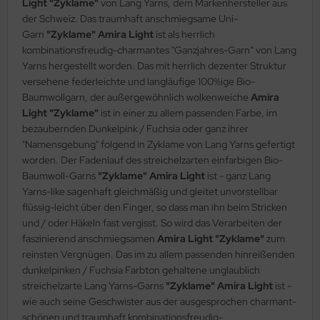
Light "Zyklame"
von Lang Yarns, dem Markenhersteller aus
der Schweiz. Das traumhaft anschmiegsame Uni-
Garn
"Zyklame" Amira Light
ist als herrlich
kombinationsfreudig-charmantes "Ganzjahres-Garn“ von Lang
Yarns hergestellt worden. Das mit herrlich dezenter Struktur
versehene federleichte und langläufige 100%ige Bio-
Baumwollgarn, der außergewöhnlich wolkenweiche
Amira
Light "Zyklame"
ist in einer zu allem passenden Farbe, im
bezaubernden Dunkelpink / Fuchsia oder ganz ihrer
"Namensgebung" folgend in Zyklame von Lang Yarns gefertigt
worden. Der Fadenlauf des streichelzarten einfarbigen Bio-
Baumwoll-Garns
"Zyklame"
Amira Light
ist - ganz Lang
Yarns-like sagenhaft gleichmäßig und gleitet unvorstellbar
flüssig-leicht über den Finger, so dass man ihn beim Stricken
und / oder Häkeln fast vergisst. So wird das Verarbeiten der
faszinierend anschmiegsamen
Amira Light "Zyklame"
zum
reinsten Vergnügen. Das im zu allem passenden hinreißenden
dunkelpinken / Fuchsia Farbton gehaltene unglaublich
streichelzarte Lang Yarns-Garns
"Zyklame" Amira Light
ist -
wie auch seine Geschwister aus der ausgesprochen charmant-
schönen und traumhaft kombinationsfreudig-