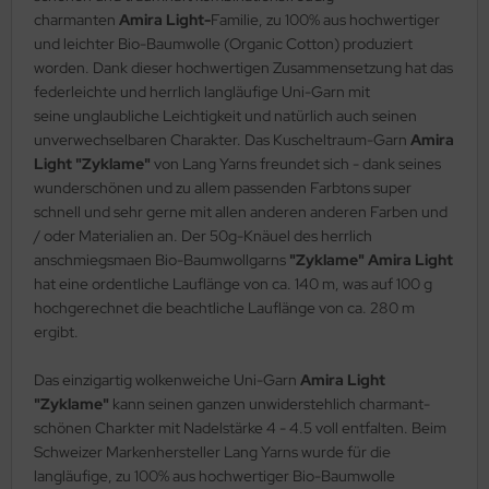
charmanten
Amira Light-
Familie, zu 100% aus hochwertiger
und leichter Bio-Baumwolle (Organic Cotton) produziert
worden. Dank dieser hochwertigen Zusammensetzung hat das
federleichte und herrlich langläufige Uni-Garn mit
seine unglaubliche Leichtigkeit und natürlich auch seinen
unverwechselbaren Charakter. Das Kuscheltraum-Garn
Amira
Light "Zyklame"
von Lang Yarns freundet sich - dank seines
wunderschönen und zu allem passenden Farbtons super
schnell und sehr gerne mit allen anderen anderen Farben und
/ oder Materialien an. Der 50g-Knäuel des herrlich
anschmiegsmaen Bio-Baumwollgarns
"Zyklame"
Amira Light
hat eine ordentliche Lauflänge von ca. 140 m, was auf 100 g
hochgerechnet die beachtliche Lauflänge von ca. 280 m
ergibt.
Das einzigartig wolkenweiche Uni-Garn
Amira Light
"Zyklame"
kann seinen ganzen unwiderstehlich charmant-
schönen Charkter mit Nadelstärke 4 - 4.5 voll entfalten. Beim
Schweizer Markenhersteller Lang Yarns wurde für die
langläufige, zu 100% aus hochwertiger Bio-Baumwolle