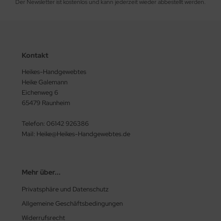
Der Newsletter ist kostenlos und kann jederzeit wieder abbestellt werden.
Kontakt
Heikes-Handgewebtes
Heike Galemann
Eichenweg 6
65479 Raunheim
Telefon: 06142 926386
Mail: Heike@Heikes-Handgewebtes.de
Mehr über...
Privatsphäre und Datenschutz
Allgemeine Geschäftsbedingungen
Widerrufsrecht