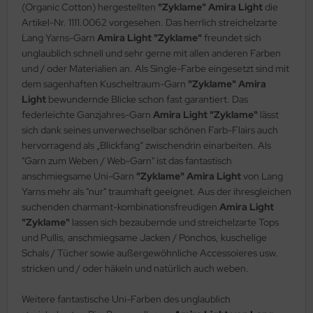
(Organic Cotton) hergestellten
"Zyklame"
Amira Light
die
Artikel-Nr. 1111.0062 vorgesehen. Das herrlich streichelzarte
Lang Yarns-Garn
Amira Light "Zyklame"
freundet sich
unglaublich schnell und sehr gerne mit allen anderen Farben
und / oder Materialien an. Als Single-Farbe eingesetzt sind mit
dem sagenhaften Kuscheltraum-Garn
"Zyklame"
Amira
Light
bewundernde Blicke schon fast garantiert. Das
federleichte Ganzjahres-Garn
Amira Light "Zyklame"
lässt
sich dank seines unverwechselbar schönen Farb-Flairs auch
hervorragend als „Blickfang“ zwischendrin einarbeiten. Als
"Garn zum Weben / Web-Garn" ist das fantastisch
anschmiegsame Uni-Garn
"Zyklame"
Amira Light
von Lang
Yarns mehr als "nur" traumhaft geeignet. Aus der ihresgleichen
suchenden charmant-kombinationsfreudigen
Amira Light
"Zyklame"
lassen sich bezaubernde und streichelzarte Tops
und Pullis, anschmiegsame Jacken / Ponchos, kuschelige
Schals / Tücher sowie außergewöhnliche Accessoieres usw.
stricken und / oder häkeln und natürlich auch weben.
Weitere fantastische Uni-Farben des unglaublich