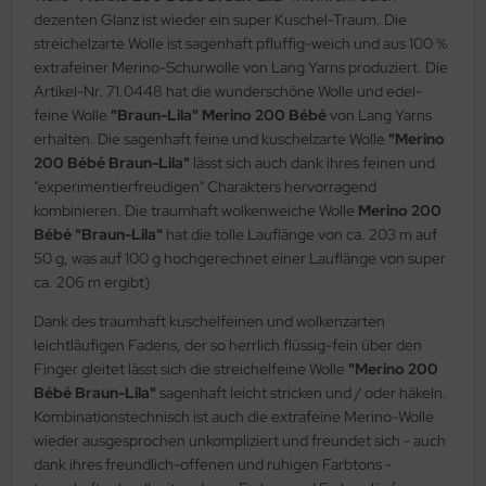
dezenten Glanz ist wieder ein super Kuschel-Traum. Die
streichelzarte Wolle ist sagenhaft pfluffig-weich und aus 100 %
extrafeiner Merino-Schurwolle von Lang Yarns produziert. Die
Artikel-Nr. 71.0448 hat die wunderschöne Wolle und edel-
feine Wolle
"Braun-Lila" Merino 200 Bébé
von Lang Yarns
erhalten. Die sagenhaft feine und kuschelzarte Wolle
"Merino
200 Bébé Braun-Lila"
lässt sich auch dank ihres feinen und
"experimentierfreudigen" Charakters hervorragend
kombinieren. Die traumhaft wolkenweiche Wolle
Merino 200
Bébé "Braun-Lila"
hat die tolle Lauflänge von ca. 203 m auf
50 g, was auf 100 g hochgerechnet einer Lauflänge von super
ca. 206 m ergibt)
Dank des traumhaft kuschelfeinen und wolkenzarten
leichtläufigen Fadens, der so herrlich flüssig-fein über den
Finger gleitet lässt sich die streichelfeine Wolle
"Merino 200
Bébé Braun-Lila"
sagenhaft leicht stricken und / oder häkeln.
Kombinationstechnisch ist auch die extrafeine Merino-Wolle
wieder ausgesprochen unkompliziert und freundet sich - auch
dank ihres freundlich-offenen und ruhigen Farbtons -