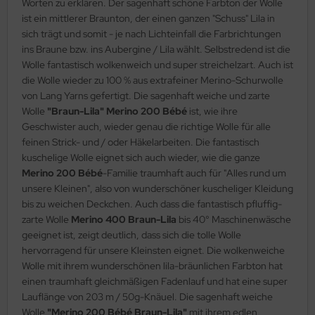
Worten zu erklären. Der sagenhaft schöne Farbton der Wolle
ist ein mittlerer Braunton, der einen ganzen "Schuss" Lila in
sich trägt und somit - je nach Lichteinfall die Farbrichtungen
ins Braune bzw. ins Aubergine / Lila wählt. Selbstredend ist die
Wolle fantastisch wolkenweich und super streichelzart. Auch ist
die Wolle wieder zu 100 % aus extrafeiner Merino-Schurwolle
von Lang Yarns gefertigt. Die sagenhaft weiche und zarte
Wolle
"Braun-Lila" Merino 200 Bébé
ist, wie ihre
Geschwister auch, wieder genau die richtige Wolle für alle
feinen Strick- und / oder Häkelarbeiten. Die fantastisch
kuschelige Wolle eignet sich auch wieder, wie die ganze
Merino 200 Bébé
-Familie traumhaft auch für "Alles rund um
unsere Kleinen", also von wunderschöner kuscheliger Kleidung
bis zu weichen Deckchen. Auch dass die fantastisch pfluffig-
zarte Wolle
Merino 400 Braun-Lila
bis 40° Maschinenwäsche
geeignet ist, zeigt deutlich, dass sich die tolle Wolle
hervorragend für unsere Kleinsten eignet. Die wolkenweiche
Wolle mit ihrem wunderschönen lila-bräunlichen Farbton hat
einen traumhaft gleichmäßigen Fadenlauf und hat eine super
Lauflänge von 203 m / 50g-Knäuel. Die sagenhaft weiche
Wolle
"Merino 200 Bébé Braun-Lila"
mit ihrem edlen