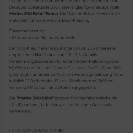
traumhaft schnell mit anderen Farben und Farbverläufen an.
Die super wolkenzarte und klasse langläufige einarbige Wolle
Merino 200 Bébé "Braun-Lila"
ist natürlich auch wieder die
erste Wahl für wolkenweiche Baby-Kleidung
Zusammensetzung:
100 % extrafeine Merino-Schurwolle
Der 50 g-Knäul hat eine Lauflänge von ca. 206 m bei einer
empfohlenen Nadelstärke von 2,5 - 3,5. Gemäß
Herstellerangabe werden für einen Herren-Pullover (Größe
M) 650 g und für einen Damen-Pulli (auch Größe M) nur 500
g benötigt. Für Kinder bis 4 Jahren werden gemäß Lang Yarns
lediglich 200 g benötigt. Für die Maschenprobe 10x10 cm
werden 28 Maschen mit 32 Reihen angegeben.
Die
"Merino 200 Bébé"
ist sogar für Maschinenwäsche bis
40° (1) geeignet; bitte Feinwaschmittel ohne Weichspüler
verwenden.
LANG GARN & WOLLE GMBH