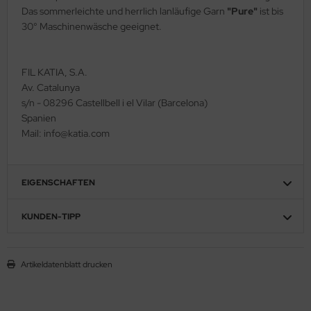
Das sommerleichte und herrlich lanläufige Garn
"Pure"
ist bis
30° Maschinenwäsche geeignet.
FIL KATIA, S.A.
Av. Catalunya
s/n - 08296 Castellbell i el Vilar (Barcelona)
Spanien
Mail: info@katia.com
EIGENSCHAFTEN
KUNDEN-TIPP
Artikeldatenblatt drucken