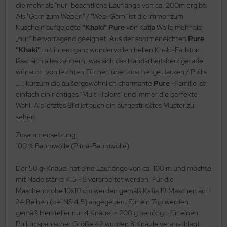
die mehr als "nur" beachtliche Lauflänge von ca. 200m ergibt.
Als "Garn zum Weben" / "Web-Garn" ist die immer zum
Kuscheln aufgelegte
"Khaki" Pure
von Katia Wolle mehr als
„nur“ hervorragend geeignet. Aus der sommerleichten
Pure
"Khaki"
mit ihrem ganz wundervollen hellen Khaki-Farbton
lässt sich alles zaubern, was sich das Handarbeitsherz gerade
wünscht, von leichten Tücher, über kuschelige Jacken / Pullis
….; kurzum die außergewöhnlich charmante
Pure
-Familie ist
einfach ein richtiges "Multi-Talent" und immer die perfekte
Wahl. Als letztes Bild ist auch ein aufgestricktes Muster zu
sehen.
Zusammensetzung:
100 % Baumwolle (Pima-Baumwolle)
Der 50 g-Knäuel hat eine Lauflänge von ca. 100 m und möchte
mit Nadelstärke 4.5 - 5 verarbeitet werden. Für die
Maschenprobe 10x10 cm werden gemäß Katia 19 Maschen auf
24 Reihen (bei NS 4.5) angegeben. Für ein Top werden
gemäß Hersteller nur 4 Knäuel = 200 g benötigt; für einen
Pulli in spanischer Größe 42 wurden 8 Knäule veranschlagt.