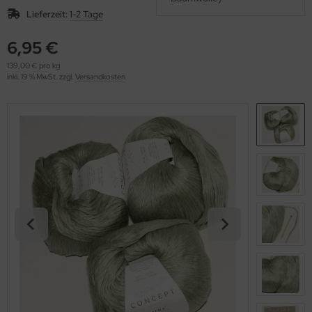
OOLADDICTS
(276)
Lieferzeit:
1-2 Tage
6,95 €
139,00 € pro kg
inkl. 19 % MwSt. zzgl.
Versandkosten