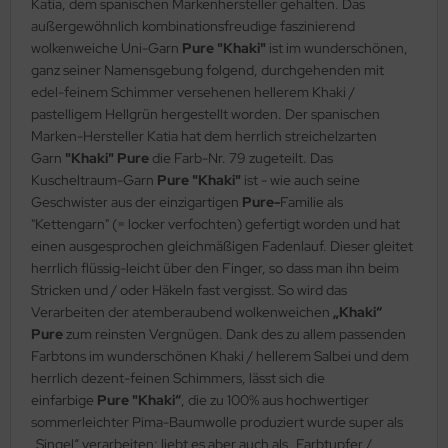
Katia, dem spanischen Markenhersteller gehalten. Das
außergewöhnlich kombinationsfreudige faszinierend
wolkenweiche Uni-Garn
Pure "Khaki"
ist im wunderschönen,
ganz seiner Namensgebung folgend, durchgehenden mit
edel-feinem Schimmer versehenen hellerem Khaki /
pastelligem Hellgrün hergestellt worden. Der spanischen
Marken-Hersteller Katia hat dem herrlich streichelzarten
Garn
"Khaki" Pure
die Farb-Nr. 79 zugeteilt. Das
Kuscheltraum-Garn
Pure "Khaki"
ist - wie auch seine
Geschwister aus der einzigartigen
Pure-
Familie als
"Kettengarn" (= locker verfochten) gefertigt worden und hat
einen ausgesprochen gleichmäßigen Fadenlauf. Dieser gleitet
herrlich flüssig-leicht über den Finger, so dass man ihn beim
Stricken und / oder Häkeln fast vergisst. So wird das
Verarbeiten der atemberaubend wolkenweichen
„Khaki“
Pure
zum reinsten Vergnügen. Dank des zu allem passenden
Farbtons im wunderschönen Khaki / hellerem Salbei und dem
herrlich dezent-feinen Schimmers, lässt sich die
einfarbige
Pure "Khaki“
, die zu 100% aus hochwertiger
sommerleichter Pima-Baumwolle produziert wurde super als
„Singel“ verarbeiten; liebt es aber auch als „Farbtupfer /