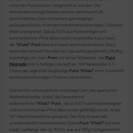
ruhender Pol zwischen“ eingesetzt zu werden. Die
Kombinationsmöglichkeiten sind bei dem traumhaft
streichelzarten Garn mit seinem ganz eigenen
außergewöhnlich charmant-kombinationsfreudigen Charakter
(fast) unbegrenzt. Das zu 100% aus hochwertiger und
sommerleichter Pima-Baumwolle hergestellte Katia-Garn,
die
"Khaki" Pure
lässt sich super leicht kombinieren. Ganz
besonders schnell freundet sich das außergewöhnlich pfluffig-
kuschelige Uni-Garn
Pure
mit seiner Schwester, der
Pure
Dégradé
(mit 3-farbigen Verlauf) an. Mit Nadelstärke 4.5-
5 kann die sagenhaft langläufige
Pure "Khaki"
ihren traumhaft
kombinationsfreudigen Charme voll entfalten.
Das herrlich unkomplizierte einfarbige Garn des spanischen
Markenhersteller „Katia“, die bezaubernd
wolkenweiche
"Khaki" Pure
, die zu 100 % aus hochwertigster
und sommerleichter Pima-Baumwolle gefertigt wurde, ist bis
30° Maschinenwäsche geeignet. Der 50g-Knäuel des
unwiderstehlich streichelzarten Garns
Pure "Khaki"
hat eine
super Lauflänge von ca. 100 m, was auf 100g hochgerechnet