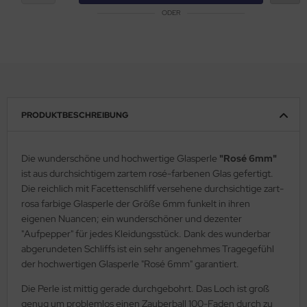
ODER
PRODUKTBESCHREIBUNG
Die wunderschöne und hochwertige Glasperle
"Rosé 6mm"
ist aus durchsichtigem zartem rosé-farbenen Glas gefertigt.
Die reichlich mit Facettenschliff versehene durchsichtige zart-
rosa farbige Glasperle der Größe 6mm funkelt in ihren
eigenen Nuancen; ein wunderschöner und dezenter
"Aufpepper" für jedes Kleidungsstück. Dank des wunderbar
abgerundeten Schliffs ist ein sehr angenehmes Tragegefühl
der hochwertigen Glasperle "Rosé 6mm" garantiert.
Die Perle ist mittig gerade durchgebohrt. Das Loch ist groß
genug um problemlos einen Zauberball 100-Faden durch zu