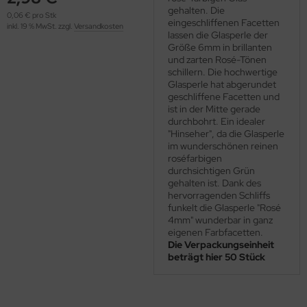
OOLADDICTS
gehalten. Die
(276)
0,06 € pro Stk
eingeschliffenen Facetten
inkl. 19 % MwSt. zzgl.
Versandkosten
lassen die Glasperle der
Größe 6mm in brillanten
und zarten Rosé-Tönen
schillern. Die hochwertige
Glasperle hat abgerundet
geschliffene Facetten und
ist in der Mitte gerade
durchbohrt. Ein idealer
"Hinseher", da die Glasperle
im wunderschönen reinen
roséfarbigen
durchsichtigen Grün
gehalten ist. Dank des
hervorragenden Schliffs
funkelt die Glasperle "Rosé
4mm" wunderbar in ganz
eigenen Farbfacetten.
Die Verpackungseinheit
beträgt hier 50 Stück