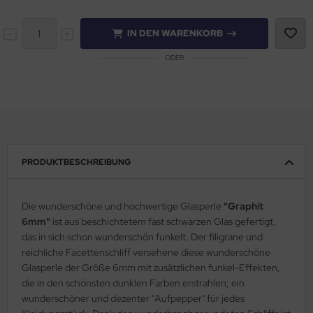
IN DEN WARENKORB
ODER
PRODUKTBESCHREIBUNG
Die wunderschöne und hochwertige Glasperle
"Graphit
6mm"
ist aus beschichtetem fast schwarzen Glas gefertigt,
das in sich schon wunderschön funkelt. Der filigrane und
reichliche Facettenschliff versehene diese wunderschöne
Glasperle der Größe 6mm mit zusätzlichen funkel-Effekten,
die in den schönsten dunklen Farben erstrahlen; ein
wunderschöner und dezenter "Aufpepper" für jedes