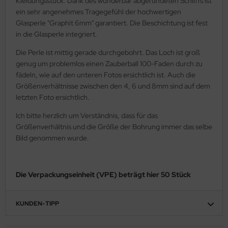
Kleidungsstück. Dank des wunderbar abgerundeten Schliffs ist
ein sehr angenehmes Tragegefühl der hochwertigen
Glasperle "Graphit 6mm" garantiert. Die Beschichtung ist fest
in die Glasperle integriert.
Die Perle ist mittig gerade durchgebohrt. Das Loch ist groß
genug um problemlos einen Zauberball 100-Faden durch zu
fädeln, wie auf den unteren Fotos ersichtlich ist. Auch die
Größenverhältnisse zwischen den 4, 6 und 8mm sind auf dem
letzten Foto ersichtlich.
Ich bitte herzlich um Verständnis, dass für das
Größenverhältnis und die Größe der Bohrung immer das selbe
Bild genommen wurde.
Die Verpackungseinheit (VPE) beträgt hier 50 Stück
KUNDEN-TIPP