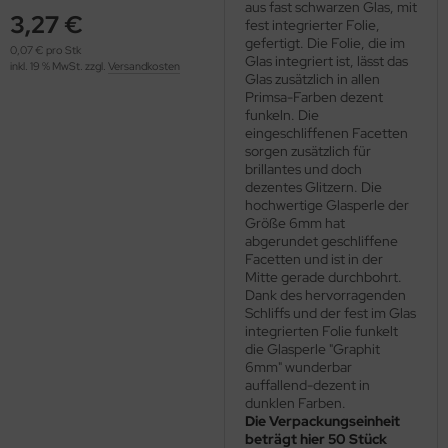
aus fast schwarzen Glas, mit
OOLADDICTS
(276)
3,27 €
fest integrierter Folie,
gefertigt. Die Folie, die im
0,07 € pro Stk
Glas integriert ist, lässt das
inkl. 19 % MwSt. zzgl.
Versandkosten
Glas zusätzlich in allen
Primsa-Farben dezent
funkeln. Die
eingeschliffenen Facetten
sorgen zusätzlich für
brillantes und doch
dezentes Glitzern. Die
hochwertige Glasperle der
Größe 6mm hat
abgerundet geschliffene
Facetten und ist in der
Mitte gerade durchbohrt.
Dank des hervorragenden
Schliffs und der fest im Glas
integrierten Folie funkelt
die Glasperle "Graphit
6mm" wunderbar
auffallend-dezent in
dunklen Farben.
Die Verpackungseinheit
beträgt hier 50 Stück