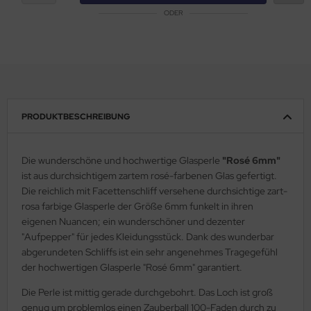
ODER
PRODUKTBESCHREIBUNG
Die wunderschöne und hochwertige Glasperle
"Rosé 6mm"
ist aus durchsichtigem zartem rosé-farbenen Glas gefertigt.
Die reichlich mit Facettenschliff versehene durchsichtige zart-
rosa farbige Glasperle der Größe 6mm funkelt in ihren
eigenen Nuancen; ein wunderschöner und dezenter
"Aufpepper" für jedes Kleidungsstück. Dank des wunderbar
abgerundeten Schliffs ist ein sehr angenehmes Tragegefühl
der hochwertigen Glasperle "Rosé 6mm" garantiert.
Die Perle ist mittig gerade durchgebohrt. Das Loch ist groß
genug um problemlos einen Zauberball 100-Faden durch zu