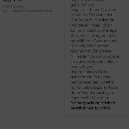
OOLADDICTS
gehalten. Die
(276)
0,07 € pro Stk
eingeschliffenen Facetten
inkl. 19 % MwSt. zzgl.
Versandkosten
lassen die Glasperle der
Größe 6mm in brillanten
und zarten Rosé-Tönen
schillern. Die hochwertige
Glasperle hat abgerundet
geschliffene Facetten und
ist in der Mitte gerade
durchbohrt. Ein idealer
"Hinseher", da die Glasperle
im wunderschönen reinen
roséfarbigen
durchsichtigen Grün
gehalten ist. Dank des
hervorragenden Schliffs
funkelt die Glasperle "Rosé
4mm" wunderbar in ganz
eigenen Farbfacetten.
Die Verpackungseinheit
beträgt hier 10 Stück