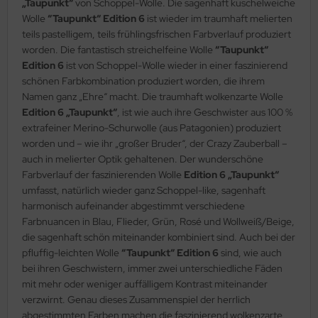
„Taupunkt“
von Schoppel-Wolle. Die sagenhaft kuschelweiche
Wolle
“Taupunkt“ Edition 6
ist wieder im traumhaft melierten
teils pastelligem, teils frühlingsfrischen Farbverlauf produziert
worden. Die fantastisch streichelfeine Wolle
“Taupunkt“
Edition 6
ist von Schoppel-Wolle wieder in einer faszinierend
schönen Farbkombination produziert worden, die ihrem
Namen ganz „Ehre“ macht. Die traumhaft wolkenzarte Wolle
Edition 6 „Taupunkt“
, ist wie auch ihre Geschwister aus 100 %
extrafeiner Merino-Schurwolle (aus Patagonien) produziert
worden und – wie ihr „großer Bruder“, der Crazy Zauberball –
auch in melierter Optik gehaltenen. Der wunderschöne
Farbverlauf der faszinierenden Wolle
Edition 6 „Taupunkt“
umfasst, natürlich wieder ganz Schoppel-like, sagenhaft
harmonisch aufeinander abgestimmt verschiedene
Farbnuancen in Blau, Flieder, Grün, Rosé und Wollweiß/Beige,
die sagenhaft schön miteinander kombiniert sind. Auch bei der
pfluffig-leichten Wolle
“Taupunkt“ Edition 6
sind, wie auch
bei ihren Geschwistern, immer zwei unterschiedliche Fäden
mit mehr oder weniger auffälligem Kontrast miteinander
verzwirnt. Genau dieses Zusammenspiel der herrlich
abgestimmten Farben machen die faszinierend wolkenzarte