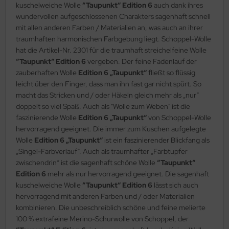
kuschelweiche Wolle
“Taupunkt“ Edition 6
auch dank ihres
wundervollen aufgeschlossenen Charakters sagenhaft schnell
mit allen anderen Farben / Materialien an, was auch an ihrer
traumhaften harmonischen Farbgebung liegt. Schoppel-Wolle
hat die Artikel-Nr. 2301 für die traumhaft streichelfeine Wolle
“Taupunkt“ Edition 6
vergeben. Der feine Fadenlauf der
zauberhaften Wolle
Edition 6 „Taupunkt“
fließt so flüssig
leicht über den Finger, dass man ihn fast gar nicht spürt. So
macht das Stricken und / oder Häkeln gleich mehr als „nur“
doppelt so viel Spaß. Auch als "Wolle zum Weben" ist die
faszinierende Wolle
Edition 6 „Taupunkt“
von Schoppel-Wolle
hervorragend geeignet. Die immer zum Kuschen aufgelegte
Wolle
Edition 6 „Taupunkt“
ist ein faszinierender Blickfang als
„Singel-Farbverlauf“. Auch als traumhafter „Farbtupfer
zwischendrin“ ist die sagenhaft schöne Wolle
“Taupunkt“
Edition 6
mehr als nur hervorragend geeignet. Die sagenhaft
kuschelweiche Wolle
“Taupunkt“ Edition 6
lässt sich auch
hervorragend mit anderen Farben und / oder Materialien
kombinieren. Die unbeschreiblich schöne und feine melierte
100 % extrafeine Merino-Schurwolle von Schoppel, der