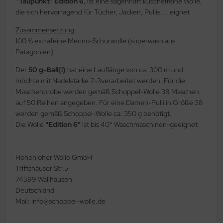
“Taupunkt“ Edition 6
, ist eine sagenhaft kuschelfeine Wolle,
die sich hervorragend für Tücher, Jacken, Pullis …. eignet
Zusammensetzung:
100 % extrafeine Merino-Schurwolle (superwash aus
Patagonien)
Der
50 g-Ball(!)
hat eine Lauflänge von ca. 300 m und
möchte mit Nadelstärke 2-3verarbeitet werden. Für die
Maschenprobe werden gemäß Schoppel-Wolle 38 Maschen
auf 50 Reihen angegeben. Für eine Damen-Pulli in Größe 38
werden gemäß Schoppel-Wolle ca. 350 g benötigt.
Die Wolle
"Edition 6"
ist bis 40° Waschmaschinen-geeignet
Hohenloher Wolle GmbH
Triftshäuser Str.5
74599 Wallhausen
Deutschland
Mail: info@schoppel-wolle.de