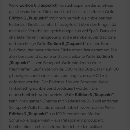
Wolle
Edition 6 „Taupunkt“
von Schoppel wieder zu etwas
ganz besonderem. Die unbeschreiblich streichelzarte Wolle
Edition 6 „Taupunkt“
mit ihrem herrlich gleichbleibenden
Fadenlauf fließt traumhaft flüssig-leicht über den Finger, da
macht das Verarbeiten gleich doppelt so viel Spaß. Dank der
charakterfeinen Farbgebung ist die atemberaubend schöne
und kuschelige Wolle
Edition 6 „Taupunkt“
ein herrlicher
Blickfang, der bewundernde Blicke schon fast garantiert. Die
atemberaubend schöne und streichelzarte Wolle
Edition 6
„Taupunkt“
ist von Schoppel-Wolle wieder mit einer
traumhaften Lauflänge von ca. 300 m pro 50g-Ball (= auf 100
g hochgerechnet eine super Lauflänge von ca. 600 m)
gefertigt worden. Der Fadenlauf ist von Schoppel-Wolle
fantastisch gleichbleibend produziert worden. Die
unbeschreiblich wolkenweiche Wolle
Edition 6 „Taupunkt“
kann ihren ganzen Charme mit Nadelstärke 2- 3 voll entfalten.
Schoppel-Wolle hat die unbeschreiblich wolkenzarten Wolle
Edition 6 „Taupunkt“
aus 100 % extrafeiner Merino-
Schurwolle (superwash – aus Patagonien) produziert.
Kombinationstechnisch freundet sich die fantastisch