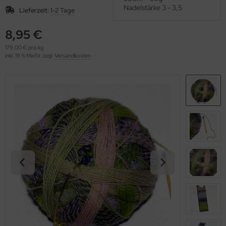
OOLADDICTS
Nadelstärke 3 - 3,5
(276)
Lieferzeit:
1-2 Tage
8,95 €
179,00 € pro kg
inkl. 19 % MwSt. zzgl.
Versandkosten