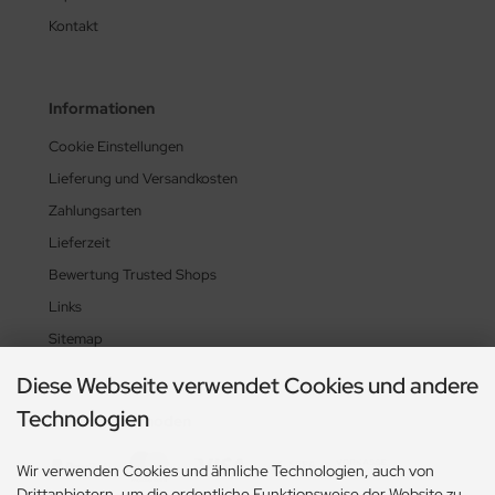
Kontakt
Informationen
Cookie Einstellungen
Lieferung und Versandkosten
Zahlungsarten
Lieferzeit
Bewertung Trusted Shops
Links
Sitemap
Diese Webseite verwendet Cookies und andere
Technologien
Zahlungsmethoden
Wir verwenden Cookies und ähnliche Technologien, auch von
Drittanbietern, um die ordentliche Funktionsweise der Website zu