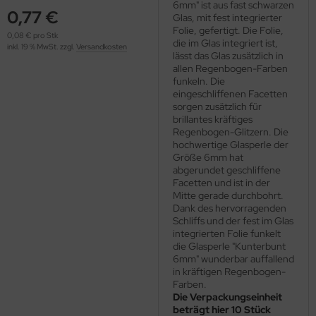
6mm" ist aus fast schwarzen
OOLADDICTS
(276)
0,77 €
Glas, mit fest integrierter
Folie, gefertigt. Die Folie,
0,08 € pro Stk
die im Glas integriert ist,
inkl. 19 % MwSt. zzgl.
Versandkosten
lässt das Glas zusätzlich in
allen Regenbogen-Farben
funkeln. Die
eingeschliffenen Facetten
sorgen zusätzlich für
brillantes kräftiges
Regenbogen-Glitzern. Die
hochwertige Glasperle der
Größe 6mm hat
abgerundet geschliffene
Facetten und ist in der
Mitte gerade durchbohrt.
Dank des hervorragenden
Schliffs und der fest im Glas
integrierten Folie funkelt
die Glasperle "Kunterbunt
6mm" wunderbar auffallend
in kräftigen Regenbogen-
Farben.
Die Verpackungseinheit
beträgt hier 10 Stück