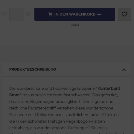
IN DEN WARENKORB
ODER
PRODUKTBESCHREIBUNG
Die wunderschöne und hochwertige Glasperle
"Kunterbunt
6mm"
ist aus beschichtetem fast schwarzen Glas gefertigt,
das in allen Regenbogenfarben glitzert. Der filigrane und
reichliche Facettenschliff versehen diese wunderschöne
Glasperle der Größe 6mm mit zusätzlichen funkel-Effekten,
die in den schönsten kräftigen Regenbogen-Farben
erstrahlen; ein wunderschöner "Aufpepper" für jedes