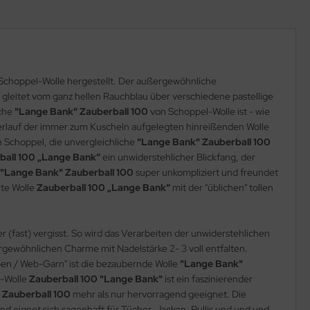
Schoppel-Wolle hergestellt. Der außergewöhnliche
 gleitet vom ganz hellen Rauchblau über verschiedene pastellige
iche
"Lange Bank"
Zauberball 100
von Schoppel-Wolle ist - wie
verlauf der immer zum Kuscheln aufgelegten hinreißenden Wolle
n Schoppel, die unvergleichliche
"Lange Bank"
Zauberball 100
ball 100 „Lange Bank“
ein unwiderstehlicher Blickfang, der
"Lange Bank" Zauberball 100
super unkompliziert und freundet
rte Wolle
Zauberball 100 „Lange Bank“
mit der "üblichen" tollen
r (fast) vergisst. So wird das Verarbeiten der unwiderstehlichen
gewöhnlichen Charme mit Nadelstärke 2- 3 voll entfalten.
en / Web-Garn" ist die bezaubernde Wolle
"Lange Bank"
l-Wolle
Zauberball 100 "Lange Bank"
ist ein faszinierender
Zauberball 100
mehr als nur hervorragend geeignet. Die
nd eignet sich sagenhaft für Tücher, Jacken, Pullis und und und.