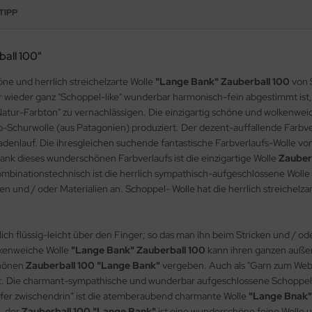
TIPP
ball 100"
ne und herrlich streichelzarte Wolle
"Lange Bank" Zauberball 100
von 
er wieder ganz "Schoppel-like" wunderbar harmonisch-fein abgestimmt ist,
Natur-Farbton" zu vernachlässigen. Die einzigartig schöne und wolkenwe
o-Schurwolle (aus Patagonien) produziert. Der dezent-auffallende Farb
adenlauf. Die ihresgleichen suchende fantastische Farbverlaufs-Wolle vo
nk dieses wunderschönen Farbverlaufs ist die einzigartige Wolle
Zauber
ombinationstechnisch ist die herrlich sympathisch-aufgeschlossene Wolle
n und / oder Materialien an. Schoppel- Wolle hat die herrlich streichelza
ich flüssig-leicht über den Finger; so das man ihn beim Stricken und / ode
lkenweiche Wolle
"Lange Bank"
Zauberball 100
kann ihren ganzen außer
chönen
Zauberball 100 "Lange Bank"
vergeben. Auch als "Garn zum Web
et. Die charmant-sympathische und wunderbar aufgeschlossene Schoppe
upfer zwischendrin“ ist die atemberaubend charmante Wolle
"Lange Bnak"
, der
Zauberball 100 "Lange Bank"
ist eine wunderschöne feine Wolle u