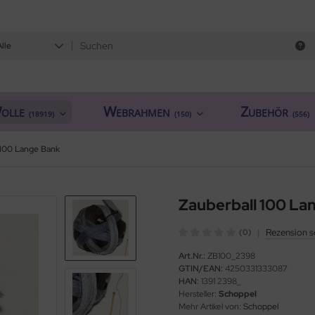
Alle
olle
Webrahmen
Zubehör
(18919)
(150)
(556)
 100 Lange Bank
Zauberball 100 La
|
Rezension s
(0)
Art.Nr.:
ZB100_2398
GTIN/EAN:
4250331333087
HAN:
1391 2398_
Hersteller:
Schoppel
Mehr Artikel von:
Schoppel