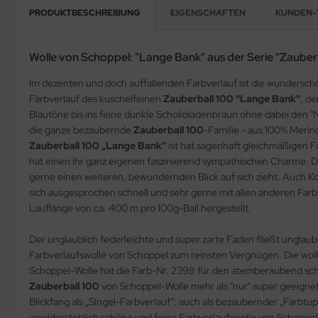
PRODUKTBESCHREIBUNG
EIGENSCHAFTEN
KUNDEN-
Wolle von Schoppel: "Lange Bank" aus der Serie "Zauber
Im dezenten und doch auffallenden Farbverlauf ist die wunderschö
Farbverlauf des kuschelfeinen
Zauberball 100 "Lange Bank"
, d
Blautöne bis ins feine dunkle Schokoladenbraun ohne dabei den "
die ganze bezaubernde
Zauberball 100
-Familie - aus 100% Merin
Zauberball 100 „Lange Bank“
ist hat sagenhaft gleichmäßigen F
hat einen ihr ganz eigenen faszinierend sympathischen Charme. Da
gerne einen weiteren, bewundernden Blick auf sich zieht. Auch K
sich ausgesprochen schnell und sehr gerne mit allen anderen Farbe
Lauflänge von ca. 400 m pro 100g-Ball hergestellt.
Der unglaublich federleichte und super zarte Faden fließt unglaubl
Farbverlaufswolle von Schoppel zum reinsten Vergnügen. Die wo
Schoppel-Wolle hat die Farb-Nr. 2398 für den atemberaubend s
Zauberball 100
von Schoppel-Wolle mehr als "nur" super geeign
Blickfang als „Singel-Farbverlauf“; auch als bezaubernder „Farbt
unwiderstehlich schöne und feine Farbverlaufswolle von Schoppel