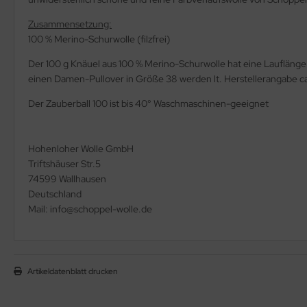
Zusammensetzung:
100 % Merino-Schurwolle (filzfrei)
Der 100 g Knäuel aus 100 % Merino-Schurwolle hat eine Lauflän
einen Damen-Pullover in Größe 38 werden lt. Herstellerangabe ca
Der Zauberball 100 ist bis 40° Waschmaschinen-geeignet
Hohenloher Wolle GmbH
Triftshäuser Str.5
74599 Wallhausen
Deutschland
Mail: info@schoppel-wolle.de
Artikeldatenblatt drucken