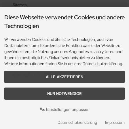
Sitemap
Diese Webseite verwendet Cookies und andere
Technologien
Zahlungsmethoden
Wir verwenden Cookies und ähnliche Technologien, auch von
Drittanbietern, um die ordentliche Funktionsweise der Website zu
gewährleisten, die Nutzung unseres Angebotes zu analysieren und
Ihnen ein bestmögliches Einkaufserlebnis bieten zu können.
Weitere Informationen finden Sie in unserer Datenschutzerklärung.
Social Media
ALLE AKZEPTIEREN
NUR NOTWENDIGE
© 2026 Heikes-Handgewebtes
heikes-handgewebtes.de/shop/ - All rights reserved.
Einstellungen anpassen
DESIGN + REALISATION
by eW-Service.de
Datenschutzerklärung
Impressum
mod
ified eCommerce Shopsoftware © 2009-2026