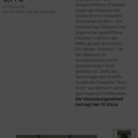
OOLADDICTS
eingeschliffenen Facetten
(276)
0,07 € pro Stk
lassen die Glasperle der
inkl. 19 % MwSt. zzgl.
Versandkosten
Größe 6mm in brillanten
Grüntönen schillern. Die
hochwertige Glasperle hat
abgerundet geschliffene
Facetten und ist in der
Mitte gerade durchbohrt.
Ein idealer "Hinseher", da
die Glasperle im
wunderschönen leicht
durchsichtigen Grün
gehalten ist. Dank des
hervorragenden Schliffs
funkelt die Glasperle "Grün
6mm" wunderbar in seinen
ganz eigenen Farbfacetten.
Die Verpackungseinheit
beträgt hier 10 Stück