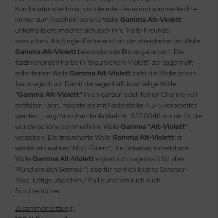
Kombinationstechnisch ist die edel-feine und sommerleichte
immer zum Kuscheln bereite Wolle
Gamma Alt-Violett
unkompliziert; möchte sich aber ihre "Farb-Freunde"
aussuchen. Als Single-Farbe sind mit der streichelzarten Wolle
Gamma Alt-Violett
bewundernde Blicke garantiert. Die
faszinierenden Farbe in "bräunlichem Violett" der sagenhaft
edle-feinen Wolle
Gamma Alt-Violett
zieht die Blicke schon
fast magisch an. Damit die sagenhaft kuschelige Wolle
"Gamma Alt-Violett"
ihren ganzen edel-feinen Charme voll
entfalten kann, möchte sie mit Nadelstärke 4,5-5 verarbeitet
werden. Lang Yarns hat die Artikel-Nr. 837.0048 wurde für die
wunderschöne sommerfeine Wolle
Gamma "Alt-Violett"
vergeben. Die traumhafte Wolle
Gamma Alt-Violett
ist
wieder ein wahres "Multi-Talent"; die universal einsetzbare
Wolle
Gamma Alt-Violett
eignet sich sagenhaft für alles
"Rund um den Sommer"; also für herrlich leichte Sommer-
Tops, luftige Jäckchen / Pullis und natürlich auch
Schultertücher.
Zusammensetzung: