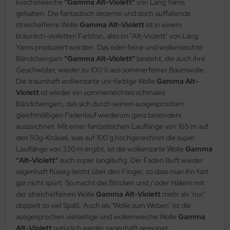
kuschelweiche
"Gamma Alt-Violett"
von Lang Yarns
gehalten. Die fantastisch dezente und doch auffallende
streichelfeine Wolle
Gamma Alt-Violett
ist in einem
bräunlich-violetten Farbton, also im "Alt-Violett" von Lang
Yarns produziert worden. Das edel-feine und wolkenleichte
Bändchengarn
"Gamma Alt-Violett"
besteht, die auch ihre
Geschwister, wieder zu 100 % aus sommerfeiner Baumwolle.
Die traumhaft wolkenzarte uni-farbige Wolle
Gamma Alt-
Violett
ist wieder ein sommerleichtes schmales
Bändchengarn, das sich durch seinen ausgesprochen
gleichmäßigen Fadenlauf wiederum ganz besonders
auszeichnet. Mit einer fantastischen Lauflänge von 165 m auf
den 50g-Knäuel, was auf 100 g hochgerechnet die super
Lauflänge von 330 m ergibt, ist die wolkenzarte Wolle
Gamma
"Alt-Violett"
auch super langläufig. Der Faden läuft wieder
sagenhaft flüssig-leicht über den Finger, so dass man ihn fast
gar nicht spürt. So macht das Stricken und / oder Häkeln mit
der streichelfeinen Wolle
Gamma Alt-Violett
mehr als "nur"
doppelt so viel Spaß. Auch als "Wolle zum Weben" ist die
ausgesprochen vielseitige und wolkenweiche Wolle
Gamma
Alt-Violett
natürlich wieder sagenhaft geeignet.