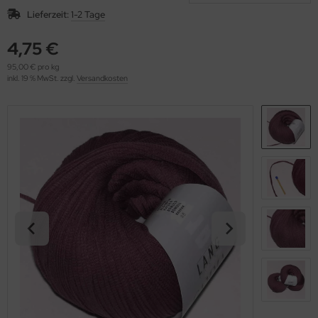
OOLADDICTS
(276)
Lieferzeit:
1-2 Tage
4,75 €
95,00 € pro kg
inkl. 19 % MwSt. zzgl.
Versandkosten