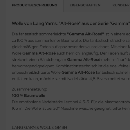
PRODUKTBESCHREIBUNG
EIGENSCHAFTEN
KUNDEN-
Wolle von Lang Yarns: "Alt-Rosé" aus der Serie "Gamma"
Die fantastisch sommerleichte
"Gamma Alt-Rosé"
ist in einem 
zu 100 % aus sommerfeiner Baumwolle. Die fantastisch streichelza
gleichmäßigen Fadenlauf ganz besonders auszeichnet. Mit einer f
Wolle
Gamma Alt-Rosé
auch herrlich langläufig. Der Faden läuft
streichelfeinen Bändchengarn
Gamma Alt-Rosé
mehr als "nur" d
hervorragend geeignet. Kombinationstechnisch ist die edel-fein
unbeschreiblich zarte Wolle
Gamma Alt-Rosé
fantastisch schnell
entfalten kann, möchte sie mit Nadelstärke 4,5-5 verarbeitet we
Zusammensetzung:
100 % Baumwolle
Die empfohlene Nadelstärke liegt bei 4,5-5. Für die Maschenpro
165 m. Die Wolle ist bei 30° Maschinenwäsche geeignet, bitte Fe
LANG GARN & WOLLE GMBH