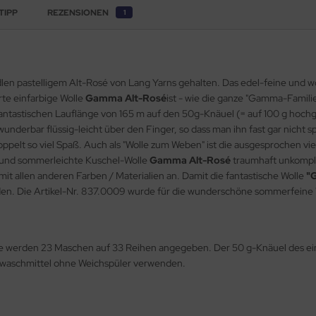
TIPP
REZENSIONEN
1
edlen pastelligem Alt-Rosé von Lang Yarns gehalten. Das edel-feine und
rte einfarbige Wolle
Gamma Alt-Rosé
ist - wie die ganze "Gamma-Famili
antastischen Lauflänge von 165 m auf den 50g-Knäuel (= auf 100 g hochg
 wunderbar flüssig-leicht über den Finger, so dass man ihn fast gar nicht 
oppelt so viel Spaß. Auch als "Wolle zum Weben" ist die ausgesprochen vi
e und sommerleichte Kuschel-Wolle
Gamma Alt-Rosé
traumhaft unkompliz
 mit allen anderen Farben / Materialien an. Damit die fantastische Wolle
"
rden. Die Artikel-Nr. 837.0009 wurde für die wunderschöne sommerfeine
be werden 23 Maschen auf 33 Reihen angegeben. Der 50 g-Knäuel des ein
inwaschmittel ohne Weichspüler verwenden.