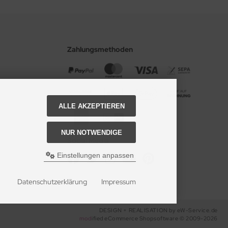
Zahlungsmethoden
ALLE AKZEPTIEREN
NUR NOTWENDIGE
Social Media
Einstellungen anpassen
Datenschutzerklärung
Impressum
DESIGN + REALISATION
by eW-Service.de
mod
ified eCommerce Shopsoftware © 2009-2026