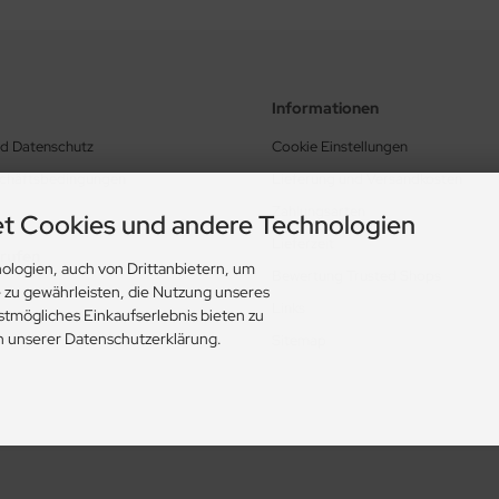
Informationen
nd Datenschutz
Cookie Einstellungen
schäftsbedingungen
Lieferung und Versandkosten
Zahlungsarten
t Cookies und andere Technologien
Lieferzeit
rrufen
ologien, auch von Drittanbietern, um
Bewertung Trusted Shops
e zu gewährleisten, die Nutzung unseres
Links
stmögliches Einkaufserlebnis bieten zu
in unserer Datenschutzerklärung.
Sitemap