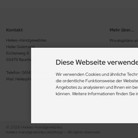
Kontakt
Mehr über...
Heikes-Handgewebtes
Privatsphäre u
Heike Galemann
Allgemeine Ge
Eichenweg 6
Widerrufsrecht
65479 Raunheim
Diese Webseite verwende
Vertrag wide
Telefon: 06142 926386
Wir verwenden Cookies und ähnliche Techn
Mail: Heike@Heikes-Handgewebtes.de
die ordentliche Funktionsweise der Websit
Impressum
Angebotes zu analysieren und Ihnen ein be
Kontakt
können. Weitere Informationen finden Sie 
© 2026 Heikes-Handgewebtes
heikes-handgewebtes.de/shop/ - All rights reserved.