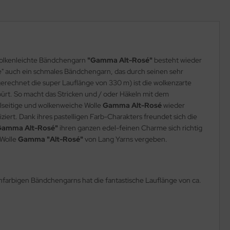
 wolkenleichte Bändchengarn
"Gamma Alt-Rosé"
besteht wieder
e" auch ein schmales Bändchengarn, das durch seinen sehr
erechnet die super Lauflänge von 330 m) ist die wolkenzarte
spürt. So macht das Stricken und / oder Häkeln mit dem
elseitige und wolkenweiche Wolle
Gamma Alt-Rosé
wieder
iert. Dank ihres pastelligen Farb-Charakters freundet sich die
Gamma Alt-Rosé"
ihren ganzen edel-feinen Charme sich richtig
 Wolle
Gamma "Alt-Rosé"
von Lang Yarns vergeben.
farbigen Bändchengarns hat die fantastische Lauflänge von ca.