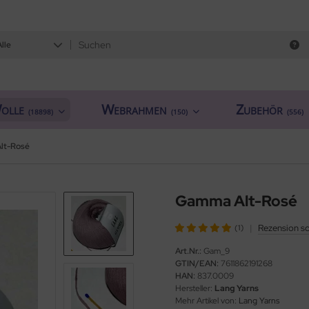
Alle
olle
Webrahmen
Zubehör
(18898)
(150)
(556)
lt-Rosé
Gamma Alt-Rosé
|
Rezension s
(1)
Art.Nr.:
Gam_9
GTIN/EAN:
7611862191268
HAN:
837.0009
Hersteller:
Lang Yarns
Mehr Artikel von:
Lang Yarns