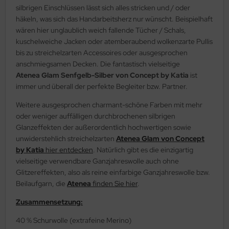
silbrigen Einschlüssen lässt sich alles stricken und / oder
häkeln, was sich das Handarbeitsherz nur wünscht. Beispielhaft
wären hier unglaublich weich fallende Tücher / Schals,
kuschelweiche Jacken oder atemberaubend wolkenzarte Pullis
bis zu streichelzarten Accessoires oder ausgesprochen
anschmiegsamen Decken. Die fantastisch vielseitige
Atenea Glam Senfgelb-Silber von Concept by Katia
ist
immer und überall der perfekte Begleiter bzw. Partner.
Weitere ausgesprochen charmant-schöne Farben mit mehr
oder weniger auffälligen durchbrochenen silbrigen
Glanzeffekten der außerordentlich hochwertigen sowie
unwiderstehlich streichelzarten
Atenea Glam von Concept
by Katia
hier entdecken
. Natürlich gibt es die einzigartig
vielseitige verwendbare Ganzjahreswolle auch ohne
Glitzereffekten, also als reine einfarbige Ganzjahreswolle bzw.
Beilaufgarn, die
Atenea
finden Sie hier
.
Zusammensetzung:
40 % Schurwolle (extrafeine Merino)