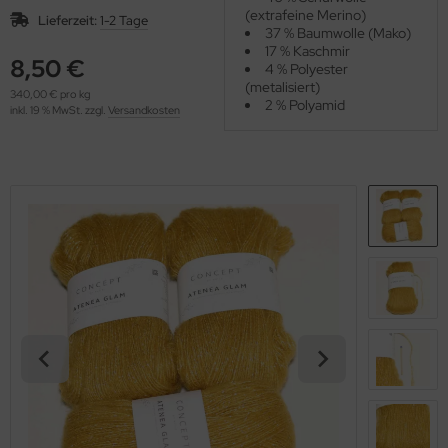
OOLADDICTS
(extrafeine Merino)
(276)
Lieferzeit:
1-2 Tage
37 % Baumwolle (Mako)
17 % Kaschmir
8,50 €
4 % Polyester
(metalisiert)
340,00 € pro kg
2 % Polyamid
inkl. 19 % MwSt. zzgl.
Versandkosten