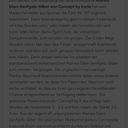
zum Weben. Die ausgesprochen anschmiegsame
Atenea
Glam Senfgelb-Silber von Concept by Katia
hat vom
Markenhersteller aus Spanien die Farb-Nr. 107 zugeteilt
bekommen. Dank ihres einzigartig gleichmäßigen Fadenlaufs
wird das Stricken und / oder Häkeln des hinreißenden und
super edel-feinen Beilaufgarns bzw. der vielseitigen
Ganzjahreswolle, zum reinsten Vergnügen. Der Faden fliegt
förmlich schon fast über den Finger, so sagenhaft federleicht
ist dieser und lässt sich auch genauso fantastisch leicht stricken
bzw. häkeln. Dank dessen wird das Verarbeiten der
atemberaubend wolkenweichen Atenea Glam Senfgelb-Silber
zum reinsten Vergnügen. Die unglaublich hochwertige
Merino-Baumwoll-Kaschmirwolle möchte lieber etwas lockerer
verarbeitet werden; da diese ihre Fasern bei, Waschen noch
weiter entfaltet; so dass sie ihren ganz eigenen hinreißenden
Charme entsprechend zur Verfügung stellen kann. Der
spanische Markenhersteller Concept by Katia schlägt beim
Stricken die Nadelstärke 3 - 3.5 und fürs Häkeln die Stärke 3,5 -
4 vor. Aus der sagenhaft unkomplizierten Atenea Glam
Senfgelb-Silber des spanischen Markenherstellers Concept by
Katia mit ihrem warmem und leicht dunkleren Gelbton mit