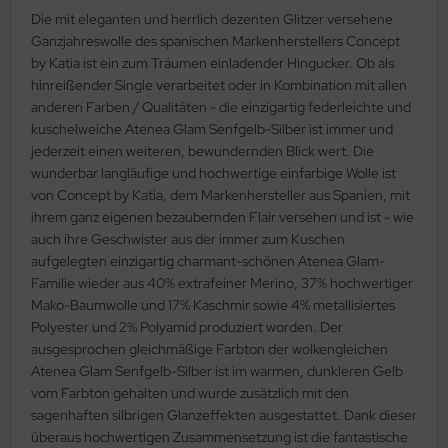
Die mit eleganten und herrlich dezenten Glitzer versehene
Ganzjahreswolle des spanischen Markenherstellers Concept
by Katia ist ein zum Träumen einladender Hingucker. Ob als
hinreißender Single verarbeitet oder in Kombination mit allen
anderen Farben / Qualitäten - die einzigartig federleichte und
kuschelweiche Atenea Glam Senfgelb-Silber ist immer und
jederzeit einen weiteren, bewundernden Blick wert. Die
wunderbar langläufige und hochwertige einfarbige Wolle ist
von Concept by Katia, dem Markenhersteller aus Spanien, mit
ihrem ganz eigenen bezaubernden Flair versehen und ist - wie
auch ihre Geschwister aus der immer zum Kuschen
aufgelegten einzigartig charmant-schönen Atenea Glam-
Familie wieder aus 40% extrafeiner Merino, 37% hochwertiger
Mako-Baumwolle und 17% Kaschmir sowie 4% metallisiertes
Polyester und 2% Polyamid produziert worden. Der
ausgesprochen gleichmäßige Farbton der wolkengleichen
Atenea Glam Senfgelb-Silber ist im warmen, dunkleren Gelb
vom Farbton gehalten und wurde zusätzlich mit den
sagenhaften silbrigen Glanzeffekten ausgestattet. Dank dieser
überaus hochwertigen Zusammensetzung ist die fantastische