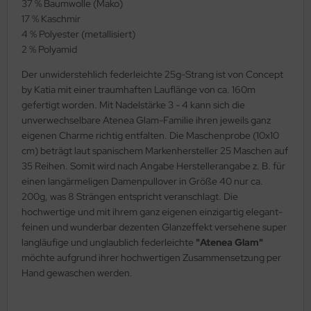
37 % Baumwolle (Mako)
17 % Kaschmir
4 % Polyester (metallisiert)
2 % Polyamid
Der unwiderstehlich federleichte 25g-Strang ist von Concept
by Katia mit einer traumhaften Lauflänge von ca. 160m
gefertigt worden. Mit Nadelstärke 3 - 4 kann sich die
unverwechselbare Atenea Glam-Familie ihren jeweils ganz
eigenen Charme richtig entfalten. Die Maschenprobe (10x10
cm) beträgt laut spanischem Markenhersteller 25 Maschen auf
35 Reihen. Somit wird nach Angabe Herstellerangabe z. B. für
einen langärmeligen Damenpullover in Größe 40 nur ca.
200g, was 8 Strängen entspricht veranschlagt. Die
hochwertige und mit ihrem ganz eigenen einzigartig elegant-
feinen und wunderbar dezenten Glanzeffekt versehene super
langläufige und unglaublich federleichte
"Atenea Glam"
möchte aufgrund ihrer hochwertigen Zusammensetzung per
Hand gewaschen werden.