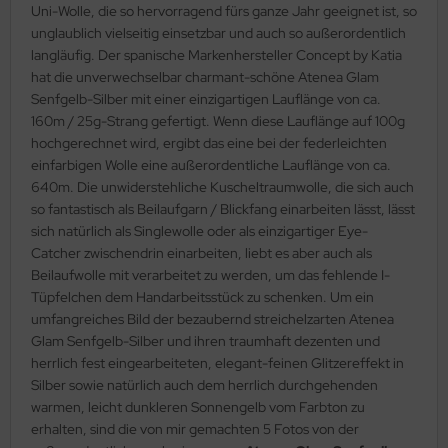
Uni-Wolle, die so hervorragend fürs ganze Jahr geeignet ist, so
unglaublich vielseitig einsetzbar und auch so außerordentlich
langläufig. Der spanische Markenhersteller Concept by Katia
hat die unverwechselbar charmant-schöne Atenea Glam
Senfgelb-Silber mit einer einzigartigen Lauflänge von ca.
160m / 25g-Strang gefertigt. Wenn diese Lauflänge auf 100g
hochgerechnet wird, ergibt das eine bei der federleichten
einfarbigen Wolle eine außerordentliche Lauflänge von ca.
640m. Die unwiderstehliche Kuscheltraumwolle, die sich auch
so fantastisch als Beilaufgarn / Blickfang einarbeiten lässt, lässt
sich natürlich als Singlewolle oder als einzigartiger Eye-
Catcher zwischendrin einarbeiten, liebt es aber auch als
Beilaufwolle mit verarbeitet zu werden, um das fehlende I-
Tüpfelchen dem Handarbeitsstück zu schenken. Um ein
umfangreiches Bild der bezaubernd streichelzarten Atenea
Glam Senfgelb-Silber und ihren traumhaft dezenten und
herrlich fest eingearbeiteten, elegant-feinen Glitzereffekt in
Silber sowie natürlich auch dem herrlich durchgehenden
warmen, leicht dunkleren Sonnengelb vom Farbton zu
erhalten, sind die von mir gemachten 5 Fotos von der