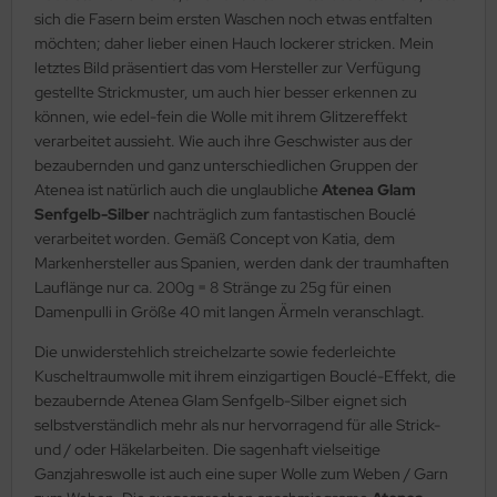
sich die Fasern beim ersten Waschen noch etwas entfalten
möchten; daher lieber einen Hauch lockerer stricken. Mein
letztes Bild präsentiert das vom Hersteller zur Verfügung
gestellte Strickmuster, um auch hier besser erkennen zu
können, wie edel-fein die Wolle mit ihrem Glitzereffekt
verarbeitet aussieht. Wie auch ihre Geschwister aus der
bezaubernden und ganz unterschiedlichen Gruppen der
Atenea ist natürlich auch die unglaubliche
Atenea Glam
Senfgelb-Silber
nachträglich zum fantastischen Bouclé
verarbeitet worden. Gemäß Concept von Katia, dem
Markenhersteller aus Spanien, werden dank der traumhaften
Lauflänge nur ca. 200g = 8 Stränge zu 25g für einen
Damenpulli in Größe 40 mit langen Ärmeln veranschlagt.
Die unwiderstehlich streichelzarte sowie federleichte
Kuscheltraumwolle mit ihrem einzigartigen Bouclé-Effekt, die
bezaubernde Atenea Glam Senfgelb-Silber eignet sich
selbstverständlich mehr als nur hervorragend für alle Strick-
und / oder Häkelarbeiten. Die sagenhaft vielseitige
Ganzjahreswolle ist auch eine super Wolle zum Weben / Garn