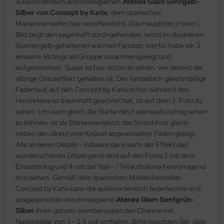
außerordentlich anschmiegsamen
Atenea Glam Senfgelb-
Silber von Concept by Katia
, dem spanischen
Markenhersteller hier veröffentlicht. Das Hauptfoto / mein 1.
Bild zeigt den sagenhaft durchgehenden, leicht im dunkleren
Sonnengelb gehaltenen warmen Farbton; hierfür habe ich 3
einzelne Stränge als Gruppe zusammengelegt und
aufgenommen. Super ist hier schon zu sehen, wie dezent der
silbrige Glanzeffekt gehalten ist. Der fantastisch gleichmäßige
Fadenlauf, auf den Concept by Katia schon während des
Herstellens so traumhaft geachtet hat, ist auf dem 3. Foto zu
sehen. Um auch gleich die Stärke des Fadenlaufs richtig sehen
zu können, ist als Stärkenvergleich das Streichholz gleich
neben den direkt vom Knäuel abgewickelten Faden gelegt.
Alle anderen Details - insbesondere auch der Effekt des
wunderschönen Glitzergarns sind auf den Fotos 2 mit dem
Einzelstrang und 4 mit der Nah- / Teilaufnahme hervorragend
anzusehen. Gemäß dem spanischen Markenhersteller
Concept by Katia kann die außerordentlich federleichte und
ausgesprochen anschmiegsame
Atenea Glam Senfgrün-
Silber
ihren ganzen atemberaubenden Charme mit
Nadelstärke von 3 - 3,5 voll entfalten. Bitte beachten Sie, dass