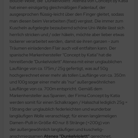
Bouclé-Wolle, die "Dunkelviolett" Atenea von Concept by Katia
hat einen einzigartig gleichmäßigen Fadenlauf, der
ausgesprochen flüssig-leicht über den Finger gleitet, sodass
man diesen beim Verarbeiten (fast) vergisst. Die immer zum
Kuscheln aufgelegte bezaubernd schöne Uni-Wolle lässt sich
herrlich stricken und / oder häkeln, möchte aber lieber etwas
lockerer verarbeitet werden, damit sie ihren ganzen - zum
Träumen einladenden Flair auch voll entfalten kann. Der
spanische Markenhersteller "Concept by Katia" hat die
hinreißende "Dunkelviolett" Atenea mit einer unglaublichen
Lauflänge von ca. 175m / 25g gefertigt, was auf 50g
hochgerechnet einer mehr als tollen Lauflänge von ca. 350m
und 100g sogar einer mehr als "nur" außergewöhnlichen
Lauflänge von ca. 700m entspricht. Gemäß dem
Markenhersteller aus Spanien, der Firma Concept by Katia
werden somit für einen Schalkragen / Halsschal lediglich 25g =
1 Strang der unglaublich federleichten und wunderbar
langläufigen Wolle veranschlagt; für einen langärmeligen
Damen-Pulli in Größe 40 nur 8 Stränge (=200g) von
der außergewöhnlich langläufigen und kuschelig-
anschmiegsamen
Atenea
"
Dunkelviolett
"
gerechnet.