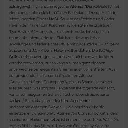
außergewöhnlich anschmiegsame
Atenea "Dunkelviolett"
hat
einen unglaublich gleichmäßigen Fadenlauf, der super flüssig-
leicht über den Finger fließt. So wird das Stricken und / oder
Häkeln der immer zum Kuscheln aufgelegten einzigartigen
"Dunkelviolett“ Atenea zur reinsten Freude. Ihren ganzen
traumhaft unkomplizierten Flair kann die wunderbar
langläufige und federleichte Wolle mit Nadelstärke 3 - 3.5 beim
Stricken und 3,5 - 4 beim Häkeln voll entfalten. Die 100%ige
Wolle aus hochwertigen Naturfasern möchte etwas lockerer
verarbeitet werden, nur so kann sie ihren ganz eigenen
unverwechselbar eleganten Charme auch voll entfalten. Aus
der unwiderstehlich charmant-schönen Atenea
„Dunkelviolett“ von Concept by Katia aus Spanien lässt sich
alles zaubern, was sich das Handarbeitsherz gerade wünscht,
von anschmiegsamen Schals / Tücher über streichelzarte
Jacken / Pullis bis zu federleichten Accessoires
und anschmiegsamen Decken ….; die herrlich vielseitig
einsetzbare "Dunkelviolett" Atenea von Concept by Katia, dem
spanischen Markenhersteller, ist immer eine perfekte Wahl. Als
letztes Bild ist das Strickbild, das von Concept by Katia zur