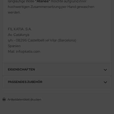
langläufige Wolle
"Atenea"
möchte aufgrund ihrer
hochwertigen Zusammensetzung per Hand gewaschen
werden.
FIL KATIA, S.A.
Av. Catalunya
s/n - 08296 Castellbell i el Vilar (Barcelona)
Spanien
Mail: info@katia.com
EIGENSCHAFTEN
PASSENDES ZUBEHÖR
Artikeldatenblatt drucken