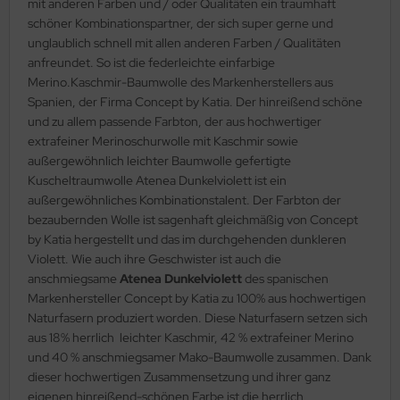
mit anderen Farben und / oder Qualitäten ein traumhaft
schöner Kombinationspartner, der sich super gerne und
unglaublich schnell mit allen anderen Farben / Qualitäten
anfreundet. So ist die federleichte einfarbige
Merino.Kaschmir-Baumwolle des Markenherstellers aus
Spanien, der Firma Concept by Katia. Der hinreißend schöne
und zu allem passende Farbton, der aus hochwertiger
extrafeiner Merinoschurwolle mit Kaschmir sowie
außergewöhnlich leichter Baumwolle gefertigte
Kuscheltraumwolle Atenea Dunkelviolett ist ein
außergewöhnliches Kombinationstalent. Der Farbton der
bezaubernden Wolle ist sagenhaft gleichmäßig von Concept
by Katia hergestellt und das im durchgehenden dunkleren
Violett. Wie auch ihre Geschwister ist auch die
anschmiegsame
Atenea Dunkelviolett
des spanischen
Markenhersteller Concept by Katia zu 100% aus hochwertigen
Naturfasern produziert worden. Diese Naturfasern setzen sich
aus 18% herrlich leichter Kaschmir, 42 % extrafeiner Merino
und 40 % anschmiegsamer Mako-Baumwolle zusammen. Dank
dieser hochwertigen Zusammensetzung und ihrer ganz
eigenen hinreißend-schönen Farbe ist die herrlich