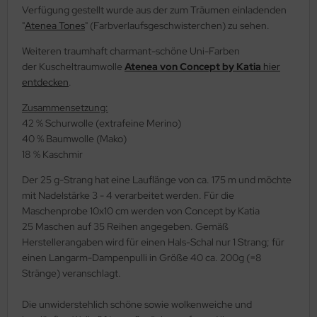
Verfügung gestellt wurde aus der zum Träumen einladenden
"
Atenea Tones
" (Farbverlaufsgeschwisterchen) zu sehen.
Weiteren traumhaft charmant-schöne Uni-Farben
der Kuscheltraumwolle
Atenea von Concept by Katia
hier
entdecken
.
Zusammensetzung:
42 % Schurwolle (extrafeine Merino)
40 % Baumwolle (Mako)
18 % Kaschmir
Der 25 g-Strang hat eine Lauflänge von ca. 175 m und möchte
mit Nadelstärke 3 - 4 verarbeitet werden. Für die
Maschenprobe 10x10 cm werden von Concept by Katia
25 Maschen auf 35 Reihen angegeben. Gemäß
Herstellerangaben wird für einen Hals-Schal nur 1 Strang; für
einen Langarm-Dampenpulli in Größe 40 ca. 200g (=8
Stränge) veranschlagt.
Die unwiderstehlich schöne sowie wolkenweiche und