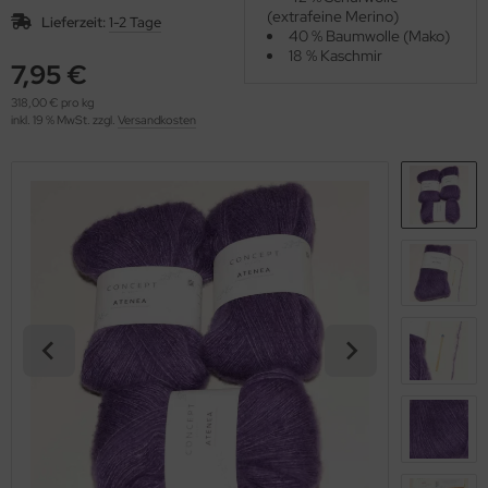
OOLADDICTS
(extrafeine Merino)
(276)
Lieferzeit:
1-2 Tage
40 % Baumwolle (Mako)
18 % Kaschmir
7,95 €
318,00 € pro kg
inkl. 19 % MwSt. zzgl.
Versandkosten