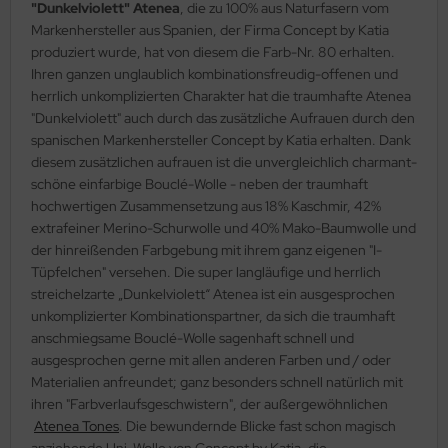
"Dunkelviolett" Atenea
, die zu 100% aus Naturfasern vom
Markenhersteller aus Spanien, der Firma Concept by Katia
produziert wurde, hat von diesem die Farb-Nr. 80 erhalten.
Ihren ganzen unglaublich kombinationsfreudig-offenen und
herrlich unkomplizierten Charakter hat die traumhafte Atenea
"Dunkelviolett" auch durch das zusätzliche Aufrauen durch den
spanischen Markenhersteller Concept by Katia erhalten. Dank
diesem zusätzlichen aufrauen ist die unvergleichlich charmant-
schöne einfarbige Bouclé-Wolle - neben der traumhaft
hochwertigen Zusammensetzung aus 18% Kaschmir, 42%
extrafeiner Merino-Schurwolle und 40% Mako-Baumwolle und
der hinreißenden Farbgebung mit ihrem ganz eigenen "I-
Tüpfelchen" versehen. Die super langläufige und herrlich
streichelzarte „Dunkelviolett“ Atenea ist ein ausgesprochen
unkomplizierter Kombinationspartner, da sich die traumhaft
anschmiegsame Bouclé-Wolle sagenhaft schnell und
ausgesprochen gerne mit allen anderen Farben und / oder
Materialien anfreundet; ganz besonders schnell natürlich mit
ihren "Farbverlaufsgeschwistern", der außergewöhnlichen
Atenea Tones
. Die bewundernde Blicke fast schon magisch
anziehende Uni-Wolle von Concept by Katia, die