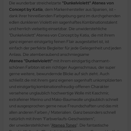
Die wunderbar streichelzarte
"Dunkelviolett" Atenea von
Concept by Katia
, dem Markenhersteller aus Spanien, ist -
dank ihrer hinreißenden Farbgebung ganz im durchgehenden
edlen dunkleren Violett ein sagenhaftes Kombinationstalent
und herrlich vielseitig einsetzbar. Die unwiderstehliche
"Dunkelviolett" Atenea von Concept by Katia, die mit ihrem
ganz eigenen einzigartig feinen Flair ausgestattet ist, ist
einfach der perfekte Begleiter für jede Gelegenheit und jeden
Anlass. Die atemberaubend anschmiegsame
Atenea "Dunkelviolett"
mit ihrem einzigartig charmant-
schönen Farbton ist ein richtiger Augenschmaus, der super
gerne weitere, bewundernde Blicke auf sich zieht. Auch
schließt die mit ihrem ganz eigenen sagenhaft unkomplizierten
und einzigartig kombinationsfreudig-offenen Charakter
versehene unglaublich hochwertige Wolle mit Kaschmir,
extrafeiner Merino und Mako-Baumwolle unglaublich schnell
und ausgesprochen gerne neue Freundschaften und das mit
allen anderen Farben / Materialien. Ganz besonders schnell
natürlich mit ihren "Farbverlaufs-Geschwistern",
der unwiderstehlichen "
Atenea Tones
". Die fantastische