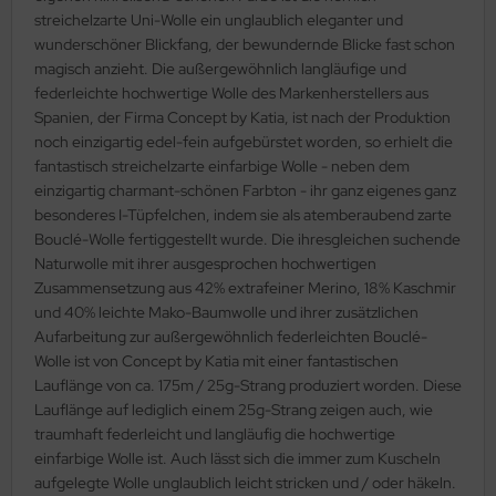
streichelzarte Uni-Wolle ein unglaublich eleganter und
wunderschöner Blickfang, der bewundernde Blicke fast schon
magisch anzieht. Die außergewöhnlich langläufige und
federleichte hochwertige Wolle des Markenherstellers aus
Spanien, der Firma Concept by Katia, ist nach der Produktion
noch einzigartig edel-fein aufgebürstet worden, so erhielt die
fantastisch streichelzarte einfarbige Wolle - neben dem
einzigartig charmant-schönen Farbton - ihr ganz eigenes ganz
besonderes I-Tüpfelchen, indem sie als atemberaubend zarte
Bouclé-Wolle fertiggestellt wurde. Die ihresgleichen suchende
Naturwolle mit ihrer ausgesprochen hochwertigen
Zusammensetzung aus 42% extrafeiner Merino, 18% Kaschmir
und 40% leichte Mako-Baumwolle und ihrer zusätzlichen
Aufarbeitung zur außergewöhnlich federleichten Bouclé-
Wolle ist von Concept by Katia mit einer fantastischen
Lauflänge von ca. 175m / 25g-Strang produziert worden. Diese
Lauflänge auf lediglich einem 25g-Strang zeigen auch, wie
traumhaft federleicht und langläufig die hochwertige
einfarbige Wolle ist. Auch lässt sich die immer zum Kuscheln
aufgelegte Wolle unglaublich leicht stricken und / oder häkeln.