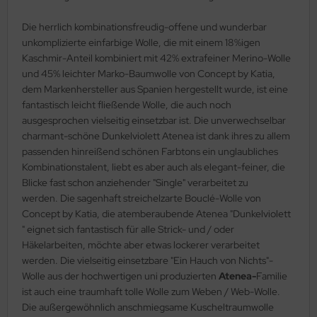
Die herrlich kombinationsfreudig-offene und wunderbar
unkomplizierte einfarbige Wolle, die mit einem 18%igen
Kaschmir-Anteil kombiniert mit 42% extrafeiner Merino-Wolle
und 45% leichter Marko-Baumwolle von Concept by Katia,
dem Markenhersteller aus Spanien hergestellt wurde, ist eine
fantastisch leicht fließende Wolle, die auch noch
ausgesprochen vielseitig einsetzbar ist. Die unverwechselbar
charmant-schöne Dunkelviolett Atenea ist dank ihres zu allem
passenden hinreißend schönen Farbtons ein unglaubliches
Kombinationstalent, liebt es aber auch als elegant-feiner, die
Blicke fast schon anziehender "Single" verarbeitet zu
werden. Die sagenhaft streichelzarte Bouclé-Wolle von
Concept by Katia, die atemberaubende Atenea "Dunkelviolett
" eignet sich fantastisch für alle Strick- und / oder
Häkelarbeiten, möchte aber etwas lockerer verarbeitet
werden. Die vielseitig einsetzbare "Ein Hauch von Nichts"-
Wolle aus der hochwertigen uni produzierten
Atenea-
Familie
ist auch eine traumhaft tolle Wolle zum Weben / Web-Wolle.
Die außergewöhnlich anschmiegsame Kuscheltraumwolle