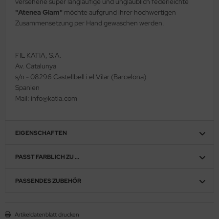
versehene super langläufige und unglaublich federleichte
"Atenea Glam"
möchte aufgrund ihrer hochwertigen
Zusammensetzung per Hand gewaschen werden.
FIL KATIA, S.A.
Av. Catalunya
s/n - 08296 Castellbell i el Vilar (Barcelona)
Spanien
Mail: info@katia.com
EIGENSCHAFTEN
PASST FARBLICH ZU ...
PASSENDES ZUBEHÖR
Artikeldatenblatt drucken