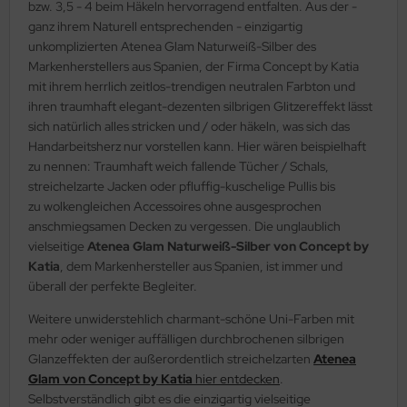
bzw. 3,5 - 4 beim Häkeln hervorragend entfalten. Aus der -
ganz ihrem Naturell entsprechenden - einzigartig
unkomplizierten Atenea Glam Naturweiß-Silber des
Markenherstellers aus Spanien, der Firma Concept by Katia
mit ihrem herrlich zeitlos-trendigen neutralen Farbton und
ihren traumhaft elegant-dezenten silbrigen Glitzereffekt lässt
sich natürlich alles stricken und / oder häkeln, was sich das
Handarbeitsherz nur vorstellen kann. Hier wären beispielhaft
zu nennen: Traumhaft weich fallende Tücher / Schals,
streichelzarte Jacken oder pfluffig-kuschelige Pullis bis
zu wolkengleichen Accessoires ohne ausgesprochen
anschmiegsamen Decken zu vergessen. Die unglaublich
vielseitige
Atenea Glam Naturweiß-Silber von Concept by
Katia
, dem Markenhersteller aus Spanien, ist immer und
überall der perfekte Begleiter.
Weitere unwiderstehlich charmant-schöne Uni-Farben mit
mehr oder weniger auffälligen durchbrochenen silbrigen
Glanzeffekten der außerordentlich streichelzarten
Atenea
Glam von Concept by Katia
hier entdecken
.
Selbstverständlich gibt es die einzigartig vielseitige