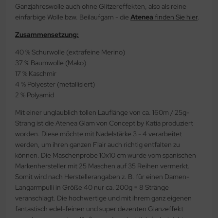
Ganzjahreswolle auch ohne Glitzereffekten, also als reine
einfarbige Wolle bzw. Beilaufgarn - die
Atenea
finden Sie hier
.
Zusammensetzung:
40 % Schurwolle (extrafeine Merino)
37 % Baumwolle (Mako)
17 % Kaschmir
4 % Polyester (metallisiert)
2 % Polyamid
Mit einer unglaublich tollen Lauflänge von ca. 160m / 25g-
Strang ist die Atenea Glam von Concept by Katia produziert
worden. Diese möchte mit Nadelstärke 3 - 4 verarbeitet
werden, um ihren ganzen Flair auch richtig entfalten zu
können. Die Maschenprobe 10x10 cm wurde vom spanischen
Markenhersteller mit 25 Maschen auf 35 Reihen vermerkt.
Somit wird nach Herstellerangaben z. B. für einen Damen-
Langarmpulli in Größe 40 nur ca. 200g = 8 Stränge
veranschlagt. Die hochwertige und mit ihrem ganz eigenen
fantastisch edel-feinen und super dezenten Glanzeffekt