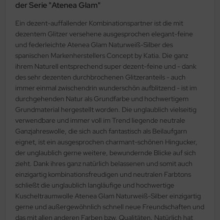
der Serie "Atenea Glam"
Ein dezent-auffallender Kombinationspartner ist die mit
dezentem Glitzer versehene ausgesprochen elegant-feine
und federleichte Atenea Glam Naturweiß-Silber des
spanischen Markenherstellers Concept by Katia. Die ganz
ihrem Naturell entsprechend super dezent-feine und - dank
des sehr dezenten durchbrochenen Glitzeranteils - auch
immer einmal zwischendrin wunderschön aufblitzend - ist im
durchgehenden Natur als Grundfarbe und hochwertigem
Grundmaterial hergestellt worden. Die unglaublich vielseitig
verwendbare und immer voll im Trend liegende neutrale
Ganzjahreswolle, die sich auch fantastisch als Beilaufgarn
eignet, ist ein ausgesprochen charmant-schönen Hingucker,
der unglaublich gerne weitere, bewundernde Blicke auf sich
zieht. Dank ihres ganz natürlich belassenen und somit auch
einzigartig kombinationsfreudigen und neutralen Farbtons
schließt die unglaublich langläufige und hochwertige
Kuscheltraumwolle Atenea Glam Naturweiß-Silber einzigartig
gerne und außergewöhnlich schnell neue Freundschaften und
das mit allen anderen Farben bzw. Qualitäten. Natürlich hat