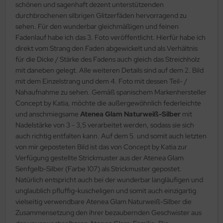
schönen und sagenhaft dezent unterstützenden
durchbrochenen silbrigen Glitzerfäden hervorragend zu
sehen. Für den wunderbar gleichmäßigen und feinen
Fadenlauf habe ich das 3. Foto veröffentlicht. Hierfür habe ich
direkt vom Strang den Faden abgewickelt und als Verhältnis
für die Dicke / Stärke des Fadens auch gleich das Streichholz
mit daneben gelegt. Alle weiteren Details sind auf dem 2. Bild
mit dem Einzelstrang und dem 4. Foto mit dessen Teil- /
Nahaufnahme zu sehen. Gemäß spanischem Markenhersteller
Concept by Katia, möchte die außergewöhnlich federleichte
und anschmiegsame
Atenea Glam Naturweiß-Silber
mit
Nadelstärke von 3 - 3,5 verarbeitet werden, sodass sie sich
auch richtig entfalten kann. Auf dem 5. und somit auch letzten
von mir geposteten Bild ist das von Concept by Katia zur
Verfügung gestellte Strickmuster aus der Atenea Glam
Senfgelb-Silber (Farbe 107) als Strickmuster gepostet.
Natürlich entspricht auch bei der wunderbar langläufigen und
unglaublich pfluffig-kuscheligen und somit auch einzigartig
vielseitig verwendbare Atenea Glam Naturweiß-Silber die
Zusammensetzung den ihrer bezaubernden Geschwister aus