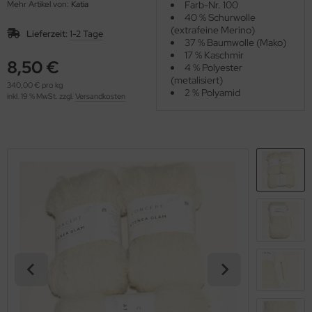
Mehr Artikel von:
Katia
Farb-Nr. 100
OOLADDICTS
(276)
40 % Schurwolle
(extrafeine Merino)
Lieferzeit:
1-2 Tage
37 % Baumwolle (Mako)
17 % Kaschmir
8,50 €
4 % Polyester
(metalisiert)
340,00 € pro kg
2 % Polyamid
inkl. 19 % MwSt. zzgl.
Versandkosten