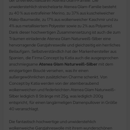
der unverwechselbaren Atenea Glam-Familie. Die
unwiderstehlich streichelzarte Atenea Glam-Familie besteht
zu 40 % aus extrafeiner Merino, zu 37% aus kuschelweicher
Mako-Baumwolle, zu 17% aus wolkenweicher Kaschmir und zu
4% aus metallisiertem Polyester sowie zu 2% aus Polyamid.
Dank dieser hochwertigen Zusammensetzung ist auch die zum
Träumen einladende Atenea Glam Naturweiß-Silber eine
hervorragende Ganzjahreswolle und gleichzeitig ein herrliches
Beilaufgarn. Selbstverständlich hat der Markenhersteller aus
Spanien, die Firma Concept by Katia auch die ausgesprochen
anschmiegsame
Atenea Glam Naturweiß-Silber
mit dem
einzigartigen Bouclé versehen, was ihr einen
außergewöhnlichen zusätzlichen Charme schenkt. Von
Concept by Katia werden von der atemberaubend
wolkenweichen und federleichten Atenea Glam Naturweiß-
Silber lediglich 8 Stränge mit 25g, was lediglich 200g
entspricht, für einen langärmeligen Damenpullover in Größe
40 veranschlagt.
Die fantastisch hochwertige und unwiderstehlich
wolkenweiche Ganzjahreswolle mit ihrem wunderschönen