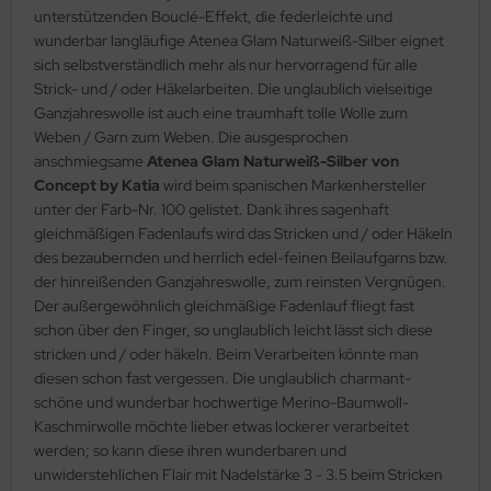
unterstützenden Bouclé-Effekt, die federleichte und
wunderbar langläufige Atenea Glam Naturweiß-Silber eignet
sich selbstverständlich mehr als nur hervorragend für alle
Strick- und / oder Häkelarbeiten. Die unglaublich vielseitige
Ganzjahreswolle ist auch eine traumhaft tolle Wolle zum
Weben / Garn zum Weben. Die ausgesprochen
anschmiegsame
Atenea Glam Naturweiß-Silber von
Concept by Katia
wird beim spanischen Markenhersteller
unter der Farb-Nr. 100 gelistet. Dank ihres sagenhaft
gleichmäßigen Fadenlaufs wird das Stricken und / oder Häkeln
des bezaubernden und herrlich edel-feinen Beilaufgarns bzw.
der hinreißenden Ganzjahreswolle, zum reinsten Vergnügen.
Der außergewöhnlich gleichmäßige Fadenlauf fliegt fast
schon über den Finger, so unglaublich leicht lässt sich diese
stricken und / oder häkeln. Beim Verarbeiten könnte man
diesen schon fast vergessen. Die unglaublich charmant-
schöne und wunderbar hochwertige Merino-Baumwoll-
Kaschmirwolle möchte lieber etwas lockerer verarbeitet
werden; so kann diese ihren wunderbaren und
unwiderstehlichen Flair mit Nadelstärke 3 - 3.5 beim Stricken