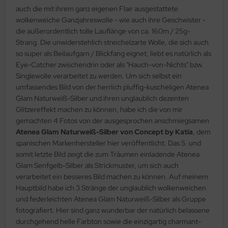
auch die mit ihrem ganz eigenen Flair ausgestattete
wolkenweiche Ganzjahreswolle - wie auch ihre Geschwister -
die außerordentlich tolle Lauflänge von ca. 160m / 25g-
Strang. Die unwiderstehlich streichelzarte Wolle, die sich auch
so super als Beilaufgarn / Blickfang eignet, liebt es natürlich als
Eye-Catcher zwischendrin oder als "Hauch-von-Nichts" bzw.
Singlewolle verarbeitet zu werden. Um sich selbst ein
umfassendes Bild von der herrlich pluffig-kuscheligen Atenea
Glam Naturweiß-Silber und ihren unglaublich dezenten
Glitzereffekt machen zu können, habe ich die von mir
gemachten 4 Fotos von der ausgesprochen anschmiegsamen
Atenea Glam Naturweiß-Silber von Concept by Katia
, dem
spanischen Markenhersteller hier veröffentlicht. Das 5. und
somit letzte Bild zeigt die zum Träumen einladende Atenea
Glam Senfgelb-Silber als Strickmuster, um sich auch
verarbeitet ein besseres Bild machen zu können. Auf meinem
Hauptbild habe ich 3 Stränge der unglaublich wolkenweichen
und federleichten Atenea Glam Naturweiß-Silber als Gruppe
fotografiert. Hier sind ganz wunderbar der natürlich belassene
durchgehend helle Farbton sowie die einzigartig charmant-