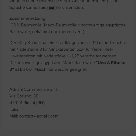
Wunderschöne kostenlose Strick-Anleitungen in englischer
Sprache können Sie
hier
herunterladen.
Zusammensetzung:
100 % Baumwolle (Mako-Baumwolle = hochwertige ägyptische
Baumwolle, gekämmt und mercerisiert )
Der 50 g-Knäuel hat eine Lauflänge von ca. 310 m und möchte
mit Nadelstärke 3 für Strickarbeiten bzw. für feine Filet-
Häkelarbeiten mit Nadelstärke 1 – 1,25 verarbeitet werden.
Die hochwertige ägyptische Mako-Baumwolle
"Uno A Ritorto
8"
ist bis 60° Maschinenwäsche geeignet
Adriafil Commerciale S.r.l.
Via Coriano, 58
47924 Rimini (RN)
Italia
Mail: contact@adriafil.com