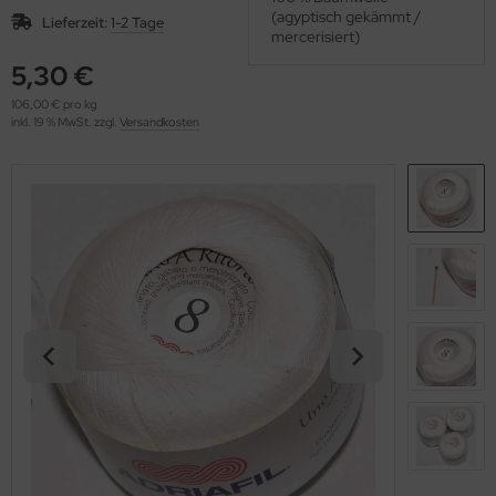
OOLADDICTS
(agyptisch gekämmt /
(276)
Lieferzeit:
1-2 Tage
mercerisiert)
5,30 €
106,00 € pro kg
inkl. 19 % MwSt. zzgl.
Versandkosten