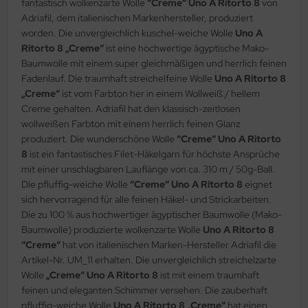
fantastisch wolkenzarte Wolle
“Creme“ Uno A Ritorto 8
von
Adriafil, dem italienischen Markenhersteller, produziert
worden. Die unvergleichlich kuschel-weiche Wolle
Uno A
Ritorto 8 „Creme“
ist eine hochwertige ägyptische Mako-
Baumwolle mit einem super gleichmäßigen und herrlich feinen
Fadenlauf. Die traumhaft streichelfeine Wolle
Uno A Ritorto 8
„Creme“
ist vom Farbton her in einem Wollweiß / hellem
Creme gehalten. Adriafil hat den klassisch-zeitlosen
wollweißen Farbton mit einem herrlich feinen Glanz
produziert. Die wunderschöne Wolle
“Creme“ Uno A Ritorto
8
ist ein fantastisches Filet-Häkelgarn für höchste Ansprüche
mit einer unschlagbaren Lauflänge von ca. 310 m / 50g-Ball.
Die pfluffig-weiche Wolle
“Creme“ Uno A Ritorto 8
eignet
sich hervorragend für alle feinen Häkel- und Strickarbeiten.
Die zu 100 % aus hochwertiger ägyptischer Baumwolle (Mako-
Baumwolle) produzierte wolkenzarte Wolle
Uno A Ritorto 8
“Creme“
hat von italienischen Marken-Hersteller Adriafil die
Artikel-Nr. UM_11 erhalten. Die unvergleichlich streichelzarte
Wolle
„Creme“ Uno A Ritorto 8
ist mit einem traumhaft
feinen und eleganten Schimmer versehen. Die zauberhaft
pfluffig-weiche Wolle
Uno A Ritorto 8 „Creme“
hat einen