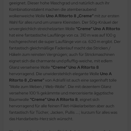
geeignet. Dieser hohe Waschgrad und natürlich auch ihr
Kombinationstalent machen die atemberaubend
wolkenweiche Wolle
Uno A Ritorto 8 „Creme“
mit zur ersten
Wahl für alles rund um unsere Kleinsten. Der 50g-Knäuel der
unvergleichlich streichelzarten Wolle
“Creme“ Uno A Ritorto
hat eine fantastische Lauflänge von ca. 310 m was auf 100 g
hochgerechnet die super Lauflänge von ca. 620 m ergibt. Der
fantastisch gleichmäßige Fadenlauf macht das Stricken /
Häkeln zum reinsten Vergnügen; auch für Strickmaschinen
eignet sich die charmante und pfluffig-weiche, mit edlem
Glanz versehene Wolle
“Creme“ Uno A Ritorto 8
hervorragend. Die unwiderstehlich elegante Wolle
Uno A
Ritorto 8 „Creme“
von Adriafil ist auch eine sagenhaft tolle
"Wolle zum Weben / Web-Wolle". Die mit dezentem Glanz
versehene 100 % gekämmte und mercerisierte ägyptische
Baumwolle
“Creme“ Uno A Ritorto 8
, eignet sich
hervorragend für alle feinen Filet-Häkelarbeiten aber auch
fantastisch für Tücher, Jacken, Pullis ….; kurzum für alles was
das Handarbeits-Herz sich wünscht.