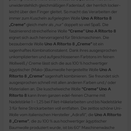
unwiderstehlich gleichmäßigen Fadenlauf, der herrlich locker-
leicht über den Finger gleitet. So macht das Verarbeiten der
immer zum Kuscheln aufgelegten Wolle
Uno A Ritorto 8
„Creme“
gleich mehr als „nur“ doppelt so viel Spaß. Die
faszinierend streichelfeine Wolle
“Creme“ Uno A Ritorto 8
eignet sich auch hervorragend für Strickmaschinen. Die
bezaubernde Wolle
Uno A Ritorto 8 „Creme“
ist ein
sagenhaftes Kombinationstalent. Dank ihres ausgesprochen
unkomplizierten und aufgeschlossenen Farbtons im feinen
Wollweiß / Creme lässt sich die aus 100 % hochwertiger
ägyptischer (Mako-)Baumwolle hergestellte Wolle
Uno A
Ritorto 8 „Creme“
sagenhaft kombinieren. Sie freundet sich
ausgesprochen schnell mit allen anderen Farben und / oder
Materialien an. Die kuschelweiche Wolle
“Creme“ Uno A
Ritorto 8
kann ihren ganzen edel-feinen Charme mit
Nadelstärke 1 – 1,25 bei Filet-Häkelarbeiten und bis Nadelstärke
3 für feine Strickarbeiten voll entfalten. Die zeitlos schöne Uni-
Wolle vom italienischen Hersteller „Adirafil“, die
Uno A Ritorto
8 „Creme“
, die zu 100 % aus hochwertiger ägyptischer
Baumwolle produziert wurde, ist bis 60° Maschinenwäsche