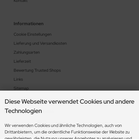
Kontakt
Informationen
Cookie Einstellungen
Lieferung und Versandkosten
Zahlungsarten
Lieferzeit
Bewertung Trusted Shops
Links
Sitemap
Diese Webseite verwendet Cookies und andere
Technologien
Zahlungsmethoden
Wir verwenden Cookies und ähnliche Technologien, auch von
Drittanbietern, um die ordentliche Funktionsweise der Website zu
gewährleisten, die Nutzung unseres Angebotes zu analysieren und